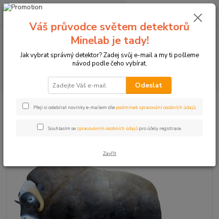
0
ks
+420774877333
za
0 Kč
(Po-Čtv, 8-15 hod.)
Váš průvodce světem detektorů
Minelab je tady!
Menu
Jak vybrat správný detektor? Zadej svůj e-mail a my ti pošleme
návod podle čeho vybírat.
Hledat
Odeslat
Úvod
Terče pro sportovní lukostřelbu
3D terč pižmoň
Přeji si odebírat novinky e-mailem dle
podmínek zpracování osobních údajů
.
3D terč pižmoň
Souhlasím se
zpracováním osobních údajů
pro účely registrace.
Zavřít