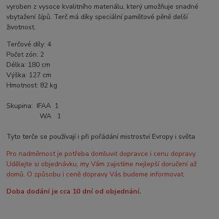
vyroben z vysoce kvalitního materiálu, který umožňuje snadné
vbytažení šípů. Terč má díky speciální paměťové pěně delší
životnost.
Terčové díly
:
4
Počet zón
:
2
Délka
:
180
cm
Výška:
127 cm
Hmotnost: 82 kg
Skupina: IFAA
1
WA 1
Tyto terče se používají i při pořádání mistroství Evropy i světa
Pro nadměrnost je potřeba domluvit dopravce i cenu dopravy.
Udělejte si objednávku, my Vám zajistíme nejlepší doručení až
domů. O způsobu i ceně dopravy Vás budeme informovat.
Doba dodání je cca 10 dní od objednání.