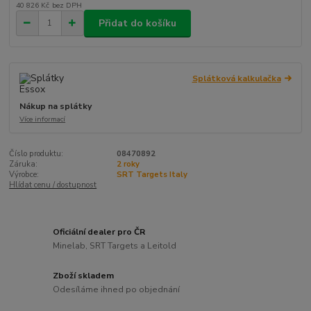
40 826 Kč
bez DPH
Přidat do košíku
Splátková kalkulačka
Nákup na splátky
Více informací
Číslo produktu:
08470892
Záruka:
2 roky
Výrobce:
SRT Targets Italy
Hlídat cenu / dostupnost
Oficiální dealer pro ČR
Minelab, SRT Targets a Leitold
Zboží skladem
Odesíláme ihned po objednání