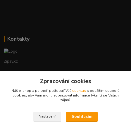
Kontakty
Zipsy.cz
Tomáš Prejza
Zpracování cookies
+420774877333
(Po-Čtv, 8-15 hod.)
Náš e-shop a partneři potřebují Váš
souhlas
s použitím souborů
cookies, aby Vám mohli zobrazovat informace týkající se Vašich
obchod@zipsy.cz
zájmů.
Souhlasím
Nastavení