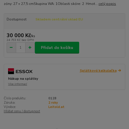
zóny: 27 + 27,5 cmSkupina WA: 1Oblasti skóre: 2 Hmot...
celý popis
Dostupnost
Skladem centrální sklad EU
30 000 Kč
/
ks
24 793 Kč
bez DPH
Přidat do košíku
Splátková kalkulačka
Nákup na splátky
Více informací
Číslo produktu:
0128
Záruka:
2 roky
Výrobce:
Leitold.at
Hlídat cenu / dostupnost