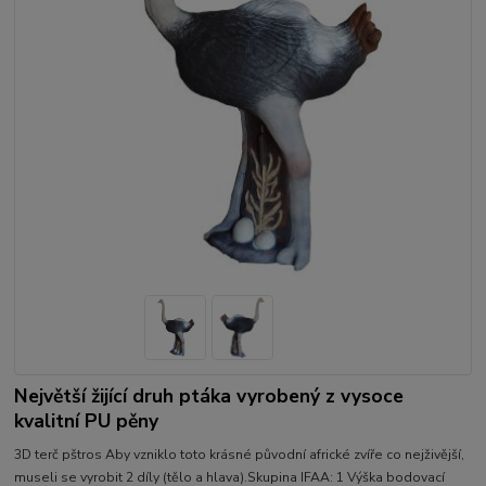
Největší žijící druh ptáka vyrobený z vysoce
kvalitní PU pěny
3D terč pštros Aby vzniklo toto krásné původní africké zvíře co nejživější,
museli se vyrobit 2 díly (tělo a hlava).Skupina IFAA: 1 Výška bodovací