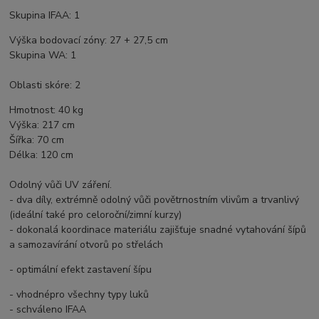
Skupina IFAA: 1
Výška bodovací zóny: 27 + 27,5 cm
Skupina WA: 1
Oblasti skóre: 2
Hmotnost: 40 kg
Výška: 217 cm
Šířka: 70 cm
Délka: 120 cm
Odolný vůči UV záření.
- dva díly, extrémně odolný vůči povětrnostním vlivům a trvanlivý
(ideální také pro celoroční/zimní kurzy)
- dokonalá koordinace materiálu zajišťuje snadné vytahování šípů
a samozavírání otvorů po střelách
- optimální efekt zastavení šípu
- vhodnépro všechny typy luků
- schváleno IFAA