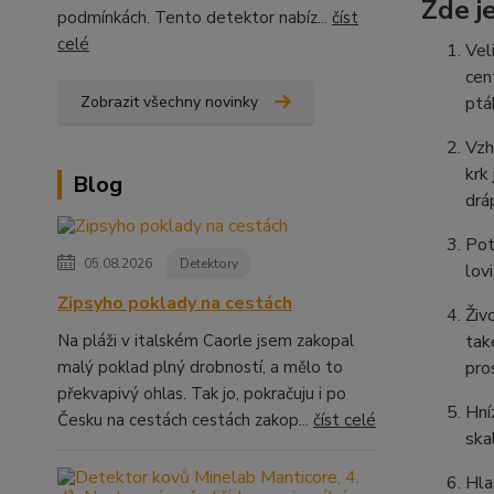
Zde j
podmínkách. Tento detektor nabíz...
číst
celé
Vel
cen
Zobrazit všechny novinky
ptá
Vzh
krk
Blog
drá
Pot
05.08.2026
Detektory
lov
Zipsyho poklady na cestách
Živ
Na pláži v italském Caorle jsem zakopal
tak
malý poklad plný drobností, a mělo to
pro
překvapivý ohlas. Tak jo, pokračuju i po
Hní
Česku na cestách cestách zakop...
číst celé
ska
Hla