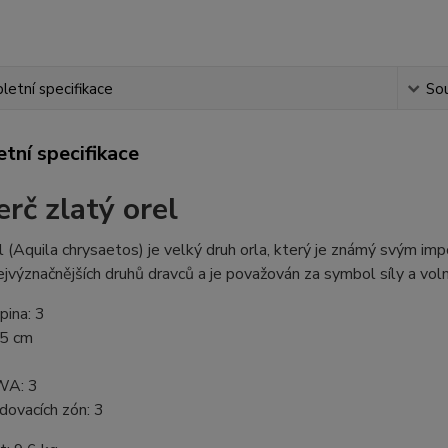
etní specifikace
Sou
tní specifikace
erč zlatý orel
l (Aquila chrysaetos) je velký druh orla, který je známý svým imp
ejvýznačnějších druhů dravců a je považován za symbol síly a vol
pina: 3
.5 cm
WA: 3
dovacích zón: 3