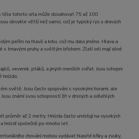
lka těla tohoto orla může dosahovat 75 až 100
sou obvykle větší než samci, což je typický rys u dravých
dým peřím na hlavě a krku, což mu dalo jméno. Hlava a
é s tmavými pruhy a světlým břichem. Zlatí orli mají silné
ajíců, veverek, ptáků, a jiných menších zvířat. Jsou schopni
é hnízdo.
celém světě. Jsou často spojováni s vysokými horami, ale
. Jsou známí svou schopností žít v drsných a odlehlých
u mít průměr až 2 metry. Hnízda často umísťují na vysokých
 a hnízdí společně po mnoho let.
teritoriálního chování mohou vydávat hlasité křiky a zvuky,