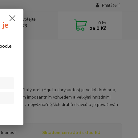
Přihlášení
 si rady? Zavolejte.
0
ks
 je
774877333
za
0 Kč
v, 8-15 hod.)
 podle
terč Leitold
 zlatý
 zlatý orel Zlatý orel (Aquila chrysaetos) je velký druh orla,
je známý svým impozantním vzhledem a velkými hnízdními
ii. Je to jeden z nejvýznačnějších druhů dravců a je považován...
opis
tupnost
Skladem centrální sklad EU