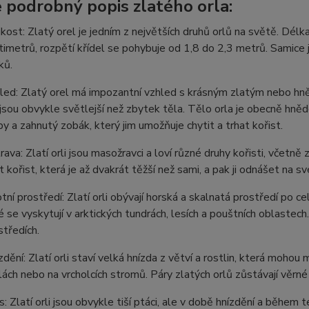
e podrobný popis zlatého orla:
ikost: Zlatý orel je jedním z největších druhů orlů na světě. Dé
timetrů, rozpětí křídel se pohybuje od 1,8 do 2,3 metrů. Samice j
ků.
led: Zlatý orel má impozantní vzhled s krásným zlatým nebo hně
 jsou obvykle světlejší než zbytek těla. Tělo orla je obecně hněd
py a zahnutý zobák, který jim umožňuje chytit a trhat kořist.
rava: Zlatí orli jsou masožravci a loví různé druhy kořisti, včetně z
it kořist, která je až dvakrát těžší než sami, a pak ji odnášet na sv
otní prostředí: Zlatí orli obývají horská a skalnatá prostředí po 
é se vyskytují v arktických tundrách, lesích a pouštních oblastech
středích.
zdění: Zlatí orli staví velká hnízda z větví a rostlin, která moho
lách nebo na vrcholcích stromů. Páry zlatých orlů zůstávají věrné
s: Zlatí orli jsou obvykle tiší ptáci, ale v době hnízdění a během 