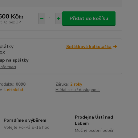
500 Kč
/
ks
Přidat do košíku
25 Kč
bez DPH
Splátková kalkulačka
up na splátky
 informací
roduktu:
0098
Záruka:
2 roky
e:
Leitold.at
Hlídat cenu / dostupnost
Prodejna Ústí nad
Poradíme s výběrem
Labem
Volejte Po-Pá 8-15 hod.
Možný osobní odběr