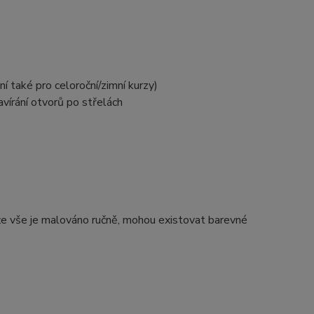
í také pro celoroční/zimní kurzy)
vírání otvorů po střelách
e vše je malováno ručně, mohou existovat barevné