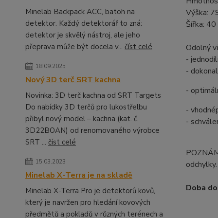
Hmotnost
Minelab Backpack ACC, batoh na
Výška: 7
detektor. Každý detektorář to zná:
Šířka: 40
detektor je skvělý nástroj, ale jeho
přeprava může být docela v...
číst celé
Odolný vů
- jednodí
18.09.2025
- dokonal
Nový 3D terč SRT kachna
- optimál
Novinka: 3D terč kachna od SRT Targets
Do nabídky 3D terčů pro lukostřelbu
- vhodné
přibyl nový model – kachna (kat. č.
- schvál
3D22BOAN) od renomovaného výrobce
SRT ...
číst celé
POZNÁMKA
15.03.2023
odchylky.
Minelab X-Terra je na skladě
Doba dod
Minelab X-Terra Pro je detektorů kovů,
který je navržen pro hledání kovových
předmětů a pokladů v různých terénech a