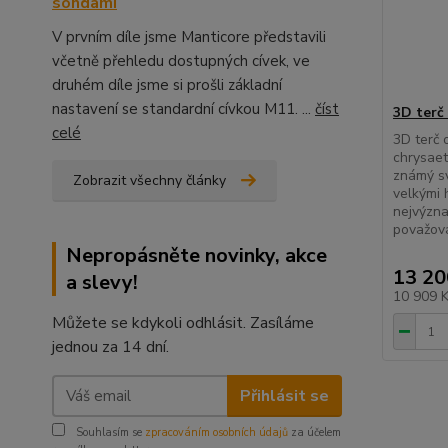
sondami
V prvním díle jsme Manticore představili
včetně přehledu dostupných cívek, ve
druhém díle jsme si prošli základní
nastavení se standardní cívkou M11. ...
číst
3D terč 
celé
3D terč o
chrysaeto
známý s
Zobrazit všechny články
velkými h
nejvýzna
považová
Nepropásněte novinky, akce
13 20
a slevy!
10 909 
Můžete se kdykoli odhlásit. Zasíláme
jednou za 14 dní.
Přihlásit se
Souhlasím se
zpracováním osobních údajů
za účelem