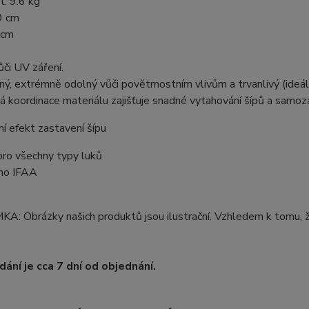
: 9.6 kg
9 cm
 cm
či UV záření.
lný, extrémně odolný vůči povětrnostním vlivům a trvanlivý (ideáln
á koordinace materiálu zajišťuje snadné vytahování šípů a samoza
ní efekt zastavení šípu
pro všechny typy luků
eno IFAA
: Obrázky našich produktů jsou ilustrační. Vzhledem k tomu, ž
ání je cca 7 dní od objednání.