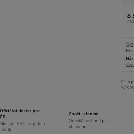
8 
7 0
Nák
Více
Číslo p
Výrobc
Oficiální dealer pro
Zboží skladem
ČR
Odesíláme ihned po
Minelab, SRT Targets a
objednání
Leitold