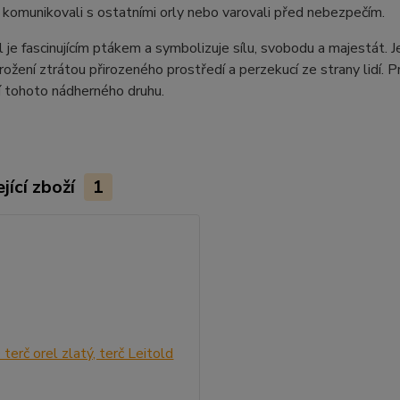
 komunikovali s ostatními orly nebo varovali před nebezpečím.
l je fascinujícím ptákem a symbolizuje sílu, svobodu a majestát. 
rožení ztrátou přirozeného prostředí a perzekucí ze strany lidí. Pr
í tohoto nádherného druhu.
jící zboží
1