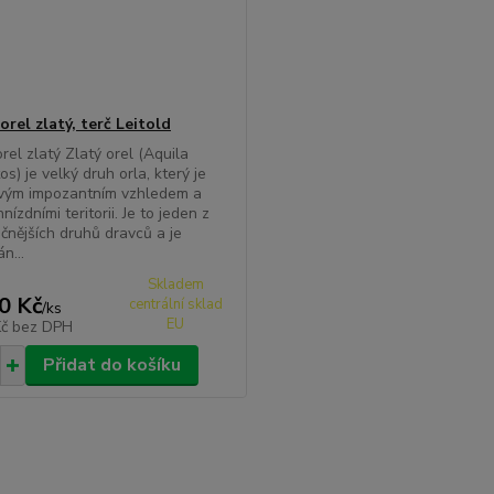
orel zlatý, terč Leitold
rel zlatý Zlatý orel (Aquila
s) je velký druh orla, který je
vým impozantním vzhledem a
nízdními teritorii. Je to jeden z
čnějších druhů dravců a je
n...
Skladem
0 Kč
centrální sklad
/
ks
EU
Kč
bez DPH
Přidat do košíku