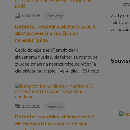
aby
Zlatý ore
03.08.2026
Detektory
také v oh
Detektor kovů Minelab Manticore, 4.
zachován
díl: Nastavení na čedičích a v
minerální půdě
Čedič dokáže znepříjemnit den i
zkušenému hledači, detektor se rozhoupe,
Souvise
zvuk se změní na nesrozumitelné vrčení a
cíle skáčou po displeji. Ve 4. díle ...
číst celé
27.07.2026
Detektory
Detektor kovů Minelab Manticore 3.
díl: Možnosti nastavení s různými