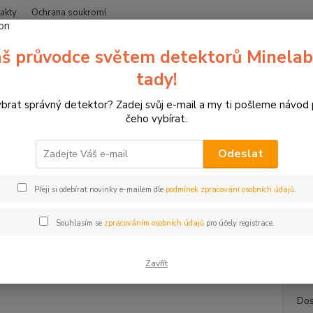
akty
Ochrana soukromí
Nevíte
š průvodce světem detektorů Minelab
Hledat
+420
(Po-Čt
tady!
ybrat správný detektor? Zadej svůj e-mail a my ti pošleme návod
erče pro sportovní lukostřelbu
3D terče Leitold
3D terč sedící orel, 
čeho vybírat.
rč sedící orel, terč Leitold
Odeslat
Orel
Přeji si odebírat novinky e-mailem dle
podmínek zpracování osobních údajů
.
3D terč
který 
Souhlasím se
zpracováním osobních údajů
pro účely registrace.
teritor
celý p
Zavřít
Dos