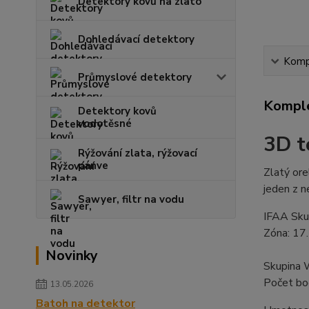
Detektory kovů na zlato
Dohledávací detektory
Kompl
Průmyslové detektory
Komple
Detektory kovů
vodotěsné
3D t
Rýžování zlata, rýžovací
pánve
Zlatý ore
jeden z n
Sawyer, filtr na vodu
IFAA Sku
Zóna: 17
Novinky
Skupina 
Počet bo
13.05.2026
Batoh na detektor