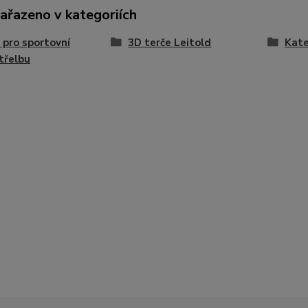
zařazeno v kategoriích
 pro sportovní
3D terče Leitold
Kate
třelbu