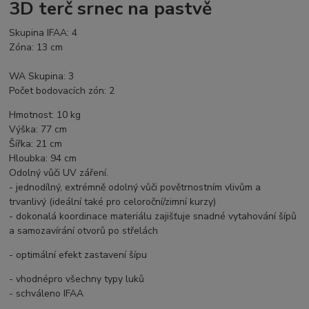
3D terč srnec na pastvě
Skupina IFAA: 4
Zóna: 13 cm
WA Skupina: 3
Počet bodovacích zón: 2
Hmotnost: 10 kg
Výška: 77 cm
Šířka: 21 cm
Hloubka: 94 cm
Odolný vůči UV záření.
- jednodílný, extrémně odolný vůči povětrnostním vlivům a
trvanlivý (ideální také pro celoroční/zimní kurzy)
- dokonalá koordinace materiálu zajišťuje snadné vytahování šípů
a samozavírání otvorů po střelách
- optimální efekt zastavení šípu
- vhodnépro všechny typy luků
- schváleno IFAA