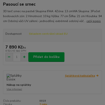
Pasoucí se srnec
3D terč srnec na pastvě Skupina IFAA: 4Zóna: 13 cmWA Skupina: 3Počet
bodovacích zón: 2 Hmotnost: 10 kg Výška: 77 cm Šířka: 21 cm Hloubka: 94
cm Odolný vůči UV záření.- jednodílný, extrémně odolný vůč...
celý popis
Dostupnost
Skladem centrální sklad EU
7 890 Kč
/
ks
6 521 Kč
bez DPH
Přidat do košíku
Splátková kalkulačka
Nákup na splátky
Více informací
Číslo produktu:
0019
Záruka:
2 roky