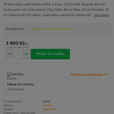
3D terč stojící svišť Skupina IFAA: 4 Zóna: 11,5 cmWA Skupina: 4Počet
bodovacích zón: 3 Hmotnost: 3 kg Výška: 48 cm Šířka: 30 cm Hloubka: 30
cm Odolný vůči UV záření.- jednodílný, extrémně odolný vůč...
celý popis
Dostupnost
Skladem centrální sklad EU
3 800 Kč
/
ks
3 140 Kč
bez DPH
Přidat do košíku
Splátková kalkulačka
Nákup na splátky
Více informací
Číslo produktu:
0048
Záruka:
2 roky
Výrobce:
Leitold.at
Hlídat cenu / dostupnost