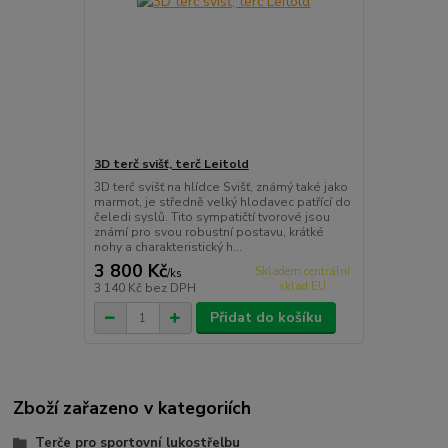
3D terč svišť, terč Leitold
3D terč svišť na hlídce Svišť, známý také jako
marmot, je středně velký hlodavec patřící do
čeledi syslů. Tito sympatičtí tvorové jsou
známí pro svou robustní postavu, krátké
nohy a charakteristický h...
3 800 Kč
Skladem centrální
/
ks
sklad EU
3 140 Kč
bez DPH
Přidat do košíku
Zboží zařazeno v kategoriích
Terče pro sportovní lukostřelbu