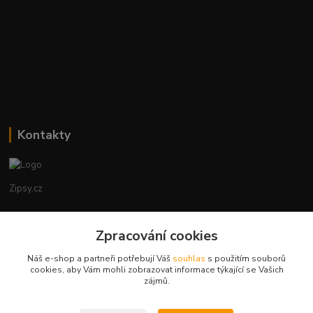
Kontakty
Zipsy.cz
Tomáš Prejza
Zpracování cookies
+420774877333
(Po-Čtv, 8-15 hod.)
Náš e-shop a partneři potřebují Váš
souhlas
s použitím souborů
cookies, aby Vám mohli zobrazovat informace týkající se Vašich
obchod@zipsy.cz
zájmů.