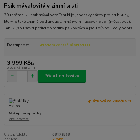
Psík mývalovitý v zimní srsti
3D terč tanuki, psík mývalovitý Tanuki je japonský název pro druh kuny,
který je také známý pod anglickým názvem "raccoon dog" (mýval pes).
Tanuki jsou savci patřící do rodiny psíkovitých a jsou původ...
celý popis
Dostupnost
Skladem centrální sklad EU
3 999 Kč
/
ks
3 305 Kč
bez DPH
Přidat do košíku
Splátková kalkulačka
Nákup na splátky
Více informací
Číslo produktu:
08472568
Záruka:
2 roky