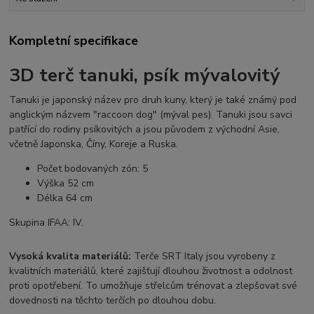
Kompletní specifikace
3D terč tanuki, psík mývalovitý
Tanuki je japonský název pro druh kuny, který je také známý pod
anglickým názvem "raccoon dog" (mýval pes). Tanuki jsou savci
patřící do rodiny psíkovitých a jsou původem z východní Asie,
včetně Japonska, Číny, Koreje a Ruska.
Počet bodovaných zón: 5
Výška 52 cm
Délka 64 cm
Skupina IFAA: IV.
Vysoká kvalita materiálů:
Terče SRT Italy jsou vyrobeny z
kvalitních materiálů, které zajišťují dlouhou životnost a odolnost
proti opotřebení. To umožňuje střelcům trénovat a zlepšovat své
dovednosti na těchto terčích po dlouhou dobu.