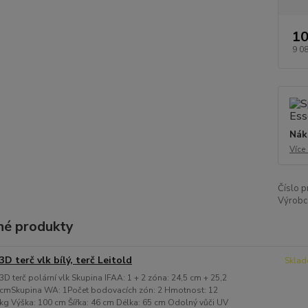
10
9 0
Nák
Více
Číslo p
Výrobc
é produkty
3D terč vlk bílý, terč Leitold
Sklad
3D terč polární vlk Skupina IFAA: 1 + 2 zóna: 24,5 cm + 25,2
cmSkupina WA: 1Počet bodovacích zón: 2 Hmotnost: 12
kg Výška: 100 cm Šířka: 46 cm Délka: 65 cm Odolný vůči UV