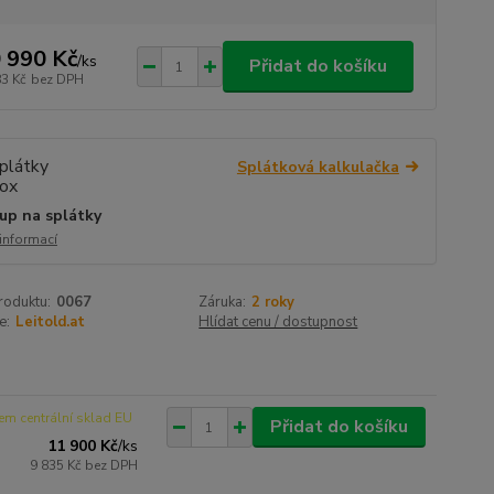
 990 Kč
/
ks
Přidat do košíku
83 Kč
bez DPH
Splátková kalkulačka
up na splátky
 informací
roduktu:
0067
Záruka:
2 roky
e:
Leitold.at
Hlídat cenu / dostupnost
em centrální sklad EU
Přidat do košíku
11 900 Kč
/
ks
9 835 Kč
bez DPH