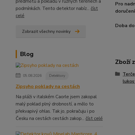
předmětů a pokladů v různých terénech a
Pro nadm
podmínkách. Tento detektor nabíz...
číst
doručení
celé
Doba dod
Zobrazit všechny novinky
Blog
Zboží 
Terče
05.08.2026
Detektory
lukos
Zipsyho poklady na cestách
Na pláži v italském Caorle jsem zakopal
malý poklad plný drobností, a mělo to
překvapivý ohlas. Tak jo, pokračuju i po
Česku na cestách cestách zakop...
číst celé