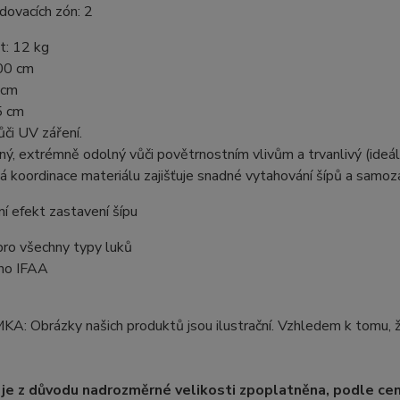
dovacích zón: 2
: 12 kg
00 cm
 cm
5 cm
či UV záření.
lný, extrémně odolný vůči povětrnostním vlivům a trvanlivý (ideáln
á koordinace materiálu zajišťuje snadné vytahování šípů a samoza
ní efekt zastavení šípu
pro všechny typy luků
eno IFAA
: Obrázky našich produktů jsou ilustrační. Vzhledem k tomu, ž
je z důvodu nadrozměrné velikosti zpoplatněna, podle ce