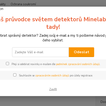
akty
Ochrana soukromí
Nevíte
š průvodce světem detektorů Minelab
Hledat
+420
(Po-Čt
tady!
ybrat správný detektor? Zadej svůj e-mail a my ti pošleme návod
erče pro sportovní lukostřelbu
3D terče Leitold
3D terč vlk, terč Lei
čeho vybírat.
rč vlk, terč Leitold
Odeslat
Vyjíc
Přeji si odebírat novinky e-mailem dle
podmínek zpracování osobních údajů
.
3D ter
1Počet
Souhlasím se
zpracováním osobních údajů
pro účely registrace.
cm Dél
...
celý
Zavřít
Dos