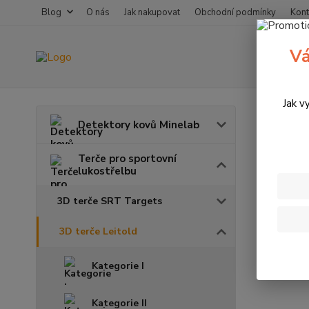
Blog
O nás
Jak nakupovat
Obchodní podmínky
Kont
Vá
Jak v
Úvod
T
Detektory kovů Minelab
3D te
Terče pro sportovní
lukostřelbu
3D terče SRT Targets
3D terče Leitold
Kategorie I
Kategorie II