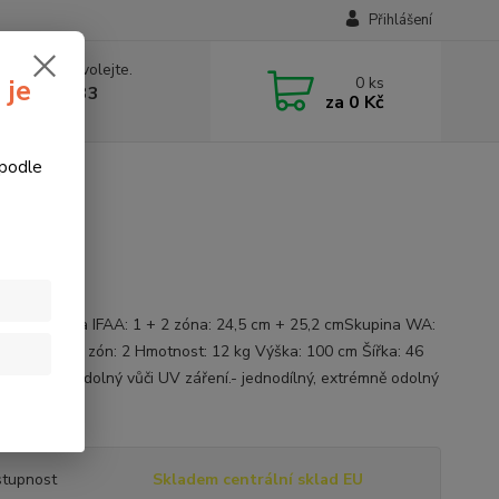
Přihlášení
 si rady? Zavolejte.
0
ks
 je
774877333
za
0 Kč
v, 8-15 hod.)
 podle
told
í vlk
č vlk Skupina IFAA: 1 + 2 zóna: 24,5 cm + 25,2 cmSkupina WA:
 bodovacích zón: 2 Hmotnost: 12 kg Výška: 100 cm Šířka: 46
ka: 65 cm Odolný vůči UV záření.- jednodílný, extrémně odolný
 popis
tupnost
Skladem centrální sklad EU