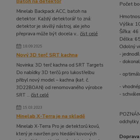
Batoh na detektor
Počet bo
Minelab Backpack ACC, batoh na
Hmotnost
detektor. Každý detektorář to zná:
Výška: 1
detektor je skvělý nástroj, ale jeho
Šířka: 46
přeprava může být docela v...
číst celé
Délka: 6
Odolný vů
18.09.2025
- jednodí
Nový 3D terč SRT kachna
- dokonal
Novinka: 3D terč kachna od SRT Targets
Do nabídky 3D terčů pro lukostřelbu
- optimál
přibyl nový model – kachna (kat. č.
- vhodné
3D22BOAN) od renomovaného výrobce
- schvál
SRT ...
číst celé
15.03.2023
POZNÁMKA
Minelab X-Terra je na skladě
odchylky.
Minelab X-Terra Pro je detektorů kovů,
který je navržen pro hledání kovových
Doprava 