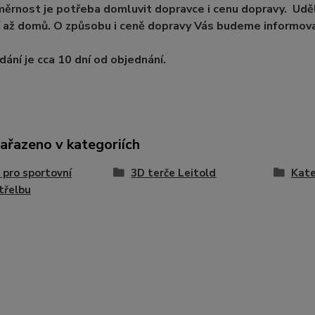
ěrnost je potřeba domluvit dopravce i cenu dopravy. Uděl
 až domů. O způsobu i ceně dopravy Vás budeme informova
ání je cca 10 dní od objednání.
zařazeno v kategoriích
 pro sportovní
3D terče Leitold
Kate
třelbu