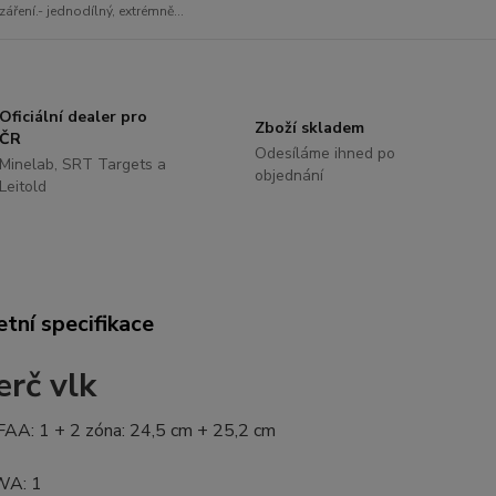
záření.- jednodílný, extrémně...
Oficiální dealer pro
Zboží skladem
ČR
Odesíláme ihned po
Minelab, SRT Targets a
objednání
Leitold
tní specifikace
erč vlk
FAA: 1 + 2 zóna: 24,5 cm + 25,2 cm
WA: 1