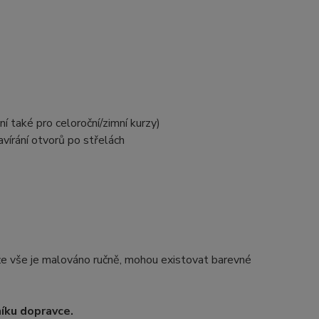
í také pro celoroční/zimní kurzy)
vírání otvorů po střelách
e vše je malováno ručně, mohou existovat barevné
níku dopravce.