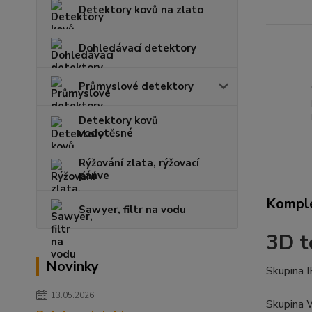
Detektory kovů na zlato
Dohledávací detektory
Průmyslové detektory
Detektory kovů
vodotěsné
Rýžování zlata, rýžovací
pánve
Komple
Sawyer, filtr na vodu
3D t
Novinky
Skupina I
13.05.2026
Skupina 