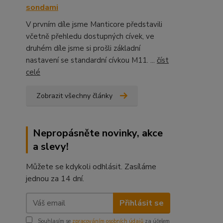
sondami
V prvním díle jsme Manticore představili
včetně přehledu dostupných cívek, ve
druhém díle jsme si prošli základní
nastavení se standardní cívkou M11. ...
číst
celé
Zobrazit všechny články
Nepropásněte novinky, akce
a slevy!
Můžete se kdykoli odhlásit. Zasíláme
jednou za 14 dní.
Přihlásit se
Souhlasím se
zpracováním osobních údajů
za účelem