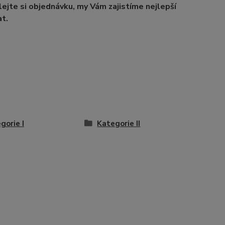
ejte si objednávku, my Vám zajistíme nejlepší
t.
gorie I
Kategorie II