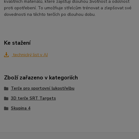
kvalitních materiálů, které zajišťují dlouhou životnost a odolnost
proti opotřebení. To umožňuje střelcům trénovat a zlepšovat své
dovednosti na těchto terčích po dlouhou dobu.
Ke stažení
technický list v AJ
Zboží zařazeno v kategoriích
Terče pro sportovní lukostřelbu
3D terče SRT Targets
Skupina 4