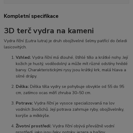
Kompletní specifikace
3D terč vydra na kameni
Vydra říční (Lutra lutra) je druh obojživelné šelmy patřící do čeledi
lasicovitých.
Vzhled:
Vydra říční má dlouhé, štíhlé tělo a krátké nohy. Její
kožich je hustý, voděodolný a může mít různé odstíny hnědé
barvy. Charakteristickými rysy jsou krátký krk, malá hlava a
silné drápy.
Délka:
Délka těla vydry se pohybuje obvykle od 55 do 95
cm, zatímco ocas měří zhruba 30–50 cm.
Potrava:
Vydra říční je vysoce specializovaná na lov
vodních živočichů. Její potrava zahrnuje ryby, obojživelníky,
korýše a měkkýše.
Životní prostředí:
Vydra říční obývá převážně vodní
prostředí, jako jsou řeky, potoky, jezera a bažiny.