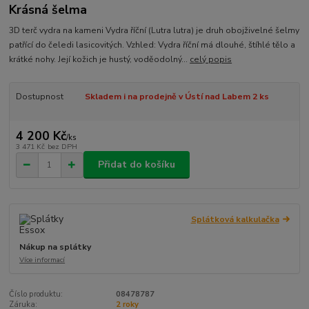
Krásná šelma
3D terč vydra na kameni Vydra říční (Lutra lutra) je druh obojživelné šelmy
patřící do čeledi lasicovitých. Vzhled: Vydra říční má dlouhé, štíhlé tělo a
krátké nohy. Její kožich je hustý, voděodolný...
celý popis
Dostupnost
Skladem i na prodejně v Ústí nad Labem 2 ks
4 200 Kč
/
ks
3 471 Kč
bez DPH
Přidat do košíku
Splátková kalkulačka
Nákup na splátky
Více informací
Číslo produktu:
08478787
Záruka:
2 roky