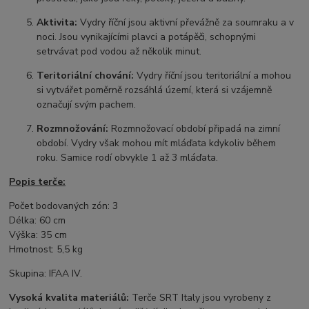
Aktivita:
Vydry říční jsou aktivní převážně za soumraku a v
noci. Jsou vynikajícími plavci a potápěči, schopnými
setrvávat pod vodou až několik minut.
Teritoriální chování:
Vydry říční jsou teritoriální a mohou
si vytvářet poměrně rozsáhlá území, která si vzájemně
označují svým pachem.
Rozmnožování:
Rozmnožovací období připadá na zimní
období. Vydry však mohou mít mláďata kdykoliv během
roku. Samice rodí obvykle 1 až 3 mláďata.
Popis terče:
Počet bodovaných zón: 3
Délka: 60 cm
Výška: 35 cm
Hmotnost: 5,5 kg
Skupina: IFAA IV.
Vysoká kvalita materiálů:
Terče SRT Italy jsou vyrobeny z