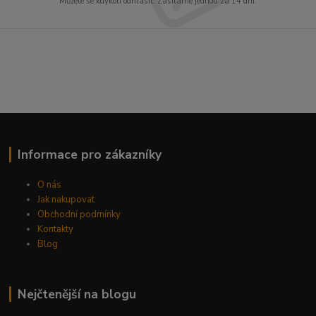
Můžete se kdykoli odhlásit. Zasíláme jednou za 14 dní.
Informace pro zákazníky
O nás
Jak nakupovat
Obchodní podmínky
Kontakty
Blog
Nejčtenější na blogu