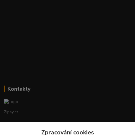
Kontakty
Zipsy.cz
Tomáš Prejza
Zpracování cookies
+420774877333