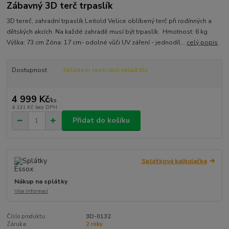
Zábavný 3D terč trpaslík
3D tereč, zahradní trpaslík Leitold Velice oblíbený terč při rodínných a
dětských akcích. Na každé zahradě musí být trpaslík. Hmotnost: 6 kg
Výška: 73 cm Zóna: 17 cm- odolné vůči UV záření - jednodíl...
celý popis
Dostupnost
Skladem centrální sklad EU
4 999 Kč
/
ks
4 131 Kč
bez DPH
Přidat do košíku
Splátková kalkulačka
Nákup na splátky
Více informací
Číslo produktu:
3D-0132
Záruka:
2 roky