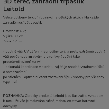
3D tereč, zahradní trpaslík
Leitold
Velice oblíbený terč při rodínných a dětských akcích. Na každé
zahradě musí být trpaslík.
Hmotnost: 6 kg
Výška: 73 cm
Zóna: 17 cm
- odolné vůči UV záření - jednodílný terč, a proto extrémně odolný
vůči povětrnostním vlivům a trvanlivý (ideální také
proceloroční/zimní kurzy!)
- dokonalá koordinace materiálu zajišťuje snadné vytahování šípů
a samozavírání
po střelách - optimální efekt zastavení šípu / vhodný pro všechny
typy luků
POZNÁMKA:
Obrázky produktů Leitold jsou ilustrační. Vzhledem
k tomu, že vše je malováno ručně, mohou existovat barevné
odchylky.