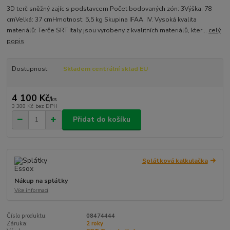
3D terč sněžný zajíc s podstavcem Počet bodovaných zón: 3Výška: 78
cmVelká: 37 cmHmotnost: 5,5 kg Skupina IFAA: IV. Vysoká kvalita
materiálů: Terče SRT Italy jsou vyrobeny z kvalitních materiálů, kter...
celý
popis
Dostupnost
Skladem centrální sklad EU
4 100 Kč
/
ks
3 388 Kč
bez DPH
Přidat do košíku
Splátková kalkulačka
Nákup na splátky
Více informací
Číslo produktu:
08474444
Záruka:
2 roky