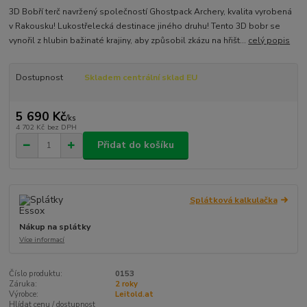
3D Bobří terč navržený společností Ghostpack Archery, kvalita vyrobená
v Rakousku! Lukostřelecká destinace jiného druhu! Tento 3D bobr se
vynořil z hlubin bažinaté krajiny, aby způsobil zkázu na hřišt...
celý popis
Dostupnost
Skladem centrální sklad EU
5 690 Kč
/
ks
4 702 Kč
bez DPH
Přidat do košíku
Splátková kalkulačka
Nákup na splátky
Více informací
Číslo produktu:
0153
Záruka:
2 roky
Výrobce:
Leitold.at
Hlídat cenu / dostupnost