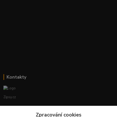
Kontakty
Zipsy.cz
Tomáš Prejza
Zpracování cookies
+420774877333