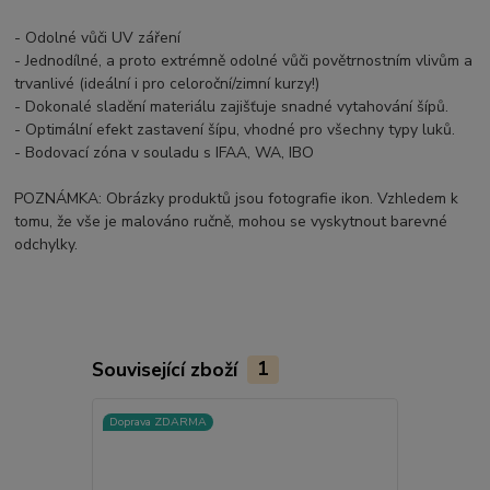
- Odolné vůči UV záření
- Jednodílné, a proto extrémně odolné vůči povětrnostním vlivům a
trvanlivé (ideální i pro celoroční/zimní kurzy!)
- Dokonalé sladění materiálu zajišťuje snadné vytahování šípů.
- Optimální efekt zastavení šípu, vhodné pro všechny typy luků.
- Bodovací zóna v souladu s IFAA, WA, IBO
POZNÁMKA: Obrázky produktů jsou fotografie ikon. Vzhledem k
tomu, že vše je malováno ručně, mohou se vyskytnout barevné
odchylky.
Související zboží
1
Doprava ZDARMA