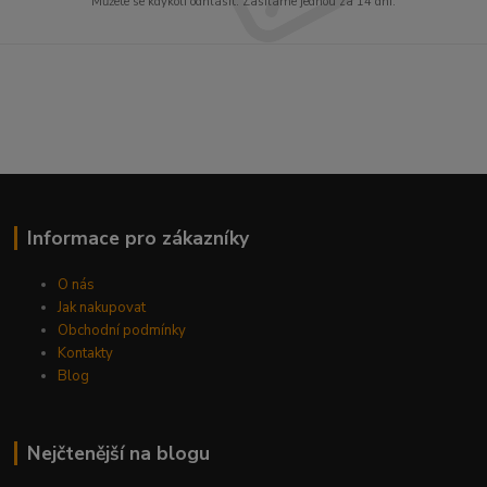
Můžete se kdykoli odhlásit. Zasíláme jednou za 14 dní.
Informace pro zákazníky
O nás
Jak nakupovat
Obchodní podmínky
Kontakty
Blog
Nejčtenější na blogu