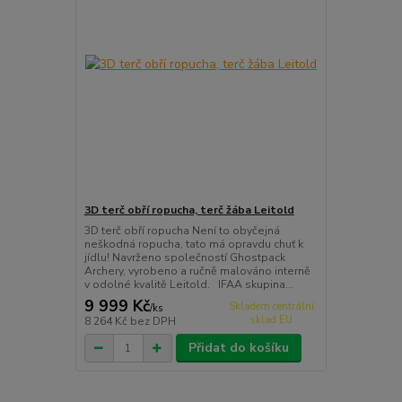
3D terč obří ropucha, terč žába Leitold
3D terč obří ropucha Není to obyčejná
neškodná ropucha, tato má opravdu chuť k
jídlu! Navrženo společností Ghostpack
Archery, vyrobeno a ručně malováno interně
v odolné kvalitě Leitold. IFAA skupina...
9 999 Kč
Skladem centrální
/
ks
sklad EU
8 264 Kč
bez DPH
Přidat do košíku