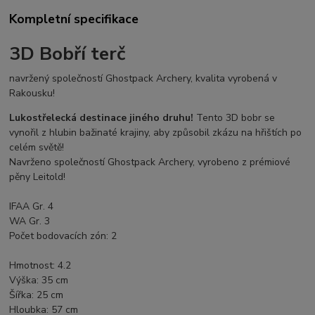
Kompletní specifikace
3D Bobří terč
navržený společností Ghostpack Archery, kvalita vyrobená v
Rakousku!
Lukostřelecká destinace jiného druhu!
Tento 3D bobr se
vynořil z hlubin bažinaté krajiny, aby způsobil zkázu na hřištích po
celém světě!
Navrženo společností Ghostpack Archery, vyrobeno z prémiové
pěny Leitold!
IFAA Gr. 4
WA Gr. 3
Počet bodovacích zón: 2
Hmotnost: 4.2
Výška: 35 cm
Šířka: 25 cm
Hloubka: 57 cm