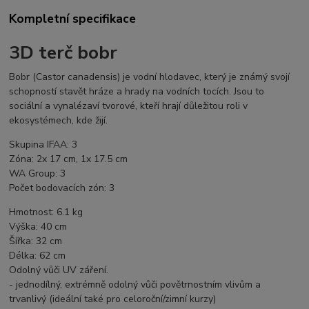
Kompletní specifikace
3D terč bobr
Bobr (Castor canadensis) je vodní hlodavec, který je známý svojí
schopností stavět hráze a hrady na vodních tocích. Jsou to
sociální a vynalézaví tvorové, kteří hrají důležitou roli v
ekosystémech, kde žijí.
Skupina IFAA: 3
Zóna: 2x 17 cm, 1x 17.5 cm
WA Group: 3
Počet bodovacích zón: 3
Hmotnost: 6.1 kg
Výška: 40 cm
Šířka: 32 cm
Délka: 62 cm
Odolný vůči UV záření.
- jednodílný, extrémně odolný vůči povětrnostním vlivům a
trvanlivý (ideální také pro celoroční/zimní kurzy)