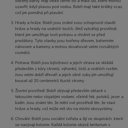
odstíny barvy. Mají velké černé oči a malé uši, které mohou
uzavřít, když plavou pod vodou. Bobři mají také krátký ocas,
což jim pomáhá při plavání.
Hrady a hráze: Bobři jsou známí svou schopností stavět
hráze a hrady na vodních tocích, čímž vytvářejí prostředí,
které jim umožňuje lovit potravu a chránit se před
predátory. Tyto stavby jsou tvořeny dřevem, bahenním
nánosem a kameny a mohou dosahovat velmi rozsáhlých
rozměrů.
Potrava: Bobři jsou býložravci a jejich strava se skládá
především z kůry stromů, výhonků, listů a vodních rostlin.
Jsou velmi dobří dřevaři a jejich silné zuby jim umožňují
kousat až 20 centimetrů tlusté stromy.
Životní prostředí: Bobři obývají především oblasti s
tekoucími nebo stojatými vodami, včetně řek, potoků, jezer a
bažin. Jsou známí tím, že mění své prostředí tím, že staví
hráze a hrady, což může mít vliv na místní ekosystémy.
Chování: Bobři jsou sociální zvířata a žijí ve skupinách, které
se nazývají kolonie. Každá kolonie obývá teritorium s