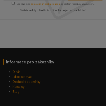
Souhlasím se
zpracováním osobních údajů
za účelem rozesílky newsletteru.
Můžete se kdykoli odhlásit. Zasíláme jednou za 14 dní.
Informace pro zákazníky
O nás
Jak nakupovat
Obchodní podmínky
Kontakty
Blog