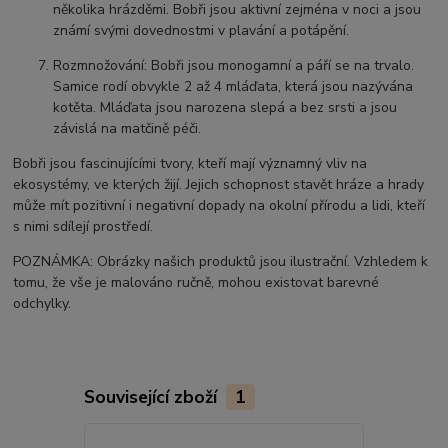
několika hrázděmi. Bobři jsou aktivní zejména v noci a jsou
známí svými dovednostmi v plavání a potápění.
Rozmnožování: Bobři jsou monogamní a páří se na trvalo.
Samice rodí obvykle 2 až 4 mláďata, která jsou nazývána
kotěta. Mláďata jsou narozena slepá a bez srsti a jsou
závislá na matčině péči.
Bobři jsou fascinujícími tvory, kteří mají významný vliv na
ekosystémy, ve kterých žijí. Jejich schopnost stavět hráze a hrady
může mít pozitivní i negativní dopady na okolní přírodu a lidi, kteří
s nimi sdílejí prostředí.
POZNÁMKA: Obrázky našich produktů jsou ilustrační. Vzhledem k
tomu, že vše je malováno ručně, mohou existovat barevné
odchylky.
Související zboží
1