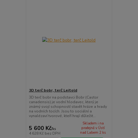
3D terč bobr, terč Leitold
3D terč bobr na podstavci Bobr (Castor
canadensis) je vodní hlodavec, který je
známý svojí schopností stavět hráze a hrady
na vodních tocích. Jsou to sociální a
vynalézaví tvorové, kteří hrají důležit...
Skladem i na
5 600 Kč
prodejně v Ústí
/
ks
nad Labem 2 ks
4 628 Kč
bez DPH