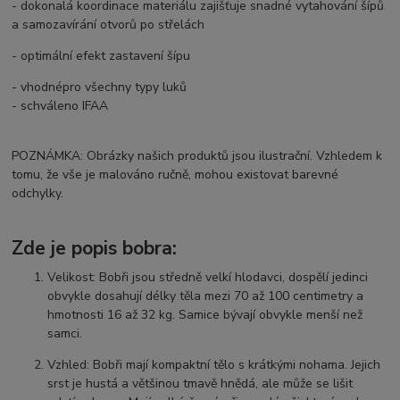
- dokonalá koordinace materiálu zajišťuje snadné vytahování šípů
a samozavírání otvorů po střelách
- optimální efekt zastavení šípu
- vhodnépro všechny typy luků
- schváleno IFAA
POZNÁMKA: Obrázky našich produktů jsou ilustrační. Vzhledem k
tomu, že vše je malováno ručně, mohou existovat barevné
odchylky.
Zde je popis bobra:
Velikost: Bobři jsou středně velkí hlodavci, dospělí jedinci
obvykle dosahují délky těla mezi 70 až 100 centimetry a
hmotnosti 16 až 32 kg. Samice bývají obvykle menší než
samci.
Vzhled: Bobři mají kompaktní tělo s krátkými nohama. Jejich
srst je hustá a většinou tmavě hnědá, ale může se lišit