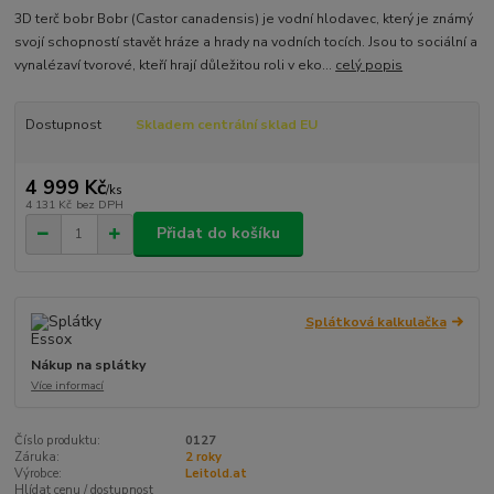
3D terč bobr Bobr (Castor canadensis) je vodní hlodavec, který je známý
svojí schopností stavět hráze a hrady na vodních tocích. Jsou to sociální a
vynalézaví tvorové, kteří hrají důležitou roli v eko...
celý popis
Dostupnost
Skladem centrální sklad EU
4 999 Kč
/
ks
4 131 Kč
bez DPH
Přidat do košíku
Splátková kalkulačka
Nákup na splátky
Více informací
Číslo produktu:
0127
Záruka:
2 roky
Výrobce:
Leitold.at
Hlídat cenu / dostupnost