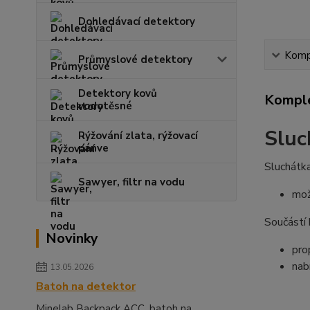
Dohledávací detektory
Kompl
Průmyslové detektory
Detektory kovů
Komple
vodotěsné
Sluc
Rýžování zlata, rýžovací
pánve
Sluchátk
Sawyer, filtr na vodu
mož
Součástí 
Novinky
pro
nab
13.05.2026
Batoh na detektor
Minelab Backpack ACC, batoh na