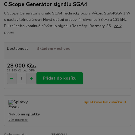
C.Scope Generátor signálu SGA4
C.Scope Generátor signálu SGA4 Technický popis Výkon: SGA4/SGV 1 W
s nastavitelnou úrovní Nová duální pracovní frekvence 33kHz a 131 kHz
Pulzní nebo kontinuální výstup signálu Rozměry: Rozměry: 36...
celý
popis
Dostupnost
Skladem v eshopu
28 000 Kč
/
ks
23 140 Kč
bez DPH
Přidat do košíku
Splátková kalkulačka
Nákup na splátky
Více informací
Číslo produktu:
GENSGA4