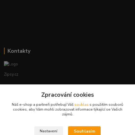
Kontakty
Zipsy.cz
Tomáš Prejza
Zpracování cookies
+420774877333
(Po-Čtv, 8-15 hod.)
Náš e-shop a partneři potřebují Váš
souhlas
s použitím souborů
cookies, aby Vám mohli zobrazovat informace týkající se Vašich
obchod@zipsy.cz
zájmů.
Souhlasím
Nastavení