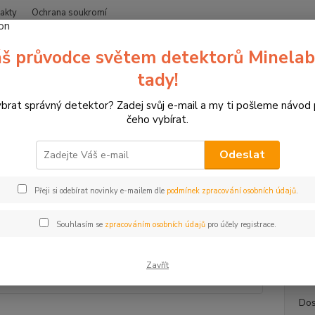
akty
Ochrana soukromí
Nevíte
š průvodce světem detektorů Minelab
Hledat
+420
(Po-Čt
tady!
ybrat správný detektor? Zadej svůj e-mail a my ti pošleme návod
růmyslové detektory
Lokátory inženýrských sítí
C.Scope Generátor 
čeho vybírat.
ope Generátor signálu SGV4
Odeslat
C.Sc
Přeji si odebírat novinky e-mailem dle
podmínek zpracování osobních údajů
.
C.Scop
230 mm
Souhlasím se
zpracováním osobních údajů
pro účely registrace.
Napáje
te...
ce
Zavřít
Dos