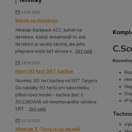
Novinky
13.05.2026
Batoh na detektor
Minelab Backpack ACC, batoh na
Komple
detektor. Každý detektorář to zná:
detektor je skvělý nástroj, ale jeho
C.Sc
přeprava může být docela v...
číst celé
Rozměry
18.09.2025
Nový 3D terč SRT kachna
Roz
Hmo
Novinka: 3D terč kachna od SRT Targets
Nap
Do nabídky 3D terčů pro lukostřelbu
Dop
přibyl nový model – kachna (kat. č.
IP 
3D22BOAN) od renomovaného výrobce
SRT ...
číst celé
Techni
15.03.2023
Výk
Minelab X-Terra je na skladě
Nov