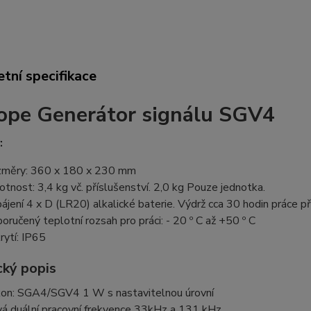
tní specifikace
ope Generátor signálu SGV4
:
měry: 360 x 180 x 230 mm
tnost: 3,4 kg vč. příslušenství. 2,0 kg Pouze jednotka.
ájení 4 x D (LR20) alkalické baterie. Výdrž cca 30 hodin práce př
oručený teplotní rozsah pro práci: - 20 º C až +50 º C
krytí: IP65
cký popis
on: SGA4/SGV4 1 W s nastavitelnou úrovní
á duální pracovní frekvence 33kHz a 131 kHz