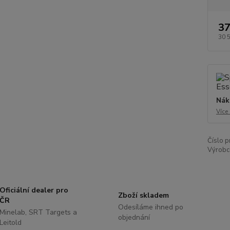
37
30 
Nák
Více
Číslo p
Výrobc
Oficiální dealer pro
Zboží skladem
ČR
Odesíláme ihned po
Minelab, SRT Targets a
objednání
Leitold