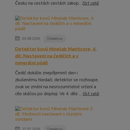
Česku na cestách cestách zakop...
číst celé
03.08.2026
Detektory
Detektor kovů Minelab Manticore, 4.
díl: Nastavení na čedičích a v
minerální půdě
Čedič dokáže znepříjemnit den i
zkušenému hledači, detektor se rozhoupe,
zvuk se změní na nesrozumitelné vrčení a
cíle skáčou po displeji. Ve 4. díle ...
číst celé
27.07.2026
Detektory