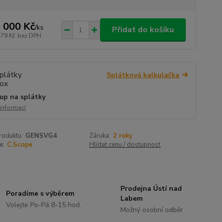
 000 Kč
/
ks
Přidat do košíku
579 Kč
bez DPH
Splátková kalkulačka
up na splátky
 informací
roduktu:
GENSVG4
Záruka:
2 roky
e:
C.Scope
Hlídat cenu / dostupnost
Prodejna Ústí nad
Poradíme s výběrem
Labem
Volejte Po-Pá 8-15 hod.
Možný osobní odběr