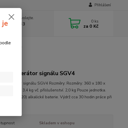
Přihlášení
 si rady? Zavolejte.
0
ks
 je
774877333
za
0 Kč
v, 8-15 hod.)
 podle
signálu SGV4
ope Generátor signálu SGV4
e Generátor signálu SGV4 Rozměry: Rozměry: 360 x 180 x
 Hmotnost: 3,4 kg vč. příslušenství. 2,0 kg Pouze jednotka.
ní 4 x D (LR20) alkalické baterie. Výdrž cca 30 hodin práce při
lý popis
tupnost
Skladem v eshopu