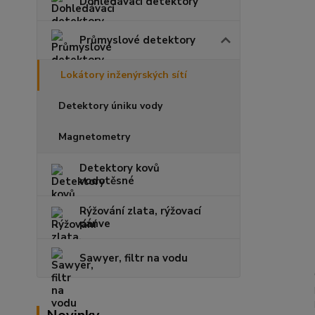
Dohledávací detektory
Průmyslové detektory
Lokátory inženýrských sítí
Detektory úniku vody
Magnetometry
Detektory kovů
vodotěsné
Rýžování zlata, rýžovací
pánve
Sawyer, filtr na vodu