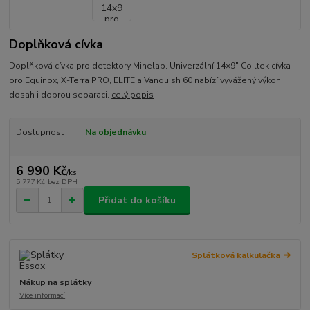
Doplňková cívka
Doplňková cívka pro detektory Minelab. Univerzální 14×9" Coiltek cívka
pro Equinox, X-Terra PRO, ELITE a Vanquish 60 nabízí vyvážený výkon,
dosah i dobrou separaci.
celý popis
Dostupnost
Na objednávku
6 990 Kč
/
ks
5 777 Kč
bez DPH
Přidat do košíku
Splátková kalkulačka
Nákup na splátky
Více informací