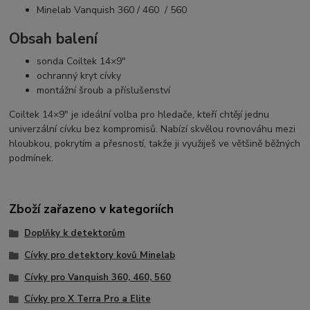
Minelab Vanquish 360 / 460 / 560
Obsah balení
sonda Coiltek 14×9"
ochranný kryt cívky
montážní šroub a příslušenství
Coiltek 14×9" je ideální volba pro hledače, kteří chtějí jednu
univerzální cívku bez kompromisů. Nabízí skvělou rovnováhu mezi
hloubkou, pokrytím a přesností, takže ji využiješ ve většině běžných
podmínek.
Zboží zařazeno v kategoriích
Doplňky k detektorům
Cívky pro detektory kovů Minelab
Cívky pro Vanquish 360, 460, 560
Cívky pro X Terra Pro a Elite