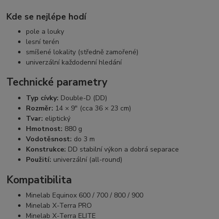
Kde se nejlépe hodí
pole a louky
lesní terén
smíšené lokality (středně zamořené)
univerzální každodenní hledání
Technické parametry
Typ cívky:
Double-D (DD)
Rozměr:
14 × 9" (cca 36 × 23 cm)
Tvar:
eliptický
Hmotnost:
880 g
Vodotěsnost:
do 3 m
Konstrukce:
DD stabilní výkon a dobrá separace
Použití:
univerzální (all-round)
Kompatibilita
Minelab Equinox 600 / 700 / 800 / 900
Minelab X-Terra PRO
Minelab X-Terra ELITE