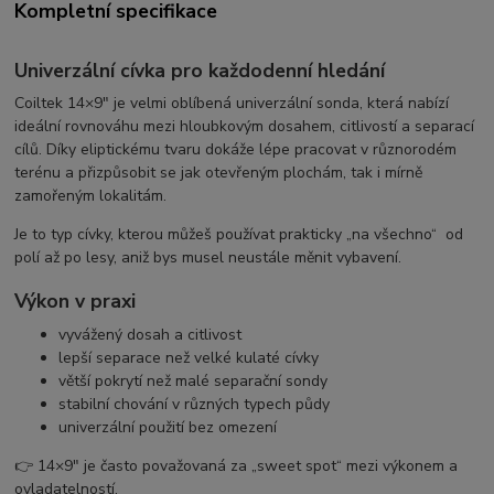
Kompletní specifikace
Univerzální cívka pro každodenní hledání
Coiltek 14×9" je velmi oblíbená univerzální sonda, která nabízí
ideální rovnováhu mezi hloubkovým dosahem, citlivostí a separací
cílů. Díky eliptickému tvaru dokáže lépe pracovat v různorodém
terénu a přizpůsobit se jak otevřeným plochám, tak i mírně
zamořeným lokalitám.
Je to typ cívky, kterou můžeš používat prakticky „na všechno“ od
polí až po lesy, aniž bys musel neustále měnit vybavení.
Výkon v praxi
vyvážený dosah a citlivost
lepší separace než velké kulaté cívky
větší pokrytí než malé separační sondy
stabilní chování v různých typech půdy
univerzální použití bez omezení
👉 14×9" je často považovaná za „sweet spot“ mezi výkonem a
ovladatelností.