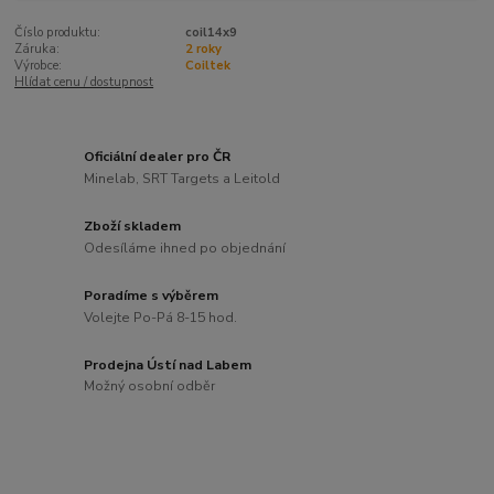
Číslo produktu:
coil14x9
Záruka:
2 roky
Výrobce:
Coiltek
Hlídat cenu / dostupnost
Oficiální dealer pro ČR
Minelab, SRT Targets a Leitold
Zboží skladem
Odesíláme ihned po objednání
Poradíme s výběrem
Volejte Po-Pá 8-15 hod.
Prodejna Ústí nad Labem
Možný osobní odběr