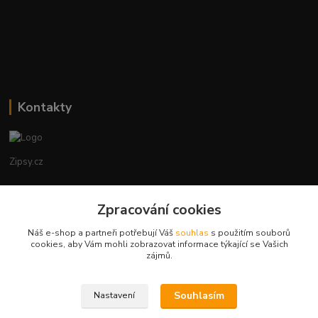
Kontakty
Zipsy.cz
Tomáš Prejza
Zpracování cookies
+420774877333
(Po-Čtv, 8-15 hod.)
Náš e-shop a partneři potřebují Váš
souhlas
s použitím souborů
cookies, aby Vám mohli zobrazovat informace týkající se Vašich
obchod@zipsy.cz
zájmů.
Souhlasím
Nastavení