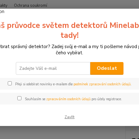
akty
Ochrana soukromí
Nevíte
š průvodce světem detektorů Minelab
Hledat
+420
(Po-Čt
tady!
ybrat správný detektor? Zadej svůj e-mail a my ti pošleme návod
etektory kovů Minelab
Doplňky k detektorům
Cívky pro detektory k
čeho vybírat.
a Minelab CTX 06, 6'', 15 cm
Odeslat
Malá
Přeji si odebírat novinky e-mailem dle
podmínek zpracování osobních údajů
.
Kompak
citliv
Souhlasím se
zpracováním osobních údajů
pro účely registrace.
Zavřít
Dos