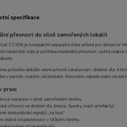
tní specifikace
lní přesnost do silně zamořených lokalit
Coil CTX06 je kompaktní separační cívka určená pro detektor M
h lokalitách, kde je potřeba maximální přesnost, rychlá reakce n
dpadu.
mu průměru dokáže velmi přesně lokalizovat i drobné cíle, které
ní v parcích, starých zástavbách, železném odpadu nebo na míste
v praxi
čková separace v silně zamořeném terénu
oká citlivost na drobné cíle (mince, šperky, malé artefakty)
sné dohledávání signálů „na bod“
mi dobrá ovladatelnost v těžkém terénu
imální rušení od okolních cílů