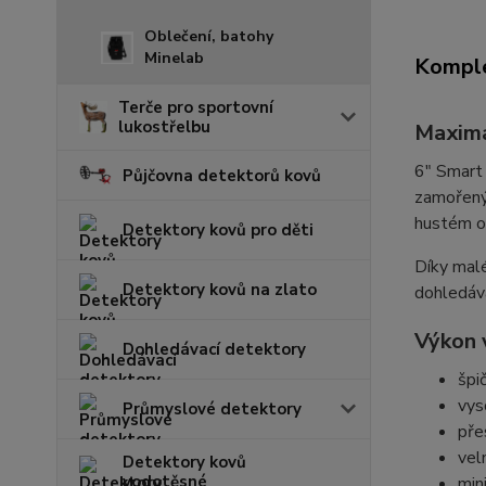
Oblečení, batohy
Minelab
Komple
Terče pro sportovní
lukostřelbu
Maximá
6" Smart 
Půjčovna detektorů kovů
zamořenýc
hustém o
Detektory kovů pro děti
Díky malé
Detektory kovů na zlato
dohledává
Výkon 
Dohledávací detektory
špi
vys
Průmyslové detektory
pře
vel
Detektory kovů
vodotěsné
min