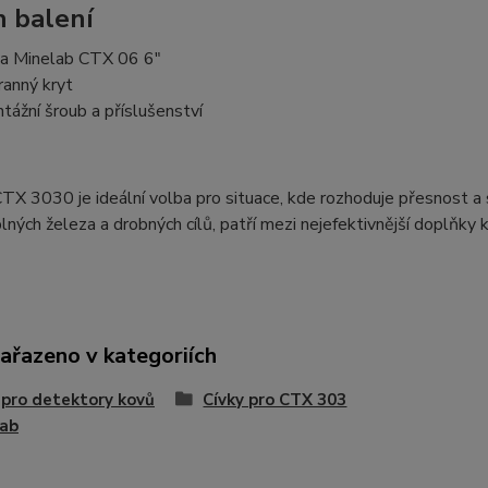
 balení
ka Minelab CTX 06 6"
ranný kryt
tážní šroub a příslušenství
CTX 3030 je ideální volba pro situace, kde rozhoduje přesnost 
lných železa a drobných cílů, patří mezi nejefektivnější doplňky
zařazeno v kategoriích
 pro detektory kovů
Cívky pro CTX 303
lab