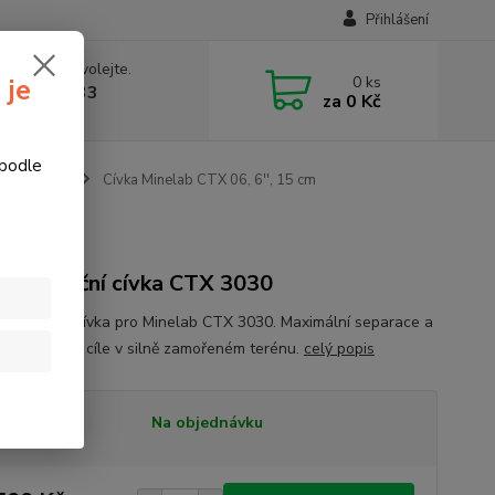
Přihlášení
 si rady? Zavolejte.
0
ks
 je
774877333
za
0 Kč
v, 8-15 hod.)
 podle
ovů Minelab
Cívka Minelab CTX 06, 6'', 15 cm
 separační cívka CTX 3030
tní 6" DD cívka pro Minelab CTX 3030. Maximální separace a
ost na drobné cíle v silně zamořeném terénu.
celý popis
tupnost
Na objednávku