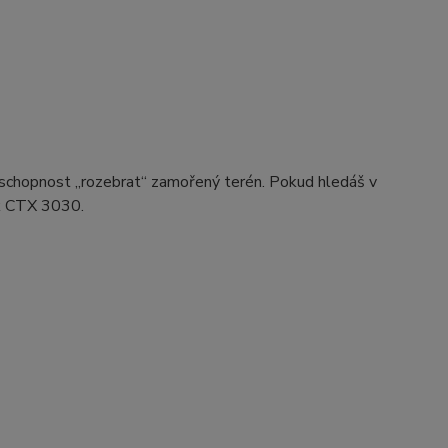
a schopnost „rozebrat“ zamořený terén. Pokud hledáš v
 k CTX 3030.