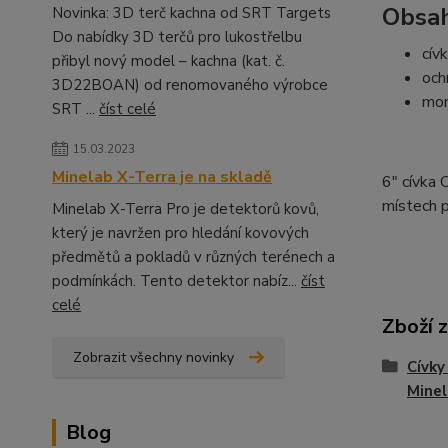
Obsah
Novinka: 3D terč kachna od SRT Targets
Do nabídky 3D terčů pro lukostřelbu
cív
přibyl nový model – kachna (kat. č.
och
3D22BOAN) od renomovaného výrobce
mon
SRT ...
číst celé
15.03.2023
Minelab X-Terra je na skladě
6" cívka 
místech p
Minelab X-Terra Pro je detektorů kovů,
který je navržen pro hledání kovových
předmětů a pokladů v různých terénech a
podmínkách. Tento detektor nabíz...
číst
celé
Zboží 
Zobrazit všechny novinky
Cívky
Mine
Blog