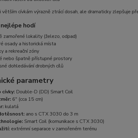
 větším cívkám výrazně ztrácí dosah, ale dramaticky zlepšuje př
 nejlépe hodí
ně zamořené lokality (železo, odpad)
ré osady a historická místa
ky a rekreační zóny
é nebo špatně přístupné prostory
sné dohledávání drobných cílů
ické parametry
 cívky:
Double-D (DD) Smart Coil
změr:
6" (cca 15 cm)
r:
kulatá
dotěsnost:
ano s CTX 3030 do 3 m
hnologie:
Smart Coil (komunikace s CTX 3030)
žití:
extrémní separace v zamořeném terénu