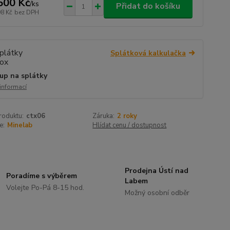
500 Kč
/
ks
Přidat do košíku
98 Kč
bez DPH
Splátková kalkulačka
up na splátky
 informací
roduktu:
ctx06
Záruka:
2 roky
e:
Minelab
Hlídat cenu / dostupnost
Prodejna Ústí nad
Poradíme s výběrem
Labem
Volejte Po-Pá 8-15 hod.
Možný osobní odběr