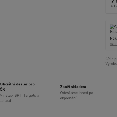
7 
6 1
Nák
Více
Číslo p
Výrobc
Oficiální dealer pro
Zboží skladem
ČR
Odesíláme ihned po
Minelab, SRT Targets a
objednání
Leitold