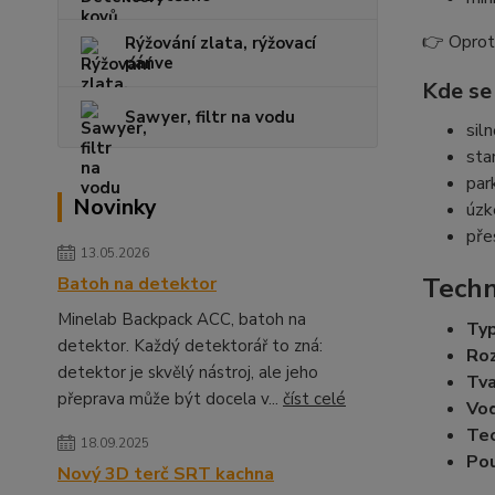
👉 Oproti
Rýžování zlata, rýžovací
pánve
Kde se
Sawyer, filtr na vodu
sil
sta
par
Novinky
úzk
pře
13.05.2026
Techn
Batoh na detektor
Minelab Backpack ACC, batoh na
Typ
detektor. Každý detektorář to zná:
Ro
detektor je skvělý nástroj, ale jeho
Tva
přeprava může být docela v...
číst celé
Vo
Tec
18.09.2025
Pou
Nový 3D terč SRT kachna