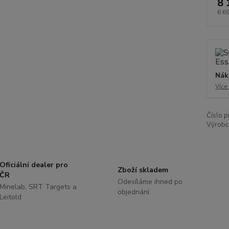
8 
6 6
Nák
Více
Číslo p
Výrobc
Oficiální dealer pro
Zboží skladem
ČR
Odesíláme ihned po
Minelab, SRT Targets a
objednání
Leitold