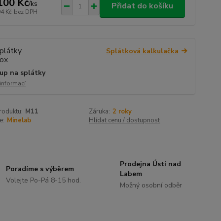
100 Kč
/
ks
Přidat do košíku
94 Kč
bez DPH
Splátková kalkulačka
up na splátky
 informací
roduktu:
M11
Záruka:
2 roky
e:
Minelab
Hlídat cenu / dostupnost
Prodejna Ústí nad
Poradíme s výběrem
Labem
Volejte Po-Pá 8-15 hod.
Možný osobní odběr