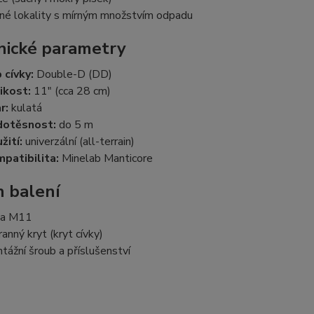
né lokality s mírným množstvím odpadu
ické parametry
 cívky:
Double-D (DD)
ikost:
11" (cca 28 cm)
r:
kulatá
dotěsnost:
do 5 m
žití:
univerzální (all-terrain)
patibilita:
Minelab Manticore
 balení
ka M11
ranný kryt (kryt cívky)
tážní šroub a příslušenství