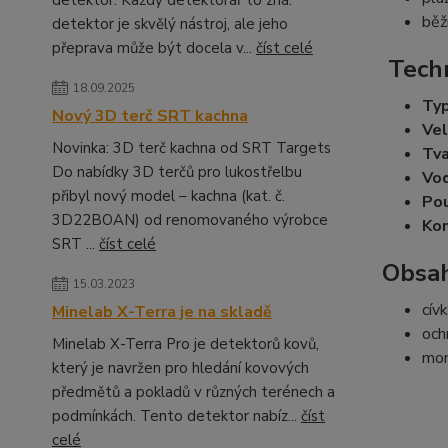
detektor. Každý detektorář to zná:
běž
detektor je skvělý nástroj, ale jeho
přeprava může být docela v...
číst celé
Techn
18.09.2025
Typ
Nový 3D terč SRT kachna
Vel
Novinka: 3D terč kachna od SRT Targets
Tva
Do nabídky 3D terčů pro lukostřelbu
Vo
přibyl nový model – kachna (kat. č.
Pou
3D22BOAN) od renomovaného výrobce
Kom
SRT ...
číst celé
Obsah
15.03.2023
cív
Minelab X-Terra je na skladě
och
Minelab X-Terra Pro je detektorů kovů,
mon
který je navržen pro hledání kovových
předmětů a pokladů v různých terénech a
podmínkách. Tento detektor nabíz...
číst
celé