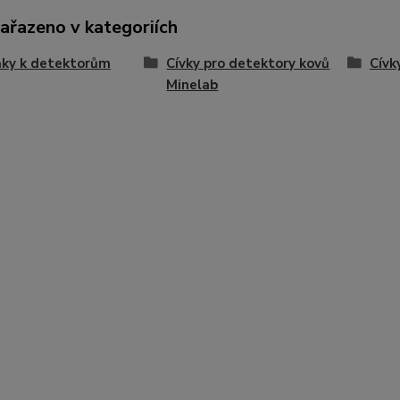
zařazeno v kategoriích
ňky k detektorům
Cívky pro detektory kovů
Cívk
Minelab