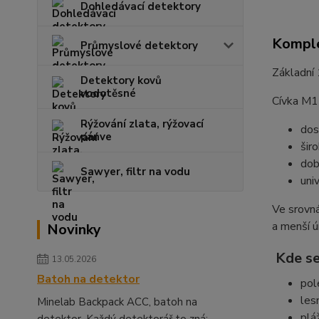
Dohledávací detektory
Komple
Průmyslové detektory
Základní
Detektory kovů
vodotěsné
Cívka M11
Rýžování zlata, rýžovací
dos
pánve
šir
dob
Sawyer, filtr na vodu
uni
Ve srovná
a menší ú
Novinky
Kde se
13.05.2026
Batoh na detektor
pol
les
Minelab Backpack ACC, batoh na
plá