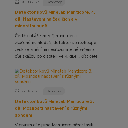
03.08.2026
Detektory
Detektor kovů Minelab Manticore, 4.
díl: Nastavení na čedičích a v
minerální půdě
Čedič dokáže znepříjemnit den i
zkušenému hledači, detektor se rozhoupe,
zvuk se změní na nesrozumitelné vrčení a
cíle skáčou po displeji. Ve 4. díle ...
číst celé
27.07.2026
Detektory
Detektor kovů Minelab Manticore 3.
díl: Možnosti nastavení s různými
sondami
V prvním díle jsme Manticore představili