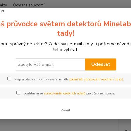
akty
Ochrana soukromí
Nevíte
š průvodce světem detektorů Minelab
Hledat
+420
(Po-Čt
tady!
ybrat správný detektor? Zadej svůj e-mail a my ti pošleme návod
etektory kovů Minelab
Doplňky k detektorům
Cívka pro Minelab Ma
čeho vybírat.
a pro Minelab Manticore M11
Odeslat
Zákl
Přeji si odebírat novinky e-mailem dle
podmínek zpracování osobních údajů
.
Univer
citlivo
Souhlasím se
zpracováním osobních údajů
pro účely registrace.
Zavřít
Dos