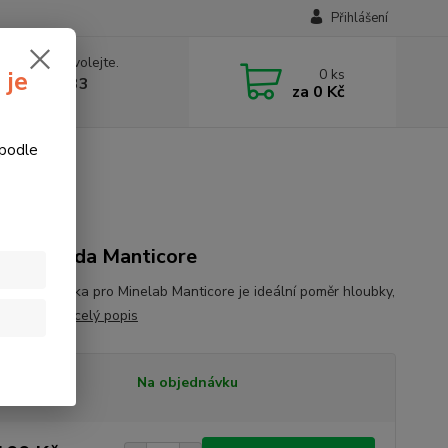
Přihlášení
 si rady? Zavolejte.
0
ks
 je
774877333
za
0 Kč
v, 8-15 hod.)
 podle
nticore M11
adní sonda Manticore
zální 11" cívka pro Minelab Manticore je ideální poměr hloubky,
sti a pokrytí.
celý popis
tupnost
Na objednávku