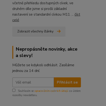
včetně přehledu dostupných cívek, ve
druhém díle jsme si prošli základní
nastavení se standardní cívkou M11. ...
číst
celé
Zobrazit všechny články
Nepropásněte novinky, akce
a slevy!
Můžete se kdykoli odhlásit. Zasíláme
jednou za 14 dní.
Přihlásit se
Souhlasím se
zpracováním osobních údajů
za účelem
rozesílky newsletteru.