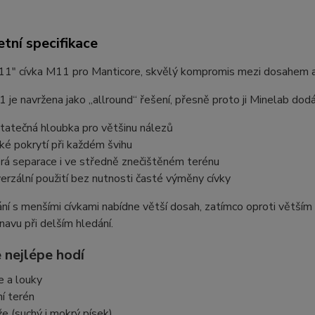
tní specifikace
 11" cívka M11 pro Manticore, skvělý kompromis mezi dosahem a
 je navržena jako „allround“ řešení, přesně proto ji
Minelab
dodáv
tatečná hloubka pro většinu nálezů
oké pokrytí při každém švihu
rá separace i ve středně znečištěném terénu
verzální použití bez nutnosti časté výměny cívky
ní s menšími cívkami nabídne větší dosah, zatímco oproti větší
navu při delším hledání.
 nejlépe hodí
e a louky
ní terén
že (suchý i mokrý písek)