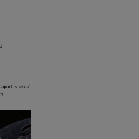
í.
jících v okolí.
rm