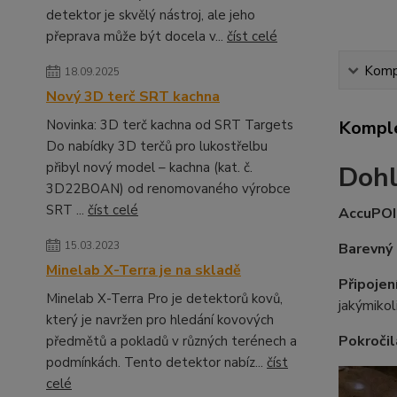
detektor je skvělý nástroj, ale jeho
přeprava může být docela v...
číst celé
Kompl
18.09.2025
Nový 3D terč SRT kachna
Novinka: 3D terč kachna od SRT Targets
Komple
Do nabídky 3D terčů pro lukostřelbu
přibyl nový model – kachna (kat. č.
Dohl
3D22BOAN) od renomovaného výrobce
SRT ...
číst celé
AccuPO
15.03.2023
Barevný 
Minelab X-Terra je na skladě
Připojen
Minelab X-Terra Pro je detektorů kovů,
jakýmikol
který je navržen pro hledání kovových
Pokročil
předmětů a pokladů v různých terénech a
podmínkách. Tento detektor nabíz...
číst
celé