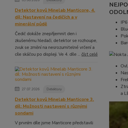
03.08.2026
Detektory
NEJPO
Detektor kovů Minelab Manticore, 4.
ODOLN
díl: Nastavení na čedičích a v
IP6
minerální půdě
Blu
Čedič dokáže znepříjemnit den i
Pok
zkušenému hledači, detektor se rozhoupe,
Bar
zvuk se změní na nesrozumitelné vrčení a
cíle skáčou po displeji. Ve 4. díle ...
číst celé
Ovl
Nas
Fre
Ztr
27.07.2026
Detektory
a L
Detektor kovů Minelab Manticore 3.
díl: Možnosti nastavení s různými
sondami
V prvním díle jsme Manticore představili