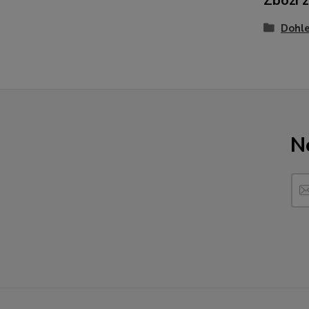
Zboží 
Dohle
N