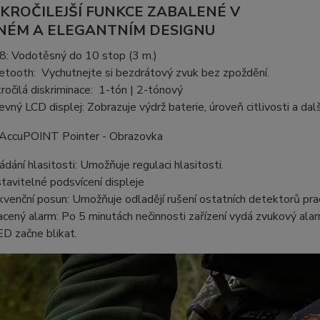
KROČILEJŠÍ FUNKCE ZABALENÉ V
ÉM A ELEGANTNÍM DESIGNU
8:
Vodotěsný do 10 stop (3 m.)
etooth:
Vychutnejte si bezdrátový zvuk bez zpoždění.
ročilá diskriminace:
1-tón | 2-tónový
evný LCD displej:
Zobrazuje výdrž baterie, úroveň citlivosti a dalš
ádání
hlasitosti: Umožňuje regulaci hlasitosti.
tavitelné
podsvícení displeje
kvenční posun: Umožňuje odladějí rušení
ostatních detektorů pracu
acený
alarm: Po 5 minutách nečinnosti zařízení vydá zvukový ala
ED začne blikat.