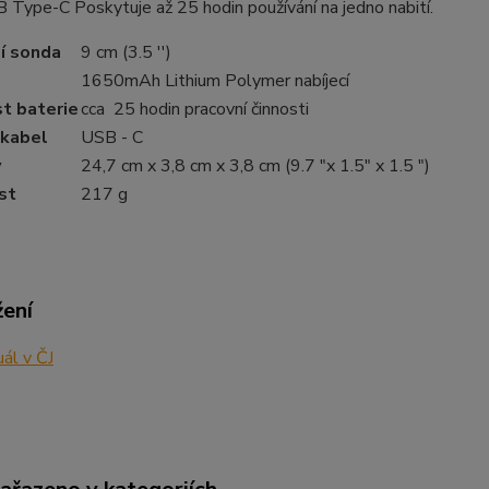
 Type-C Poskytuje až 25 hodin používání na jedno nabití.
í sonda
9 cm (3.5 '')
1650mAh Lithium Polymer nabíjecí
t baterie
cca 25 hodin pracovní činnosti
 kabel
USB - C
y
24,7 cm x 3,8 cm x 3,8 cm (9.7 "x 1.5" x 1.5 ")
st
217 g
žení
ál v ČJ