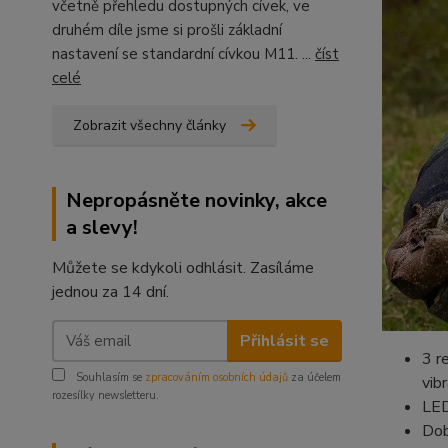
včetně přehledu dostupných cívek, ve
druhém díle jsme si prošli základní
nastavení se standardní cívkou M11. ...
číst
celé
Zobrazit všechny články
Nepropásněte novinky, akce
a slevy!
Můžete se kdykoli odhlásit. Zasíláme
jednou za 14 dní.
Přihlásit se
3 r
Souhlasím se
zpracováním osobních údajů
za účelem
vib
rozesílky newsletteru.
LED
Dob