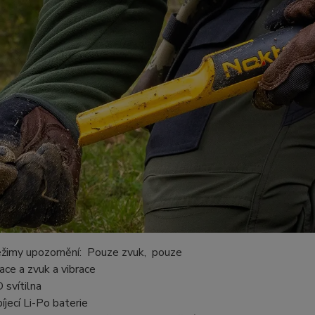
ežimy upozornění:
Pouze zvuk, pouze
race a zvuk a vibrace
 svítilna
íjecí Li-Po baterie