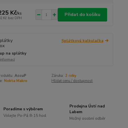
225 Kč
/
ks
Přidat do košíku
92 Kč
bez DPH
Splátková kalkulačka
up na splátky
 informací
roduktu:
AccuP
Záruka:
2 roky
e:
Nokta Makro
Hlídat cenu / dostupnost
Prodejna Ústí nad
Poradíme s výběrem
Labem
Volejte Po-Pá 8-15 hod.
Možný osobní odběr