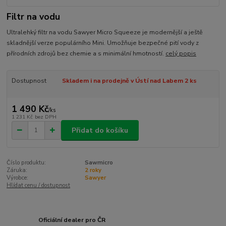
Filtr na vodu
Ultralehký filtr na vodu Sawyer Micro Squeeze je modernější a ještě
skladnější verze populárního Mini. Umožňuje bezpečné pití vody z
přírodních zdrojů bez chemie a s minimální hmotností.
celý popis
Dostupnost
Skladem i na prodejně v Ústí nad Labem 2 ks
1 490 Kč
/
ks
1 231 Kč
bez DPH
Přidat do košíku
Číslo produktu:
Sawmicro
Záruka:
2 roky
Výrobce:
Sawyer
Hlídat cenu / dostupnost
Oficiální dealer pro ČR