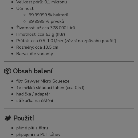
Velikost pórů: 0,1 mikronu
Účinnost:
99,99999 % bakterií
99,9999 % prvoků
Životnost: až cca 378 000 litrů
Hmotnost: cca 53 g (filtr)
Průtok: cca 0,5–1,0 l/min (závisí na způsobu použití)
Rozměry: cca 13,5 cm
Barva: dle varianty
📦 Obsah balení
filtr Sawyer Micro Squeeze
1× měkká skládací láhev (cca 0,5 l)
hadička / adaptér
stříkačka na čištění
🏕️ Použití
přímé pití z filtru
připojení na PET láhev