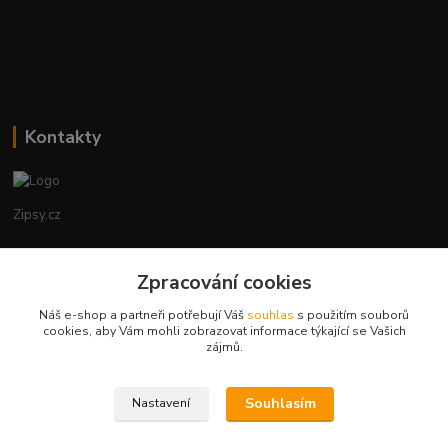
Kontakty
Zipsy.cz
Tomáš Prejza
+420774877333
Zpracování cookies
(Po-Čtv, 8-15 hod.)
Náš e-shop a partneři potřebují Váš
souhlas
s použitím souborů
cookies, aby Vám mohli zobrazovat informace týkající se Vašich
obchod@zipsy.cz
zájmů.
Souhlasím
Nastavení