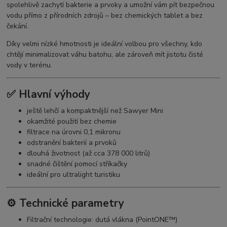
spolehlivě zachytí bakterie a prvoky a umožní vám pít bezpečnou
vodu přímo z přírodních zdrojů – bez chemických tablet a bez
čekání.
Díky velmi nízké hmotnosti je ideální volbou pro všechny, kdo
chtějí minimalizovat váhu batohu, ale zároveň mít jistotu čisté
vody v terénu.
✅ Hlavní výhody
ještě lehčí a kompaktnější než Sawyer Mini
okamžité použití bez chemie
filtrace na úrovni 0,1 mikronu
odstranění bakterií a prvoků
dlouhá životnost (až cca 378 000 litrů)
snadné čištění pomocí stříkačky
ideální pro ultralight turistiku
⚙️ Technické parametry
Filtrační technologie: dutá vlákna (PointONE™)