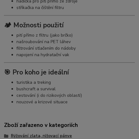
hadička pro pití přímo ze zdroje
stříkačka na čištění filtru
🏕️ Možnosti použití
pití přímo z filtru (jako brčko)
našroubování na PET láhev
filtrování stlačením do nádoby
napojení na hydratační vak
🎯 Pro koho je ideální
turistika a treking
bushcraft a survival
cestování (i do rizikových oblastí)
nouzové a krizové situace
Zboží zařazeno v kategoriích
Rýžování zlata, rýžovací pánve