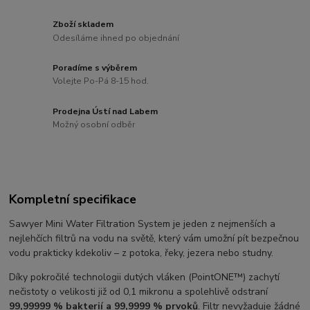
Zboží skladem
Odesíláme ihned po objednání
Poradíme s výběrem
Volejte Po-Pá 8-15 hod.
Prodejna Ústí nad Labem
Možný osobní odběr
Kompletní specifikace
Sawyer Mini Water Filtration System je jeden z nejmenších a
nejlehčích filtrů na vodu na světě, který vám umožní pít bezpečnou
vodu prakticky kdekoliv – z potoka, řeky, jezera nebo studny.
Díky pokročilé technologii dutých vláken (PointONE™) zachytí
nečistoty o velikosti již od 0,1 mikronu a spolehlivě odstraní
99,99999 % bakterií a 99,9999 % prvoků
. Filtr nevyžaduje žádné