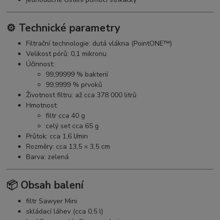
⚙️ Technické parametry
Filtrační technologie: dutá vlákna (PointONE™)
Velikost pórů: 0,1 mikronu
Účinnost:
99,99999 % bakterií
99,9999 % prvoků
Životnost filtru: až cca 378 000 litrů
Hmotnost:
filtr cca 40 g
celý set cca 65 g
Průtok: cca 1,6 l/min
Rozměry: cca 13,5 × 3,5 cm
Barva: zelená
📦 Obsah balení
filtr Sawyer Mini
skládací láhev (cca 0,5 l)