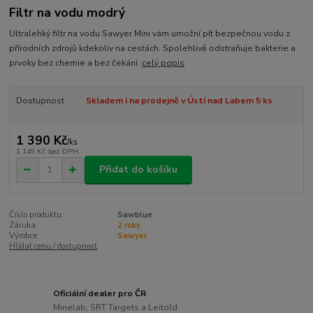
Filtr na vodu modrý
Ultralehký filtr na vodu Sawyer Mini vám umožní pít bezpečnou vodu z
přírodních zdrojů kdekoliv na cestách. Spolehlivě odstraňuje bakterie a
prvoky bez chemie a bez čekání.
celý popis
Dostupnost
Skladem i na prodejně v Ústí nad Labem 5 ks
1 390 Kč
/
ks
1 149 Kč
bez DPH
Přidat do košíku
Číslo produktu:
Sawblue
Záruka:
2 roky
Výrobce:
Sawyer
Hlídat cenu / dostupnost
Oficiální dealer pro ČR
Minelab, SRT Targets a Leitold