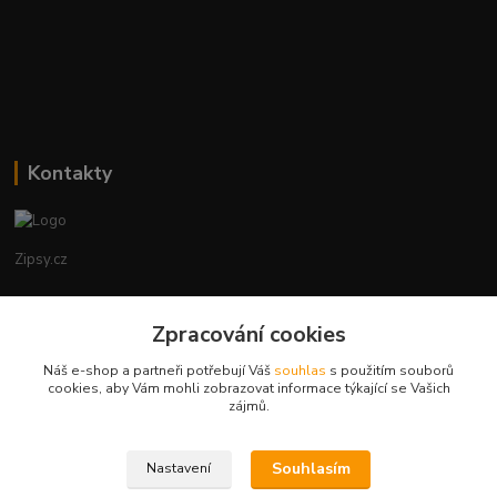
Kontakty
Zipsy.cz
Tomáš Prejza
+420774877333
Zpracování cookies
(Po-Čtv, 8-15 hod.)
Náš e-shop a partneři potřebují Váš
souhlas
s použitím souborů
cookies, aby Vám mohli zobrazovat informace týkající se Vašich
obchod@zipsy.cz
zájmů.
Souhlasím
Nastavení