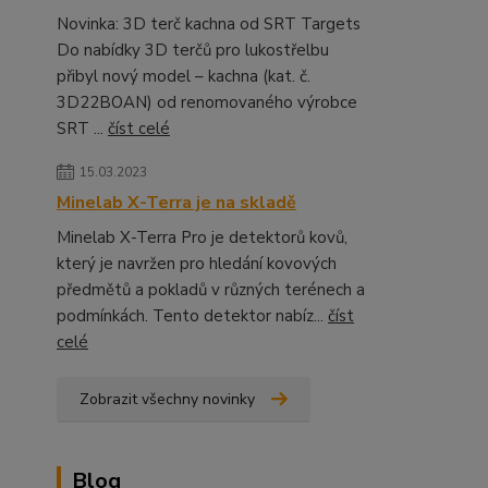
Novinka: 3D terč kachna od SRT Targets
Do nabídky 3D terčů pro lukostřelbu
přibyl nový model – kachna (kat. č.
3D22BOAN) od renomovaného výrobce
SRT ...
číst celé
15.03.2023
Minelab X-Terra je na skladě
Minelab X-Terra Pro je detektorů kovů,
který je navržen pro hledání kovových
předmětů a pokladů v různých terénech a
podmínkách. Tento detektor nabíz...
číst
celé
Zobrazit všechny novinky
Blog