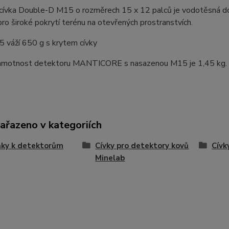
 cívka Double-D M15 o rozměrech 15 x 12 palců je vodotěsná do
 pro široké pokrytí terénu na otevřených prostranstvích.
 váží 650 g s krytem cívky
hmotnost detektoru MANTICORE s nasazenou M15 je 1,45 kg.
zařazeno v kategoriích
ňky k detektorům
Cívky pro detektory kovů
Cívk
Minelab