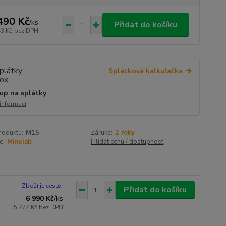
490 Kč
/
ks
Přidat do košíku
43 Kč
bez DPH
Splátková kalkulačka
up na splátky
 informací
roduktu:
M15
Záruka:
2 roky
e:
Minelab
Hlídat cenu / dostupnost
Zboží je cestě
Přidat do košíku
6 990 Kč
/
ks
5 777 Kč
bez DPH