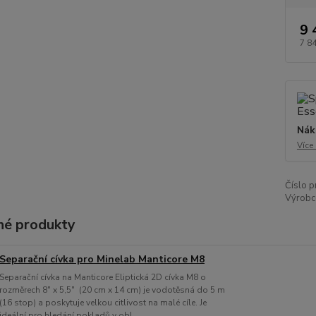
9 
7 8
Nák
Více
Číslo p
Výrobc
é produkty
Separační cívka pro Minelab Manticore M8
Separační cívka na Manticore Eliptická 2D cívka M8 o
rozměrech 8" x 5,5" (20 cm x 14 cm) je vodotěsná do 5 m
(16 stop) a poskytuje velkou citlivost na malé cíle. Je
ideální pro hledání pokladů v obl...