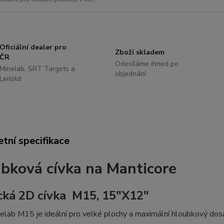
Oficiální dealer pro
Zboží skladem
ČR
Odesíláme ihned po
Minelab, SRT Targets a
objednání
Leitold
tní specifikace
bková cívka na Manticore
ická 2D cívka M15, 15"X12"
elab M15 je ideální pro velké plochy a maximální hloubkový dos