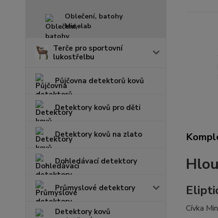
Oblečení, batohy
Minelab
Terče pro sportovní
lukostřelbu
Půjčovna detektorů kovů
Detektory kovů pro děti
Detektory kovů na zlato
Komple
Hlou
Dohledávací detektory
Elipt
Průmyslové detektory
Cívka Min
Detektory kovů