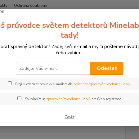
akty
Ochrana soukromí
Nevíte
š průvodce světem detektorů Minelab
Hledat
+420
(Po-Čt
tady!
ybrat správný detektor? Zadej svůj e-mail a my ti pošleme návod
etektory kovů Minelab
Doplňky k detektorům
Cívky pro detektory k
čeho vybírat.
nticore M15
Odeslat
bková cívka na Minelab Mantic
Dopl
Přeji si odebírat novinky e-mailem dle
podmínek zpracování osobních údajů
.
Výkonn
Souhlasím se
zpracováním osobních údajů
pro účely registrace.
terénu
Zavřít
Dos