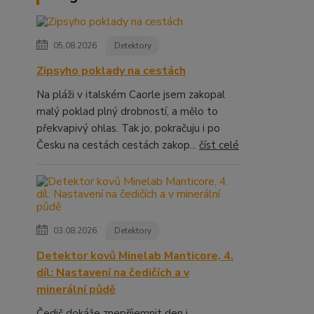
05.08.2026
Detektory
Zipsyho poklady na cestách
Na pláži v italském Caorle jsem zakopal
malý poklad plný drobností, a mělo to
překvapivý ohlas. Tak jo, pokračuju i po
Česku na cestách cestách zakop...
číst celé
03.08.2026
Detektory
Detektor kovů Minelab Manticore, 4.
díl: Nastavení na čedičích a v
minerální půdě
Čedič dokáže znepříjemnit den i