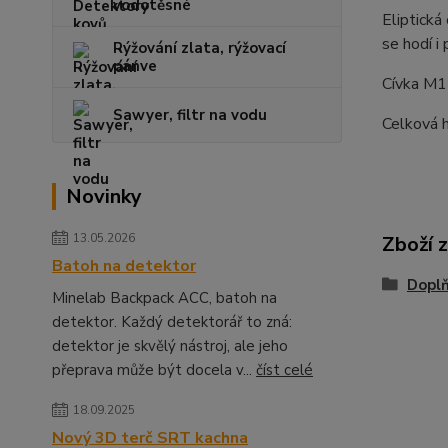
vodotěsné
Eliptická
se hodí i
Rýžování zlata, rýžovací
pánve
Cívka M15
Sawyer, filtr na vodu
Celková 
Novinky
13.05.2026
Zboží 
Batoh na detektor
Dopl
Minelab Backpack ACC, batoh na
detektor. Každý detektorář to zná:
detektor je skvělý nástroj, ale jeho
přeprava může být docela v...
číst celé
18.09.2025
Nový 3D terč SRT kachna