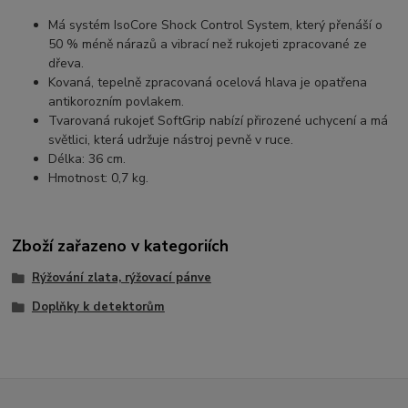
Má systém IsoCore Shock Control System, který přenáší o
50 % méně nárazů a vibrací než rukojeti zpracované ze
dřeva.
Kovaná, tepelně zpracovaná ocelová hlava je opatřena
antikorozním povlakem.
Tvarovaná rukojeť SoftGrip nabízí přirozené uchycení a má
světlici, která udržuje nástroj pevně v ruce.
Délka: 36 cm.
Hmotnost: 0,7 kg.
Zboží zařazeno v kategoriích
Rýžování zlata, rýžovací pánve
Doplňky k detektorům