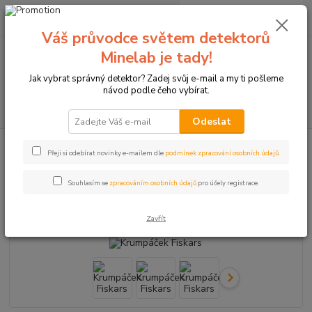
0
ks
+420774877333
za
0 Kč
(Po-Čtv, 8-15 hod.)
Váš průvodce světem detektorů
Minelab je tady!
Menu
Jak vybrat správný detektor? Zadej svůj e-mail a my ti pošleme
návod podle čeho vybírat.
Hledat
Odeslat
Úvod
Detektory kovů Minelab
Doplňky k detektorům
Krumpáček
Přeji si odebírat novinky e-mailem dle
podmínek zpracování osobních údajů
.
Fiskars
Krumpáček Fiskars
Souhlasím se
zpracováním osobních údajů
pro účely registrace.
Novinka
TOP produkt
Zavřít