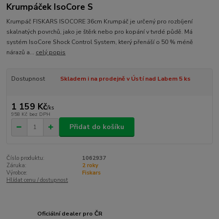
Krumpáček IsoCore S
Krumpáč FISKARS ISOCORE 36cm Krumpáč je určený pro rozbíjení
skalnatých povrchů, jako je štěrk nebo pro kopání v tvrdé půdě. Má
systém IsoCore Shock Control System, který přenáší o 50 % méně
nárazů a...
celý popis
Dostupnost
Skladem i na prodejně v Ústí nad Labem 5 ks
1 159 Kč
/
ks
958 Kč
bez DPH
Přidat do košíku
Číslo produktu:
1062937
Záruka:
2 roky
Výrobce:
Fiskars
Hlídat cenu / dostupnost
Oficiální dealer pro ČR