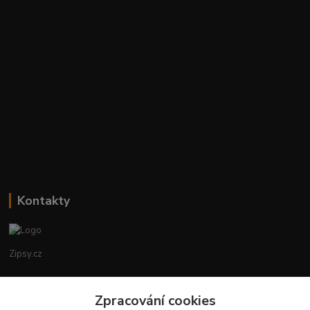
Kontakty
Zipsy.cz
Tomáš Prejza
Zpracování cookies
+420774877333