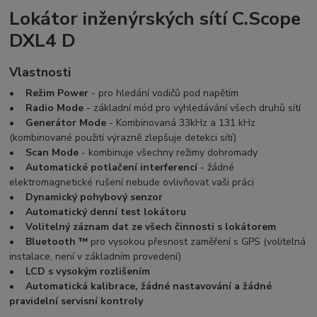
Lokátor inženýrských sítí C.Scope
DXL4 D
Vlastnosti
•
Režim Power
- pro hledání vodičů pod napětím
•
Radio Mode
- základní mód pro vyhledávání všech druhů sítí
•
Generátor Mode
- Kombinovaná 33kHz a 131 kHz
(kombinované použití výrazně zlepšuje detekci sítí)
•
Scan Mode
- kombinuje všechny režimy dohromady
•
Automatické potlačení interferencí
- žádné
elektromagnetické rušení nebude ovlivňovat vaši práci
•
Dynamický pohybový senzor
•
Automatický denní test lokátoru
•
Volitelný záznam dat ze všech činnosti s lokátorem
•
Bluetooth ™
pro vysokou přesnost zaměření s GPS (volitelná
instalace, není v základním provedení)
•
LCD s vysokým rozlišením
•
Automatická kalibrace, žádné nastavování a žádné
pravidelní servisní kontroly