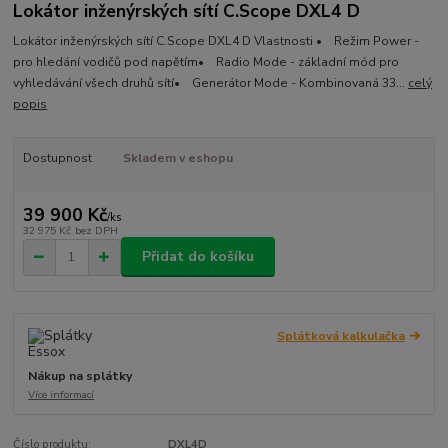
Lokátor inženýrských sítí C.Scope DXL4 D
Lokátor inženýrských sítí C.Scope DXL4 D Vlastnosti • Režim Power -
pro hledání vodičů pod napětím• Radio Mode - základní mód pro
vyhledávání všech druhů sítí• Generátor Mode - Kombinovaná 33...
celý
popis
Dostupnost
Skladem v eshopu
39 900 Kč
/
ks
32 975 Kč
bez DPH
Přidat do košíku
Splátková kalkulačka
Nákup na splátky
Více informací
Číslo produktu:
DXL4D