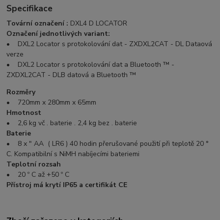
Specifikace
Tovární označení :
DXL4 D LOCATOR
Označení jednotlivých variant:
• DXL2 Locator s protokolování dat - ZXDXL2CAT - DL Dataová
verze
• DXL2 Locator s protokolování dat a Bluetooth ™ -
ZXDXL2CAT - DLB datová a Bluetooth ™
Rozměry
• 720mm x 280mm x 65mm
Hmotnost
• 2,6 kg vč . baterie . 2,4 kg bez . baterie
Baterie
• 8 x " AA ( LR6 ) 40 hodin přerušované použití při teplotě 20 °
C. Kompatibilní s NiMH nabíjecími bateriemi
Teplotní rozsah
• 20 º C až +50 º C
Přístroj má krytí IP65 a certifikát CE