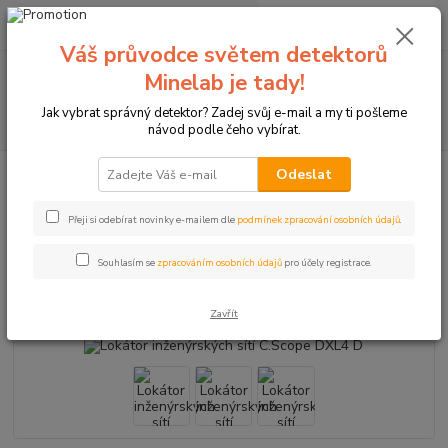
0
ks
+420774877333
za
0 Kč
(Po-Čtv, 8-15 hod.)
Váš průvodce světem detektorů
Menu
Minelab je tady!
Jak vybrat správný detektor? Zadej svůj e-mail a my ti pošleme
Hledat
návod podle čeho vybírat.
Odeslat
Úvod
Průmyslové detektory
Lokátory inženýrských sítí
Lokátor
inženýrských sítí C.Scope DXL4 D
Přeji si odebírat novinky e-mailem dle
podmínek zpracování osobních údajů
.
Lokátor inženýrských sítí C.Scope
DXL4 D
Souhlasím se
zpracováním osobních údajů
pro účely registrace.
Novinka
Zavřít