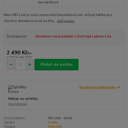
Mars MD Link je nový universální bezdrátový set, určený takřka pro
všechny detektory kovů na trhu.
celý popis
Dostupnost
Skladem i na prodejně v Ústí nad Labem 1 ks
2 490 Kč
/
ks
2 058 Kč
bez DPH
Přidat do košíku
Splátková kalkulačka
Nákup na splátky
Více informací
Číslo produktu:
MD Link - černá
Záruka:
2 roky
Výrobce:
Mars MD