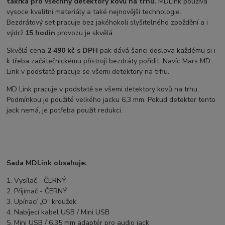
takřka pro všechny detektory kovů na trhu.
MDLink používá
vysoce kvalitní materiály a také nejnovější technologie.
Bezdrátový set pracuje bez jakéhokoli slyšitelného zpoždění a i
výdrž
15 hodin
provozu je skvělá.
Skvělá cena
2 490 kč s DPH
pak dává šanci doslova každému si i
k třeba začátečnickému přístroji bezdráty pořídit. Navíc Mars MD
Link v podstatě pracuje se všemi detektory na trhu.
MD Link pracuje v podstatě se všemi detektory kovů na trhu.
Podmínkou je použité velkého jacku 6,3 mm. Pokud detektor tento
jack nemá, je potřeba použít redukci.
Sada MDLink obsahuje:
1. Vysílač - ČERNÝ
2. Přijímač - ČERNÝ
3. Upínací „O“ kroužek
4. Nabíjecí kabel USB / Mini USB
5. Mini USB / 6,35 mm adaptér pro audio jack