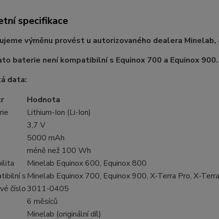
tní specifikace
jeme výměnu provést u autorizovaného dealera Minelab, a
ato baterie není kompatibilní s Equinox 700 a Equinox 900.
á data:
r
Hodnota
rie
Lithium-Ion (Li-Ion)
3,7 V
5000 mAh
méně než 100 Wh
ilita
Minelab Equinox 600, Equinox 800
ibilní s
Minelab Equinox 700, Equinox 900, X-Terra Pro, X-Terra
vé číslo
3011-0405
6 měsíců
Minelab (originální díl)