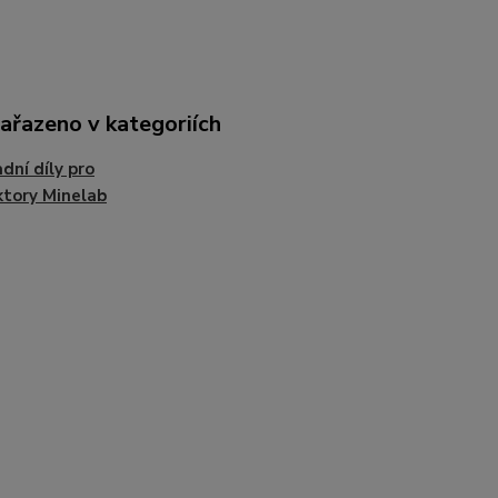
zařazeno v kategoriích
dní díly pro
tory Minelab