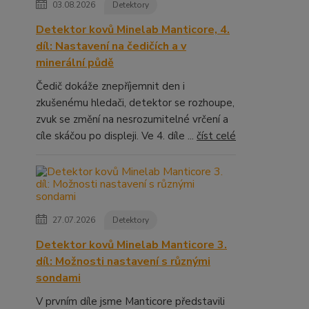
03.08.2026
Detektory
Detektor kovů Minelab Manticore, 4.
díl: Nastavení na čedičích a v
minerální půdě
Čedič dokáže znepříjemnit den i
zkušenému hledači, detektor se rozhoupe,
zvuk se změní na nesrozumitelné vrčení a
cíle skáčou po displeji. Ve 4. díle ...
číst celé
27.07.2026
Detektory
Detektor kovů Minelab Manticore 3.
díl: Možnosti nastavení s různými
sondami
V prvním díle jsme Manticore představili