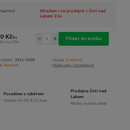
tupnost
Skladem i na prodejně v Ústí nad
Labem 2 ks
0 Kč
/
ks
Přidat do košíku
 Kč
bez DPH
roduktu:
3011-0405
Záruka:
6 měsíců
e:
Minelab
Hlídat cenu / dostupnost
Prodejna Ústí nad
Poradíme s výběrem
Labem
Volejte Po-Pá 8-15 hod.
Možný osobní odběr