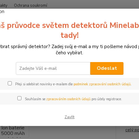
akty
Ochrana soukromí
Nevíte
š průvodce světem detektorů Minelab
Hledat
+420
(Po-Čt
tady!
ybrat správný detektor? Zadej svůj e-mail a my ti pošleme návod
etektory kovů Minelab
Doplňky k detektorům
Náhradní díly pro dete
čeho vybírat.
0 a 800
Odeslat
lab Li-Ion baterie 5000 mAh pr
Přeji si odebírat novinky e-mailem dle
podmínek zpracování osobních údajů
.
Equi
Souhlasím se
zpracováním osobních údajů
pro účely registrace.
Origin
a Equi
Zavřít
den v 
celý p