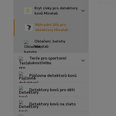
Kryt cívky pro detektory
kovů Minelab
Náhradní díly pro
detektory Minelab
Oblečení, batohy
Minelab
Terče pro sportovní
lukostřelbu
Půjčovna detektorů kovů
Detektory kovů pro děti
Detektory kovů na zlato