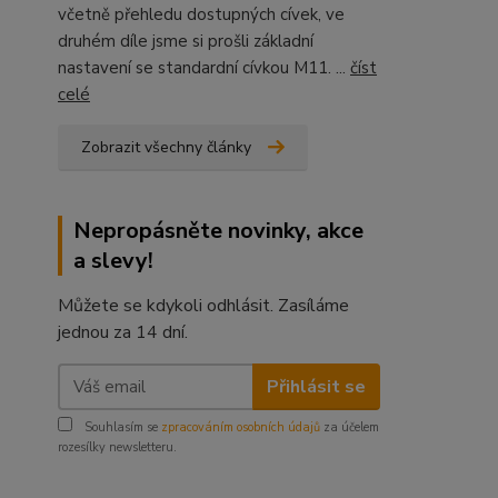
včetně přehledu dostupných cívek, ve
druhém díle jsme si prošli základní
nastavení se standardní cívkou M11. ...
číst
celé
Zobrazit všechny články
Nepropásněte novinky, akce
a slevy!
Můžete se kdykoli odhlásit. Zasíláme
jednou za 14 dní.
Přihlásit se
Souhlasím se
zpracováním osobních údajů
za účelem
rozesílky newsletteru.