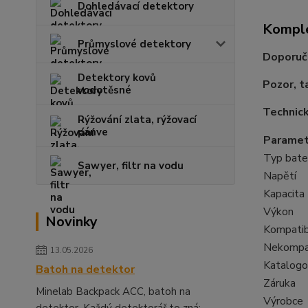
Dohledávací detektory
Komple
Průmyslové detektory
Doporuču
Detektory kovů
Pozor, t
vodotěsné
Technick
Rýžování zlata, rýžovací
pánve
Paramet
Typ bate
Sawyer, filtr na vodu
Napětí
Kapacita
Výkon
Novinky
Kompatib
Nekompat
13.05.2026
Katalogo
Batoh na detektor
Záruka
Minelab Backpack ACC, batoh na
Výrobce