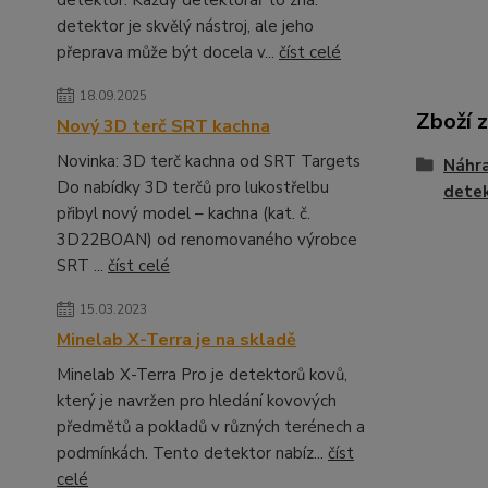
detektor. Každý detektorář to zná:
detektor je skvělý nástroj, ale jeho
přeprava může být docela v...
číst celé
18.09.2025
Zboží 
Nový 3D terč SRT kachna
Novinka: 3D terč kachna od SRT Targets
Náhra
Do nabídky 3D terčů pro lukostřelbu
detek
přibyl nový model – kachna (kat. č.
3D22BOAN) od renomovaného výrobce
SRT ...
číst celé
15.03.2023
Minelab X-Terra je na skladě
Minelab X-Terra Pro je detektorů kovů,
který je navržen pro hledání kovových
předmětů a pokladů v různých terénech a
podmínkách. Tento detektor nabíz...
číst
celé