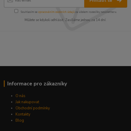
Přihlásit se
Souhlasím se
zpracováním osobních údajů
za účelem rozesílky newsletteru.
Můžete se kdykoli odhlásit. Zasíláme jednou za 14 dní.
Informace pro zákazníky
O nás
Jak nakupovat
Obchodní podmínky
Kontakty
Blog