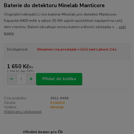
Baterie do detektoru Minelab Manticore
Originální náhradní Li-Ion baterie Minelab pro detektor Manticore.
Kapacita 6400 mAh a výkon 25 Wh zajistí spolehlivé napájení na celý
den v terénu. Balení obsahuje novou baterii a těsnicí záslepku s ...
celý
popis
Dostupnost
Skladem i na prodejně v Ústí nad Labem 2 ks
1 650 Kč
/
ks
1 364 Kč
bez DPH
Přidat do košíku
Číslo produktu:
3011-0486
Záruka:
6 měsíců
Výrobce:
Minelab
Hlídat cenu / dostupnost
Oficiální dealer pro ČR