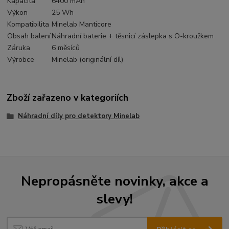
Kapacita
6400 mAh
Výkon
25 Wh
Kompatibilita
Minelab Manticore
Obsah balení
Náhradní baterie + těsnicí záslepka s O-kroužkem
Záruka
6 měsíců
Výrobce
Minelab (originální díl)
Zboží zařazeno v kategoriích
Náhradní díly pro detektory Minelab
Nepropásněte novinky, akce a
slevy!