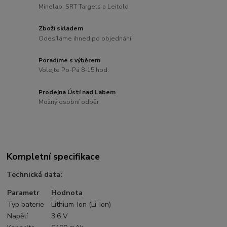
Minelab, SRT Targets a Leitold
Zboží skladem
Odesíláme ihned po objednání
Poradíme s výběrem
Volejte Po-Pá 8-15 hod.
Prodejna Ústí nad Labem
Možný osobní odběr
Kompletní specifikace
Technická data:
Parametr
Hodnota
Typ baterie
Lithium-Ion (Li-Ion)
Napětí
3,6 V