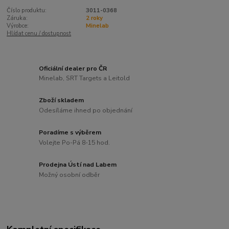
Číslo produktu:
3011-0368
Záruka:
2 roky
Výrobce:
Minelab
Hlídat cenu / dostupnost
Oficiální dealer pro ČR
Minelab, SRT Targets a Leitold
Zboží skladem
Odesíláme ihned po objednání
Poradíme s výběrem
Volejte Po-Pá 8-15 hod.
Prodejna Ústí nad Labem
Možný osobní odběr