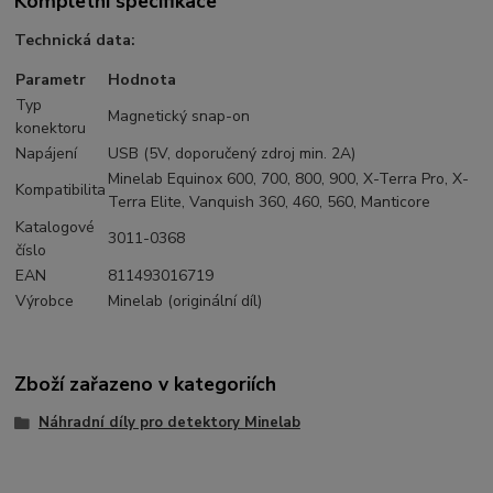
Kompletní specifikace
Technická data:
Parametr
Hodnota
Typ
Magnetický snap-on
konektoru
Napájení
USB (5V, doporučený zdroj min. 2A)
Minelab Equinox 600, 700, 800, 900, X-Terra Pro, X-
Kompatibilita
Terra Elite, Vanquish 360, 460, 560, Manticore
Katalogové
3011-0368
číslo
EAN
811493016719
Výrobce
Minelab (originální díl)
Zboží zařazeno v kategoriích
Náhradní díly pro detektory Minelab