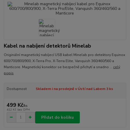
Kabel na nabíjení detektorů Minelab
Originální magnetický nabíjecí USB kabel Minelab pro detektory Equinox
600/700/800/900, X-Terra Pro, X-Terra Elite, Vanquish 360/460/560 a
Manticore. Magnetický konektor se bezpečně přichytí a snadno ...
celý
popis
Dostupnost
Skladem i na prodejně v Ústí nad Labem 3 ks
499 Kč
/
ks
412 Kč
bez DPH
Přidat do košíku