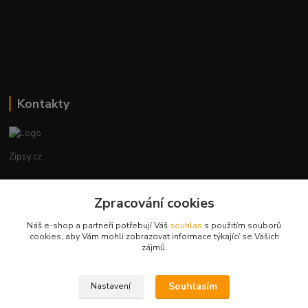
Kontakty
Zipsy.cz
Tomáš Prejza
Zpracování cookies
+420774877333
(Po-Čtv, 8-15 hod.)
Náš e-shop a partneři potřebují Váš
souhlas
s použitím souborů
cookies, aby Vám mohli zobrazovat informace týkající se Vašich
obchod@zipsy.cz
zájmů.
Souhlasím
Nastavení