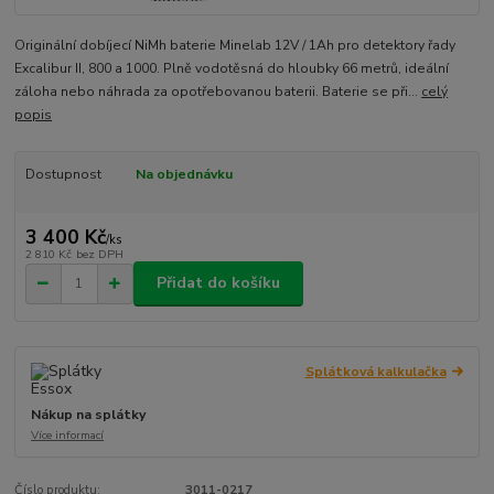
Originální dobíjecí NiMh baterie Minelab 12V / 1Ah pro detektory řady
Excalibur II, 800 a 1000. Plně vodotěsná do hloubky 66 metrů, ideální
záloha nebo náhrada za opotřebovanou baterii. Baterie se při...
celý
popis
Dostupnost
Na objednávku
3 400 Kč
/
ks
2 810 Kč
bez DPH
Přidat do košíku
Splátková kalkulačka
Nákup na splátky
Více informací
Číslo produktu:
3011-0217