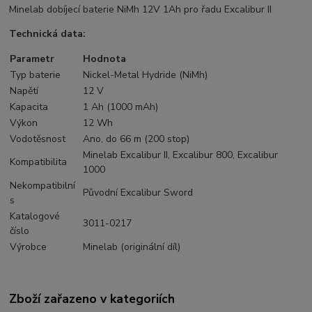
Minelab dobíjecí baterie NiMh 12V 1Ah pro řadu Excalibur II
Technická data:
Parametr
Hodnota
Typ baterie
Nickel-Metal Hydride (NiMh)
Napětí
12 V
Kapacita
1 Ah (1000 mAh)
Výkon
12 Wh
Vodotěsnost
Ano, do 66 m (200 stop)
Minelab Excalibur II, Excalibur 800, Excalibur
Kompatibilita
1000
Nekompatibilní
Původní Excalibur Sword
s
Katalogové
3011-0217
číslo
Výrobce
Minelab (originální díl)
Zboží zařazeno v kategoriích