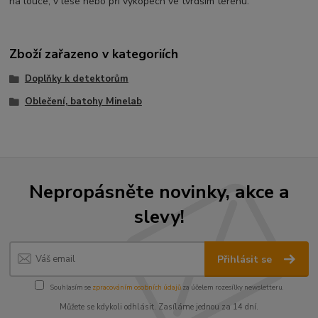
na louce, v lese nebo při výkopech ve tvrdším terénu.
Zboží zařazeno v kategoriích
Doplňky k detektorům
Oblečení, batohy Minelab
Nepropásněte novinky, akce a
slevy!
Přihlásit se
Souhlasím se
zpracováním osobních údajů
za účelem rozesílky newsletteru.
Můžete se kdykoli odhlásit. Zasíláme jednou za 14 dní.