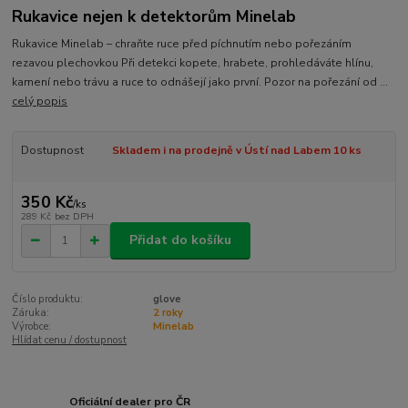
Rukavice nejen k detektorům Minelab
Rukavice Minelab – chraňte ruce před píchnutím nebo pořezáním
rezavou plechovkou Při detekci kopete, hrabete, prohledáváte hlínu,
kamení nebo trávu a ruce to odnášejí jako první. Pozor na pořezání od ...
celý popis
Dostupnost
Skladem i na prodejně v Ústí nad Labem 10 ks
350 Kč
/
ks
289 Kč
bez DPH
Přidat do košíku
Číslo produktu:
glove
Záruka:
2 roky
Výrobce:
Minelab
Hlídat cenu / dostupnost
Oficiální dealer pro ČR