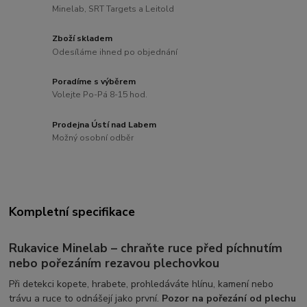
Minelab, SRT Targets a Leitold
Zboží skladem
Odesíláme ihned po objednání
Poradíme s výběrem
Volejte Po-Pá 8-15 hod.
Prodejna Ústí nad Labem
Možný osobní odběr
Kompletní specifikace
Rukavice Minelab – chraňte ruce před píchnutím
nebo pořezáním rezavou plechovkou
Při detekci kopete, hrabete, prohledáváte hlínu, kamení nebo
trávu a ruce to odnášejí jako první.
Pozor na pořezání od plechu