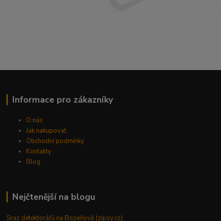
Informace pro zákazníky
O nás
Jak nakupovat
Obchodní podmínky
Kontakty
Blog
Nejčtenější na blogu
Sraz detektorářů na Bozeňově (zipsy.cz)