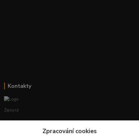
Kontakty
Zipsy.cz
Tomáš Prejza
+420774877333
Zpracování cookies
(Po-Čtv, 8-15 hod.)