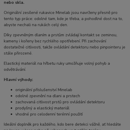
nebo skla.
Originální zesílené rukavice Minelab jsou navrženy přesně pro
tento typ práce: odolné tam, kde je třeba, a pohodlné dost na to,
abyste nechali na rukách celý den.
Díky zpevněným dlaním a prstům zvládají kontakt se zeminou,
kameny i kořeny bez rychlého opotřebení. Při zachování
dostatečné citlivosti, takže ovládání detektoru nebo pinpointeru je
stále přirozené.
Elastický materiál na hřbetu ruky umožňuje volný pohyb a
odvětrávání.
Hlavní výhody:
originální příslušenství Minelab
odolné zpevnění na dlani a prstech
zachovaná citlivost prstů pro ovládání detektoru
prodyšný a elastický materiál
vhodné pro celodenní terénní použití
Ideální doplněk pro každého, kdo bere detekci vážně, ať hledáte