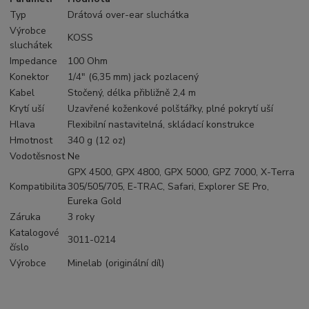
Typ
Drátová over-ear sluchátka
Výrobce
KOSS
sluchátek
Impedance
100 Ohm
Konektor
1/4" (6,35 mm) jack pozlacený
Kabel
Stočený, délka přibližně 2,4 m
Krytí uší
Uzavřené koženkové polštářky, plné pokrytí uší
Hlava
Flexibilní nastavitelná, skládací konstrukce
Hmotnost
340 g (12 oz)
Vodotěsnost
Ne
GPX 4500, GPX 4800, GPX 5000, GPZ 7000, X-Terra
Kompatibilita
305/505/705, E-TRAC, Safari, Explorer SE Pro,
Eureka Gold
Záruka
3 roky
Katalogové
3011-0214
číslo
Výrobce
Minelab (originální díl)