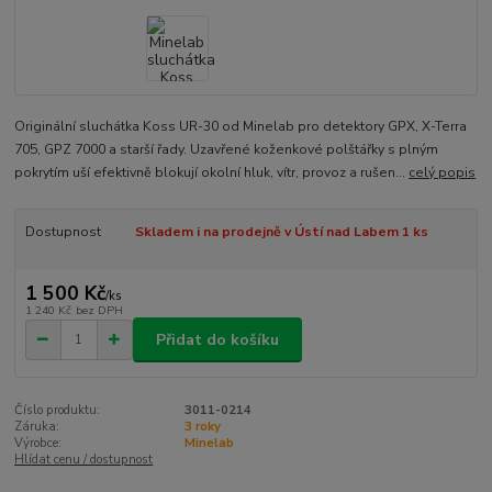
Originální sluchátka Koss UR-30 od Minelab pro detektory GPX, X-Terra
705, GPZ 7000 a starší řady. Uzavřené koženkové polštářky s plným
pokrytím uší efektivně blokují okolní hluk, vítr, provoz a rušen...
celý popis
Dostupnost
Skladem i na prodejně v Ústí nad Labem 1 ks
1 500 Kč
/
ks
1 240 Kč
bez DPH
Přidat do košíku
Číslo produktu:
3011-0214
Záruka:
3 roky
Výrobce:
Minelab
Hlídat cenu / dostupnost