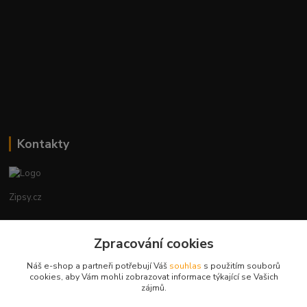
Kontakty
Zipsy.cz
Tomáš Prejza
+420774877333
Zpracování cookies
(Po-Čtv, 8-15 hod.)
Náš e-shop a partneři potřebují Váš
souhlas
s použitím souborů
cookies, aby Vám mohli zobrazovat informace týkající se Vašich
obchod@zipsy.cz
zájmů.