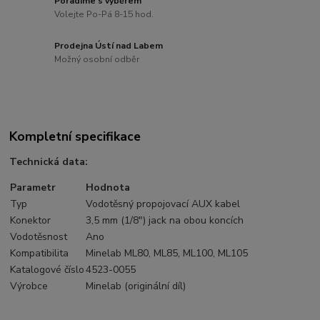
Poradíme s výběrem
Volejte Po-Pá 8-15 hod.
Prodejna Ústí nad Labem
Možný osobní odběr
Kompletní specifikace
Technická data:
Parametr
Hodnota
Typ
Vodotěsný propojovací AUX kabel
Konektor
3,5 mm (1/8") jack na obou koncích
Vodotěsnost
Ano
Kompatibilita
Minelab ML80, ML85, ML100, ML105
Katalogové číslo
4523-0055
Výrobce
Minelab (originální díl)