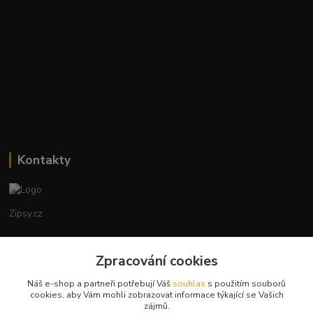
Kontakty
Zipsy.cz
Tomáš Prejza
Zpracování cookies
+420774877333
(Po-Čtv, 8-15 hod.)
Náš e-shop a partneři potřebují Váš
souhlas
s použitím souborů
cookies, aby Vám mohli zobrazovat informace týkající se Vašich
obchod@zipsy.cz
zájmů.