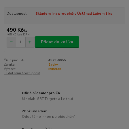
Dostupnost
Skladem i na prodejně v Ústí nad Labem 1 ks
490 Kč
/
ks
405 Kč
bez DPH
Přidat do košíku
Číslo produktu:
4523-0055
Záruka:
2 roky
Výrobce:
Minelab
Hlídat cenu / dostupnost
Oficiální dealer pro ČR
Minelab, SRT Targets a Leitold
Zboží skladem
Odesíláme ihned po objednání