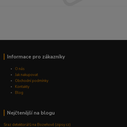
Informace pro zákazníky
O nás
Jak nakupovat
Obchodní podmínky
Kontakty
Blog
Nejčtenější na blogu
Sraz detektorářů na Bozeňově (zipsy.cz)