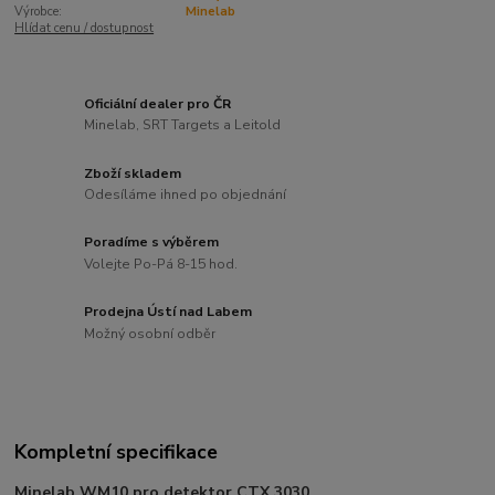
Výrobce:
Minelab
Hlídat cenu / dostupnost
Oficiální dealer pro ČR
Minelab, SRT Targets a Leitold
Zboží skladem
Odesíláme ihned po objednání
Poradíme s výběrem
Volejte Po-Pá 8-15 hod.
Prodejna Ústí nad Labem
Možný osobní odběr
Kompletní specifikace
Minelab WM10 pro detektor CTX 3030.