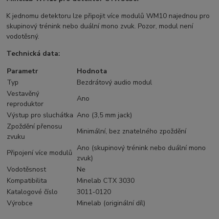
K jednomu detektoru lze připojit více modulů WM10 najednou pro
skupinový trénink nebo duální mono zvuk. Pozor, modul není
vodotěsný.
Technická data:
Parametr
Hodnota
Typ
Bezdrátový audio modul
Vestavěný
Ano
reproduktor
Výstup pro sluchátka
Ano (3,5 mm jack)
Zpoždění přenosu
Minimální, bez znatelného zpoždění
zvuku
Ano (skupinový trénink nebo duální mono
Připojení více modulů
zvuk)
Vodotěsnost
Ne
Kompatibilita
Minelab CTX 3030
Katalogové číslo
3011-0120
Výrobce
Minelab (originální díl)