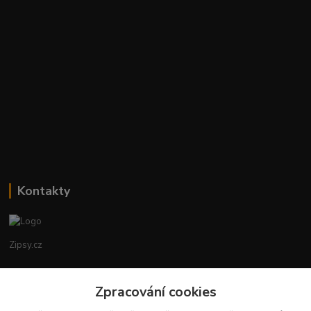
Kontakty
Zipsy.cz
Tomáš Prejza
+420774877333
Zpracování cookies
(Po-Čtv, 8-15 hod.)