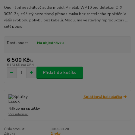
Originální bezdrátový audio modul Minelab WM10 pro detektor CTX
3030. Zajistí čistý bezdrátový přenos zvuku bez znatelného zpoždění a
větší svobodu pohybu bez kabelů. Modul má vestavěný reproduktor i ...
celý popis
Dostupnost
Na objednávku
6 500 Kč
/
ks
5 372 Kč
bez DPH
Přidat do košíku
Splátková kalkulačka
Nákup na splátky
Více informací
Číslo produktu:
3011-0120
Záruka:
2 roky