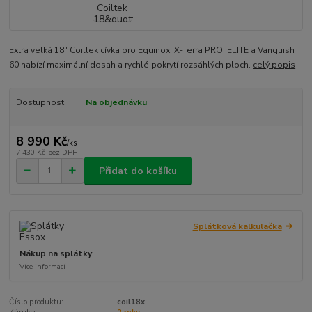
Extra velká 18" Coiltek cívka pro Equinox, X-Terra PRO, ELITE a Vanquish
60 nabízí maximální dosah a rychlé pokrytí rozsáhlých ploch.
celý popis
Dostupnost
Na objednávku
8 990 Kč
/
ks
7 430 Kč
bez DPH
Přidat do košíku
Splátková kalkulačka
Nákup na splátky
Více informací
Číslo produktu:
coil18x