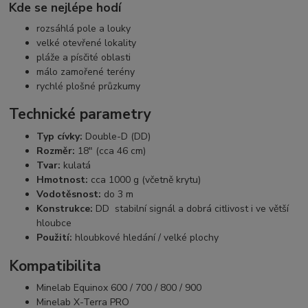
Kde se nejlépe hodí
rozsáhlá pole a louky
velké otevřené lokality
pláže a písčité oblasti
málo zamořené terény
rychlé plošné průzkumy
Technické parametry
Typ cívky:
Double-D (DD)
Rozměr:
18" (cca 46 cm)
Tvar:
kulatá
Hmotnost:
cca 1000 g (včetně krytu)
Vodotěsnost:
do 3 m
Konstrukce:
DD stabilní signál a dobrá citlivost i ve větší
hloubce
Použití:
hloubkové hledání / velké plochy
Kompatibilita
Minelab Equinox 600 / 700 / 800 / 900
Minelab X-Terra PRO