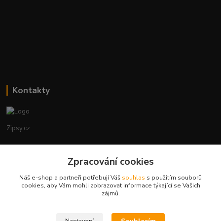
Kontakty
Zipsy.cz
Tomáš Prejza
Zpracování cookies
+420774877333
(Po-Čtv, 8-15 hod.)
Náš e-shop a partneři potřebují Váš
souhlas
s použitím souborů
cookies, aby Vám mohli zobrazovat informace týkající se Vašich
obchod@zipsy.cz
zájmů.