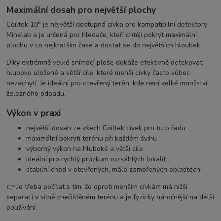
Maximální dosah pro největší plochy
Coiltek 18" je největší dostupná cívka pro kompatibilní detektory
Minelab a je určená pro hledače, kteří chtějí pokrýt maximální
plochu v co nejkratším čase a dostat se do největších hloubek.
Díky extrémně velké snímací ploše dokáže efektivně detekovat
hluboko uložené a větší cíle, které menší cívky často vůbec
nezachytí. Je ideální pro otevřený terén, kde není velké množství
železného odpadu.
Výkon v praxi
největší dosah ze všech Coiltek cívek pro tuto řadu
maximální pokrytí terénu při každém švihu
výborný výkon na hluboké a větší cíle
ideální pro rychlý průzkum rozsáhlých lokalit
stabilní chod v otevřených, málo zamořených oblastech
👉 Je třeba počítat s tím, že oproti menším cívkám má nižší
separaci v silně znečištěném terénu a je fyzicky náročnější na delší
používání.