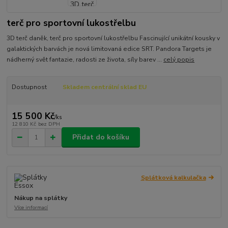
terč pro sportovní lukostřelbu
3D terč daněk, terč pro sportovní lukostřelbu Fascinující unikátní kousky v
galaktických barvách je nová limitovaná edice SRT. Pandora Targets je
nádherný svět fantazie, radosti ze života, síly barev ...
celý popis
Dostupnost
Skladem centrální sklad EU
15 500 Kč
/
ks
12 810 Kč
bez DPH
Přidat do košíku
Splátková kalkulačka
Nákup na splátky
Více informací