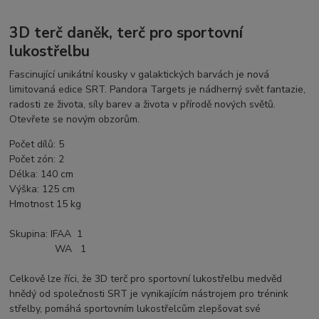
3D terč daněk, terč pro sportovní
lukostřelbu
Fascinující unikátní kousky v galaktických barvách je nová
limitovaná edice SRT. Pandora Targets je nádherný svět fantazie,
radosti ze života, síly barev a života v přírodě nových světů.
Otevřete se novým obzorům.
Počet dílů
:
5
Počet zón
:
2
Délka
:
140
cm
Výška:
125 cm
Hmotnost 15 kg
Skupina:
IFAA 1
WA 1
Celkově lze říci, že 3D terč pro sportovní lukostřelbu medvěd
hnědý od společnosti SRT je vynikajícím nástrojem pro trénink
střelby, pomáhá sportovním lukostřelcům zlepšovat své