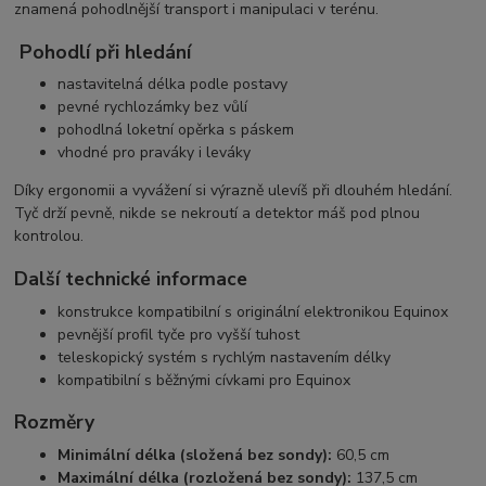
znamená pohodlnější transport i manipulaci v terénu.
Pohodlí při hledání
nastavitelná délka podle postavy
pevné rychlozámky bez vůlí
pohodlná loketní opěrka s páskem
vhodné pro praváky i leváky
Díky ergonomii a vyvážení si výrazně ulevíš při dlouhém hledání.
Tyč drží pevně, nikde se nekroutí a detektor máš pod plnou
kontrolou.
Další technické informace
konstrukce kompatibilní s originální elektronikou Equinox
pevnější profil tyče pro vyšší tuhost
teleskopický systém s rychlým nastavením délky
kompatibilní s běžnými cívkami pro Equinox
Rozměry
Minimální délka (složená bez sondy):
60,5 cm
Maximální délka (rozložená bez sondy):
137,5 cm