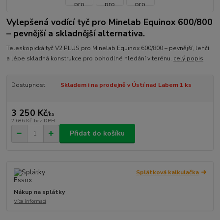
Vylepšená vodící tyč pro Minelab Equinox 600/800
– pevnější a skladnější alternativa.
Teleskopická tyč V2 PLUS pro Minelab Equinox 600/800 – pevnější, lehčí
a lépe skladná konstrukce pro pohodlné hledání v terénu.
celý popis
Dostupnost
Skladem i na prodejně v Ústí nad Labem 1 ks
3 250 Kč
/
ks
2 686 Kč
bez DPH
Přidat do košíku
Splátková kalkulačka
Nákup na splátky
Více informací