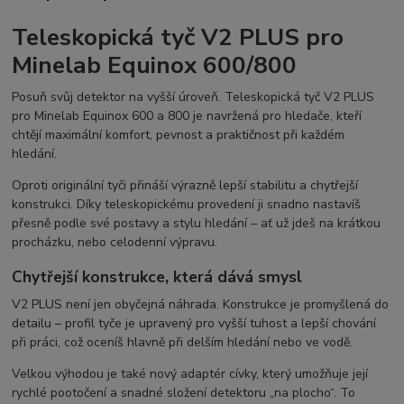
Teleskopická tyč V2 PLUS pro
Minelab Equinox 600/800
Posuň svůj detektor na vyšší úroveň. Teleskopická tyč V2 PLUS
pro
Minelab
Equinox 600 a 800 je navržená pro hledače, kteří
chtějí maximální komfort, pevnost a praktičnost při každém
hledání.
Oproti originální tyči přináší výrazně lepší stabilitu a chytřejší
konstrukci. Díky teleskopickému provedení ji snadno nastavíš
přesně podle své postavy a stylu hledání – ať už jdeš na krátkou
procházku, nebo celodenní výpravu.
Chytřejší konstrukce, která dává smysl
V2 PLUS není jen obyčejná náhrada. Konstrukce je promyšlená do
detailu – profil tyče je upravený pro vyšší tuhost a lepší chování
při práci, což oceníš hlavně při delším hledání nebo ve vodě.
Velkou výhodou je také nový adaptér cívky, který umožňuje její
rychlé pootočení a snadné složení detektoru „na plocho“. To