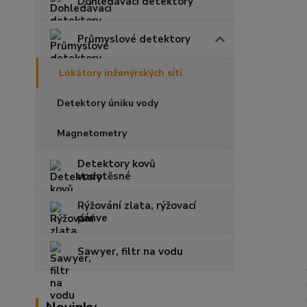
Dohledávací detektory
Průmyslové detektory
Lokátory inženýrských sítí
Detektory úniku vody
Magnetometry
Detektory kovů
vodotěsné
Rýžování zlata, rýžovací
pánve
Sawyer, filtr na vodu