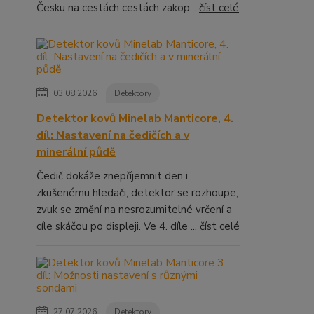
Česku na cestách cestách zakop...
číst celé
03.08.2026
Detektory
Detektor kovů Minelab Manticore, 4.
díl: Nastavení na čedičích a v
minerální půdě
Čedič dokáže znepříjemnit den i
zkušenému hledači, detektor se rozhoupe,
zvuk se změní na nesrozumitelné vrčení a
cíle skáčou po displeji. Ve 4. díle ...
číst celé
27.07.2026
Detektory