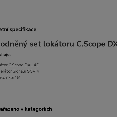
tní specifikace
odněný set lokátoru C.Scope D
ahuje:
átor C.Scope DXL 4D
erátor Signálu SGV 4
ukční kleště
zařazeno v kategoriích