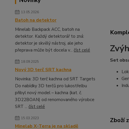
Novinky
13.05.2026
Batoh na detektor
Minelab Backpack ACC, batoh na
Komple
detektor. Každý detektorář to zná:
detektor je skvělý nástroj, ale jeho
Zvýh
přeprava může být docela v...
číst celé
Set obs
18.09.2025
Nový 3D terč SRT kachna
Lok
Gen
Novinka: 3D terč kachna od SRT Targets
Ind
Do nabídky 3D terčů pro lukostřelbu
přibyl nový model – kachna (kat. č.
3D22BOAN) od renomovaného výrobce
SRT ...
číst celé
15.03.2023
Zboží 
Minelab X-Terra je na skladě