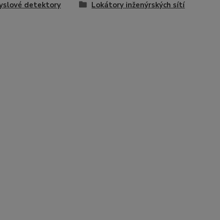
yslové detektory
Lokátory inženýrských sítí