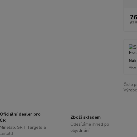
76
63 
Nák
Více
Číslo p
Výrobc
Oficiální dealer pro
Zboží skladem
ČR
Odesíláme ihned po
Minelab, SRT Targets a
objednání
Leitold