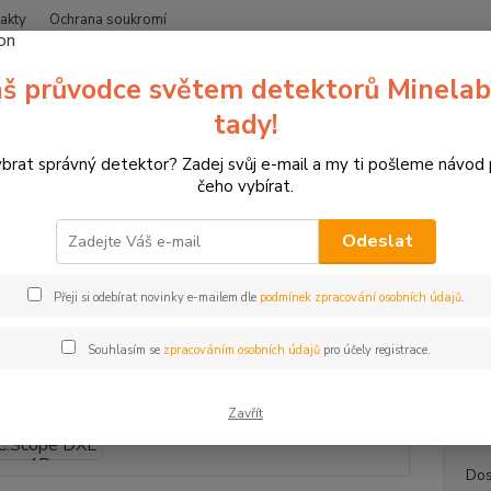
akty
Ochrana soukromí
Nevíte
š průvodce světem detektorů Minelab
Hledat
+420
(Po-Čt
tady!
ybrat správný detektor? Zadej svůj e-mail a my ti pošleme návod
růmyslové detektory
Lokátory inženýrských sítí
Zvýhodněný set lok
čeho vybírat.
odněný set lokátoru C.Scope D
Odeslat
Zvýh
Přeji si odebírat novinky e-mailem dle
podmínek zpracování osobních údajů
.
gene
Zvýhod
Souhlasím se
zpracováním osobních údajů
pro účely registrace.
obsahu
Indukč
Zavřít
Dos