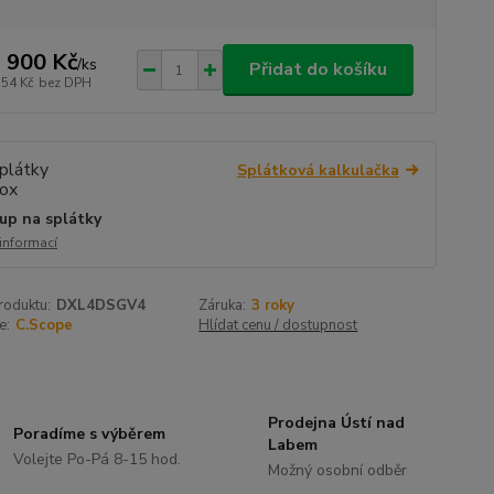
 900 Kč
/
ks
Přidat do košíku
554 Kč
bez DPH
Splátková kalkulačka
up na splátky
 informací
roduktu:
DXL4DSGV4
Záruka:
3 roky
e:
C.Scope
Hlídat cenu / dostupnost
Prodejna Ústí nad
Poradíme s výběrem
Labem
Volejte Po-Pá 8-15 hod.
Možný osobní odběr