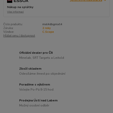
Nákup na splátky
Více informací
Číslo produktu:
mxl4dbgmxt4
Záruka:
2 roky
Výrobce:
C.Scope
Hlídat cenu / dostupnost
Oficiální dealer pro ČR
Minelab, SRT Targets a Leitold
Zboží skladem
Odesíláme ihned po objednání
Poradíme s výběrem
Volejte Po-Pá 8-15 hod.
Prodejna Ústí nad Labem
Možný osobní odběr