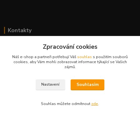
Kontakty
Zpracování cookies
Zipsy.cz
Náš e-shop a partneři potřebují Váš
souhlas
s použitím souborů
cookies, aby Vám mohli zobrazovat informace týkající se Vašich
zájmů.
Tomáš Prejza
+420774877333
(Po-Čtv, 8-15 hod.)
Souhlasím
Nastavení
obchod@zipsy.cz
Souhlas můžete odmítnout
zde
.
Vytvořeno na
Eshop-rychle.cz