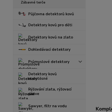
Zábavné terče
Půjčovna detektorů kovů
Detektory kovů pro děti
Detektory kovů na zlato
Dohledávací detektory
Průmyslové detektory
Detektory kovů
vodotěsné
Rýžování zlata, rýžovací
pánve
Sawyer, filtr na vodu
Komple