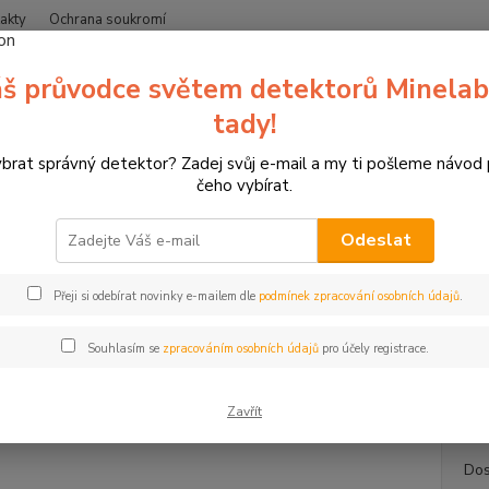
akty
Ochrana soukromí
Nevíte
š průvodce světem detektorů Minelab
Hledat
+420
(Po-Čt
tady!
ybrat správný detektor? Zadej svůj e-mail a my ti pošleme návod
erče pro sportovní lukostřelbu
Terče Yate
2D terč, terčovnice pras
čeho vybírat.
erč, terčovnice prase LDX 14 cm
Odeslat
2D b
Přeji si odebírat novinky e-mailem dle
podmínek zpracování osobních údajů
.
Pro výr
materi
Souhlasím se
zpracováním osobních údajů
pro účely registrace.
výrazn
nejen s
Zavřít
Dos