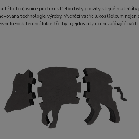
u této terčovnice pro lukostřelbu byly použity stejné materiály
novovaná technologie výroby. Vychází vstříc lukostřelcům nejen sk
ivní trénink terénní lukostřelby a její kvality ocení začínající i vrc