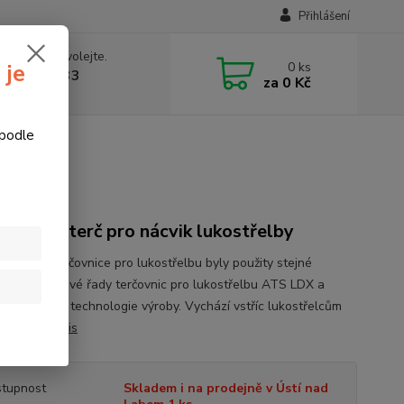
Přihlášení
 si rady? Zavolejte.
0
ks
 je
774877333
za
0 Kč
v, 8-15 hod.)
 podle
e LDX 14 cm
achyně, terč pro nácvik lukostřelby
obu této terčovnice pro lukostřelbu byly použity stejné
ály jako u nové řady terčovnic pro lukostřelbu ATS LDX a
ě inovovaná technologie výroby. Vychází vstříc lukostřelcům
k...
celý popis
tupnost
Skladem i na prodejně v Ústí nad