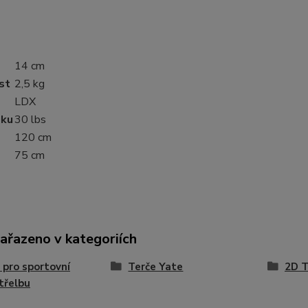
14 cm
st
2,5 kg
LDX
uku
30 lbs
120 cm
75 cm
zařazeno v kategoriích
 pro sportovní
Terče Yate
2D T
třelbu