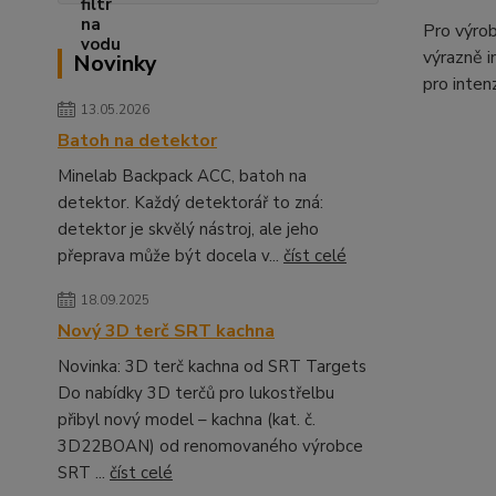
Pro výrob
výrazně i
Novinky
pro intenz
13.05.2026
Batoh na detektor
Minelab Backpack ACC, batoh na
detektor. Každý detektorář to zná:
detektor je skvělý nástroj, ale jeho
přeprava může být docela v...
číst celé
18.09.2025
Nový 3D terč SRT kachna
Novinka: 3D terč kachna od SRT Targets
Do nabídky 3D terčů pro lukostřelbu
přibyl nový model – kachna (kat. č.
3D22BOAN) od renomovaného výrobce
SRT ...
číst celé