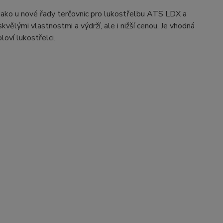
 jako u nové řady terčovnic pro lukostřelbu ATS LDX a
vělými vlastnostmi a výdrží, ale i nižší cenou. Je vhodná
holoví lukostřelci.