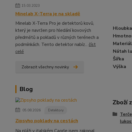
15.03.2023
Minelab X-Terra je na skladě
Minelab X-Terra Pro je detektorů kovů,
Hloubka
který je navržen pro hledání kovových
Hmotno
předmětů a pokladů v různých terénech a
Materiál
podmínkách. Tento detektor nabíz...
číst
Nátah l
celé
Šířka
Výška
Zobrazit všechny novinky
Blog
Zboží 
05.08.2026
Detektory
Terče
Zipsyho poklady na cestách
lukos
Na pláži v italském Caorle jsem zakopal