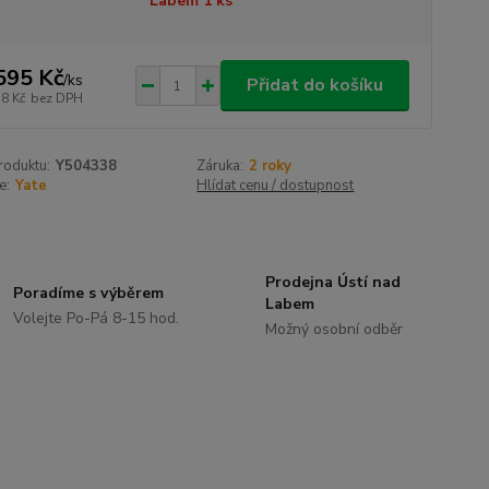
Labem 1 ks
595 Kč
/
ks
Přidat do košíku
18 Kč
bez DPH
roduktu:
Y504338
Záruka:
2 roky
e:
Yate
Hlídat cenu / dostupnost
Prodejna Ústí nad
Poradíme s výběrem
Labem
Volejte Po-Pá 8-15 hod.
Možný osobní odběr