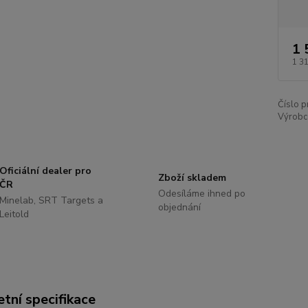
1 
1 3
Číslo p
Výrobc
Oficiální dealer pro
Zboží skladem
ČR
Odesíláme ihned po
Minelab, SRT Targets a
objednání
Leitold
tní specifikace