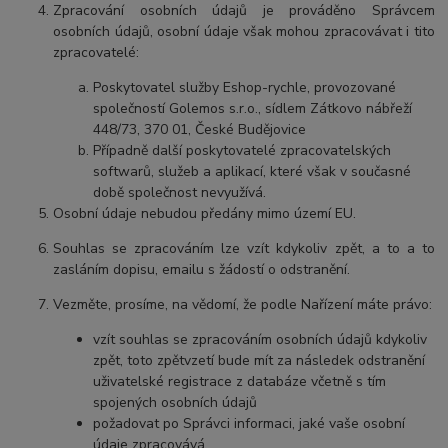
Zpracování osobních údajů je prováděno Správcem
osobních údajů, osobní údaje však mohou zpracovávat i tito
zpracovatelé:
Poskytovatel služby Eshop-rychle, provozované
společností Golemos s.r.o., sídlem Zátkovo nábřeží
448/73, 370 01, České Budějovice
Případně další poskytovatelé zpracovatelských
softwarů, služeb a aplikací, které však v současné
době společnost nevyužívá.
Osobní
údaje nebudou předány mimo území EU.
Souhlas se zpracováním lze vzít kdykoliv zpět, a to a to
zasláním dopisu, emailu s žádostí o odstranění.
Vezměte, prosíme, na vědomí, že podle Nařízení máte právo:
vzí
t souhlas se zpracováním osobních údajů kdykoliv
zpět, toto zpětvzetí bude mít za následek odstranění
uživatelské registrace z databáze včetně s tím
spojených osobních údajů
požadovat po Správci informaci, jaké vaše osobní
údaje zpracovává