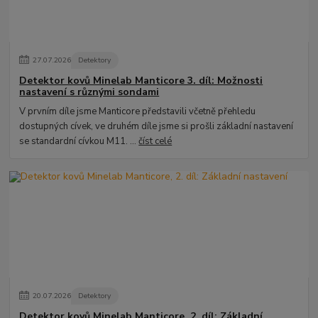
27
.
07
.
2026
Detektory
Detektor kovů Minelab Manticore 3. díl: Možnosti
nastavení s různými sondami
V prvním díle jsme Manticore představili včetně přehledu
dostupných cívek, ve druhém díle jsme si prošli základní nastavení
se standardní cívkou M11. ...
číst celé
20
.
07
.
2026
Detektory
Detektor kovů Minelab Manticore, 2. díl: Základní