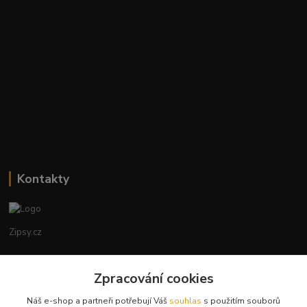
Kontakty
Zipsy.cz
Tomáš Prejza
+420774877333
Zpracování cookies
(Po-Čtv, 8-15 hod.)
Náš e-shop a partneři potřebují Váš
souhlas
s použitím souborů