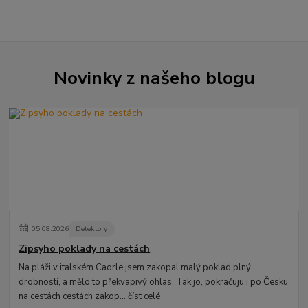
Novinky z našeho blogu
05
.
08
.
2026
Detektory
Zipsyho poklady na cestách
Na pláži v italském Caorle jsem zakopal malý poklad plný
drobností, a mělo to překvapivý ohlas. Tak jo, pokračuju i po Česku
na cestách cestách zakop...
číst celé