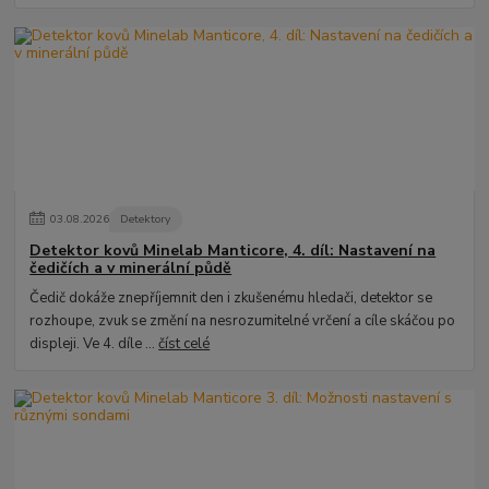
03
.
08
.
2026
Detektory
Detektor kovů Minelab Manticore, 4. díl: Nastavení na
čedičích a v minerální půdě
Čedič dokáže znepříjemnit den i zkušenému hledači, detektor se
rozhoupe, zvuk se změní na nesrozumitelné vrčení a cíle skáčou po
displeji. Ve 4. díle ...
číst celé