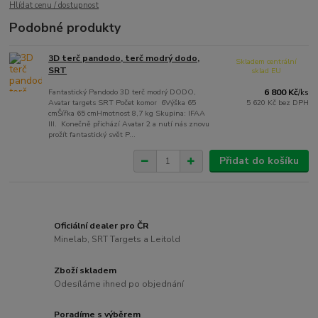
Hlídat cenu / dostupnost
Podobné produkty
3D terč pandodo, terč modrý dodo,
Skladem centrální
SRT
sklad EU
Fantastický Pandodo 3D terč modrý DODO,
6 800 Kč
/
ks
Avatar targets SRT Počet komor 6Výška 65
5 620 Kč
bez DPH
cmŠířka 65 cmHmotnost 8,7 kg Skupina: IFAA
III. Konečně přichází Avatar 2 a nutí nás znovu
prožít fantastický svět P...
Přidat do košíku
Oficiální dealer pro ČR
Minelab, SRT Targets a Leitold
Zboží skladem
Odesíláme ihned po objednání
Poradíme s výběrem