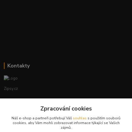
Kontakty
Zipsy.cz
Tomáš Prejza
+420774877333
Zpracování cookies
(Po-Čtv, 8-15 hod.)
Náš e-shop a partneři potřebují Váš
souhlas
s použitím souborů
cookies, aby Vám mohli zobrazovat informace týkající se Vašich
obchod@zipsy.cz
zájmů.