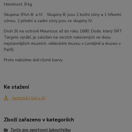
Hmotnost: 8 kg
Skupina: IFAA III. a IV. Skupiny III. jsou 2 boční zóny a 1 hřbetní
zónou. 2 přední a zadní zóny jsou ze skupiny IV.
Druh žil na ostrově Mauricius až do roku 1680. Dodo, který SRT
Targets vyrábí, je založen na verzích nalezených ve dvou
nejslavnějších muzeích, vědeckém muzeu v Londýně a muzeu v
Paříži.
Proto nabízíme dvě různé barvy.
Ke stažení
technický list v AJ
Zboží zařazeno v kategoriích
Terče pro sportovní lukostřelbu