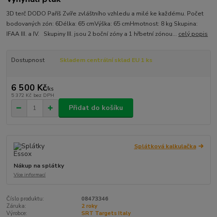
3D terč DODO Paříš Zvíře zvláštního vzhledu a milé ke každému. Počet
bodovaných zón: 6Délka: 65 cmVýška: 65 cmHmotnost: 8 kg Skupina:
IFAA III. a IV. Skupiny III. jsou 2 boční zóny a 1 hřbetní zónou...
celý popis
Dostupnost
Skladem centrální sklad EU 1 ks
6 500 Kč
/
ks
5 372 Kč
bez DPH
Přidat do košíku
Splátková kalkulačka
Nákup na splátky
Více informací
Číslo produktu:
08473346
Záruka:
2 roky
Výrobce:
SRT Targets Italy