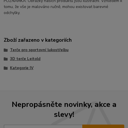
POZNÁMKA: Obrázky našich produktů jsou ilustrační. Vzhledem k
tomu, že vše je malováno ručně, mohou existovat barevné
odchylky.
Zboží zařazeno v kategoriích
Terče pro sportovní lukostřelbu
3D terče Leitold
Kategorie IV
Nepropásněte novinky, akce a
slevy!