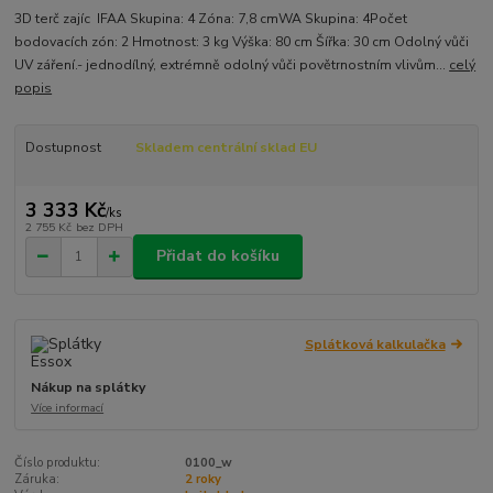
3D terč zajíc IFAA Skupina: 4 Zóna: 7,8 cmWA Skupina: 4Počet
bodovacích zón: 2 Hmotnost: 3 kg Výška: 80 cm Šířka: 30 cm Odolný vůči
UV záření.- jednodílný, extrémně odolný vůči povětrnostním vlivům...
celý
popis
Dostupnost
Skladem centrální sklad EU
3 333 Kč
/
ks
2 755 Kč
bez DPH
Přidat do košíku
Splátková kalkulačka
Nákup na splátky
Více informací
Číslo produktu:
0100_w
Záruka:
2 roky