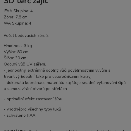
3D terč zajíc
IFAA Skupina: 4
Zóna: 7,8 cm
WA Skupina: 4
Počet bodovacích zón: 2
Hmotnost: 3 kg
Výška: 80 cm
Šířka: 30 cm
Odolný vůči UV záření.
- jednodílný, extrémně odolný vůči povětrnostním vlivům a
trvanlivý (ideální také pro celoroční/zimní kurzy)
- dokonalá koordinace materiálu zajišťuje snadné vytahování šípů
a samozavírání otvorů po střelách
- optimální efekt zastavení šípu
- vhodnépro všechny typy luků
- schváleno IFAA