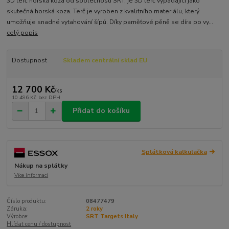
3D terč horská koza od společnosti SRT, je 3D terč vypadající jako
skutečná horská koza. Terč je vyroben z kvalitního materiálu, který
umožňuje snadné vytahování šípů. Díky paměťové pěně se díra po vy...
celý popis
Dostupnost
Skladem centrální sklad EU
12 700 Kč
/
ks
10 496 Kč
bez DPH
Přidat do košíku
Splátková kalkulačka
Nákup na splátky
Více informací
Číslo produktu:
08477479
Záruka:
2 roky
Výrobce:
SRT Targets Italy
Hlídat cenu / dostupnost