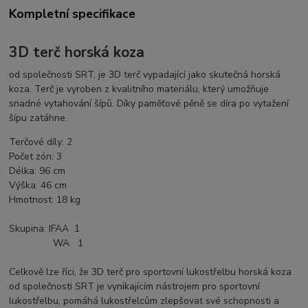
Kompletní specifikace
3D terč horská koza
od společnosti SRT, je 3D terč vypadající jako skutečná horská
koza. Terč je vyroben z kvalitního materiálu, který umožňuje
snadné vytahování šípů. Díky paměťové pěně se díra po vytažení
šípu zatáhne.
Terčové díly
:
2
Počet zón
:
3
Délka
: 96 cm
Výška:
46 cm
Hmotnost: 18 kg
Skupina:
IFAA 1
WA 1
Celkově lze říci, že 3D terč pro sportovní lukostřelbu horská koza
od společnosti SRT je vynikajícím nástrojem pro sportovní
lukostřelbu, pomáhá lukostřelcům zlepšovat své schopnosti a