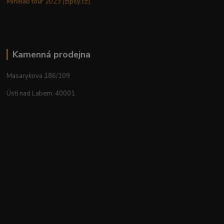
Minelab tour 2023 (zipsy.cz)
Kamenná prodejna
Masarykova 186/109
Ústí nad Labem, 40001