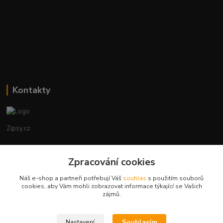
Kontakty
Zipsy.cz
Tomáš Prejza
Zpracování cookies
+420774877333
(Po-Čtv, 8-15 hod.)
Náš e-shop a partneři potřebují Váš
souhlas
s použitím souborů
cookies, aby Vám mohli zobrazovat informace týkající se Vašich
obchod@zipsy.cz
zájmů.
Souhlasím
Nastavení