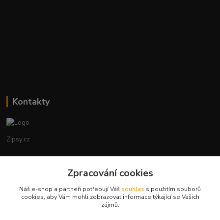
Kontakty
Zipsy.cz
Tomáš Prejza
+420774877333
Zpracování cookies
(Po-Čtv, 8-15 hod.)
Náš e-shop a partneři potřebují Váš
souhlas
s použitím souborů
cookies, aby Vám mohli zobrazovat informace týkající se Vašich
obchod@zipsy.cz
zájmů.