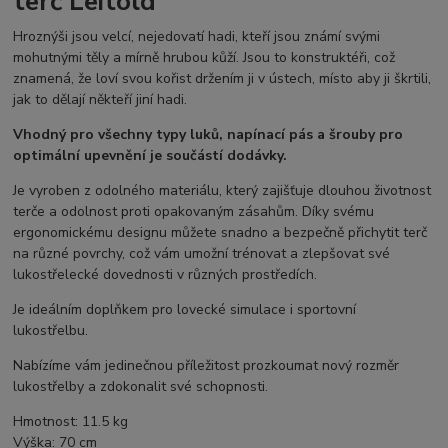
terč Leitold
Hroznýši jsou velcí, nejedovatí hadi, kteří jsou známí svými
mohutnými těly a mírně hrubou kůží. Jsou to konstruktéři, což
znamená, že loví svou kořist držením ji v ústech, místo aby ji škrtili,
jak to dělají někteří jiní hadi.
Vhodný pro všechny typy luků, napínací pás a šrouby pro
optimální upevnění je součástí dodávky.
Je vyroben z odolného materiálu, který zajišťuje dlouhou životnost
terče a odolnost proti opakovaným zásahům. Díky svému
ergonomickému designu můžete snadno a bezpečně přichytit terč
na různé povrchy, což vám umožní trénovat a zlepšovat své
lukostřelecké dovednosti v různých prostředích.
Je ideálním doplňkem pro lovecké simulace i sportovní
lukostřelbu.
Nabízíme vám jedinečnou příležitost prozkoumat nový rozměr
lukostřelby a zdokonalit své schopnosti.
Hmotnost: 11.5 kg
Výška: 70 cm