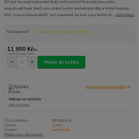
3D terč hroznýš královský žlutý, terč Leitold Hroznýši jsou velcí,
nejedovatí hadi, kteří jsou známí svými mohutnými těly a mírně hrubou
kůží. Jsou to konstruktéři, což znamená, že loví svou kořist dr...
celý popis
Dostupnost
Skladem centrální sklad EU
11 900 Kč
/
ks
9 835 Kč
bez DPH
Přidat do košíku
Splátková kalkulačka
Nákup na splátky
Více informací
Číslo produktu:
3D 0111_h
Záruka:
2 roky
Výrobce:
Leitold.at
Hlídat cenu / dostupnost