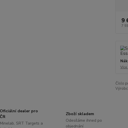
9 
7 9
Nák
Více
Číslo p
Výrobc
Oficiální dealer pro
Zboží skladem
ČR
Odesíláme ihned po
Minelab, SRT Targets a
objednání