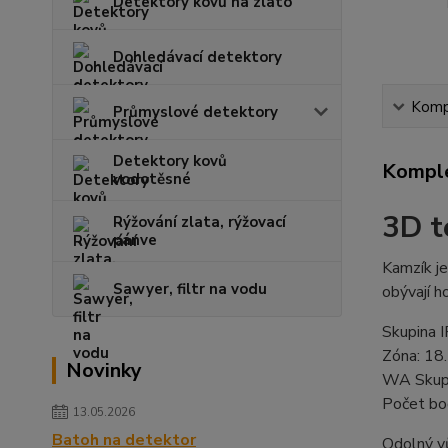
Detektory kovů na zlato
Dohledávací detektory
Kompl
Průmyslové detektory
Detektory kovů
Komple
vodotěsné
3D t
Rýžování zlata, rýžovací
pánve
Kamzík je
Sawyer, filtr na vodu
obývají h
Skupina 
Zóna: 18
Novinky
WA Skupi
Počet bo
13.05.2026
Batoh na detektor
Odolný vů