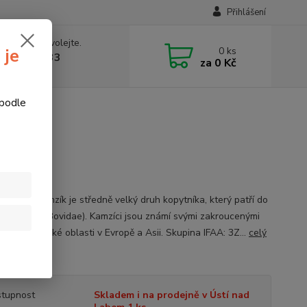
Přihlášení
 si rady? Zavolejte.
0
ks
 je
774877333
za
0 Kč
v, 8-15 hod.)
 podle
 Leitold
zík
č kamzík Kamzík je středně velký druh kopytníka, který patří do
 turovitých (Bovidae). Kamzíci jsou známí svými zakroucenými
obývají horské oblasti v Evropě a Asii. Skupina IFAA: 3Z...
celý
tupnost
Skladem i na prodejně v Ústí nad