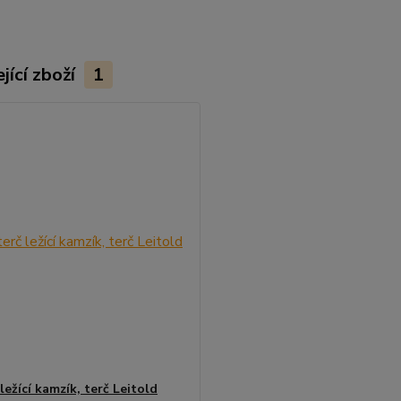
jící zboží
1
ležící kamzík, terč Leitold