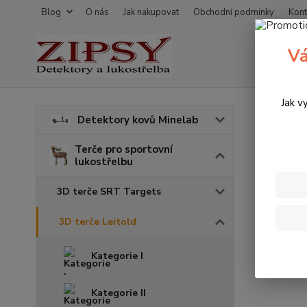
Blog
O nás
Jak nakupovat
Obchodní podmínky
Kont
Vá
Jak v
Úvod
T
Detektory kovů Minelab
3D t
Terče pro sportovní
lukostřelbu
3D terče SRT Targets
3D terče Leitold
Kategorie I
Kategorie II