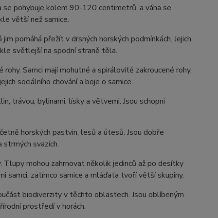
těla se pohybuje kolem 90-120 centimetrů, a váha se
le větší než samice.
á jim pomáhá přežít v drsných horských podmínkách. Jejich
le světlejší na spodní straně těla.
é rohy. Samci mají mohutné a spirálovitě zakroucené rohy,
ich sociálního chování a boje o samice.
in, trávou, bylinami, lísky a větvemi. Jsou schopni
včetně horských pastvin, lesů a útesů. Jsou dobře
 strmých svazích.
py. Tlupy mohou zahrnovat několik jedinců až po desítky
i samci, zatímco samice a mláďata tvoří větší skupiny.
učást biodiverzity v těchto oblastech. Jsou oblíbeným
írodní prostředí v horách.