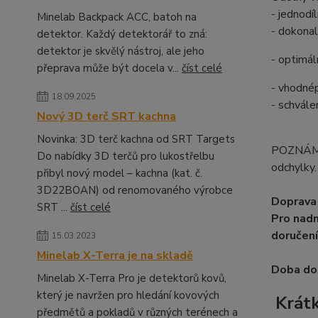
- jednodí
Minelab Backpack ACC, batoh na
- dokonal
detektor. Každý detektorář to zná:
detektor je skvělý nástroj, ale jeho
- optimál
přeprava může být docela v...
číst celé
- vhodné
18.09.2025
- schvál
Nový 3D terč SRT kachna
Novinka: 3D terč kachna od SRT Targets
POZNÁMKA
Do nabídky 3D terčů pro lukostřelbu
odchylky.
přibyl nový model – kachna (kat. č.
3D22BOAN) od renomovaného výrobce
Doprava 
SRT ...
číst celé
Pro nadm
doručení
15.03.2023
Minelab X-Terra je na skladě
Doba dod
Minelab X-Terra Pro je detektorů kovů,
který je navržen pro hledání kovových
Krátk
předmětů a pokladů v různých terénech a