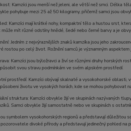
ikost: Kamzíci jsou menší než jeleni, ale větší než srnci. Délka 
ykle pohybuje mezi 25 až 50 kilogramy, přičemž samci jsou obvyk
led: Kamzíci mají krátké nohy, kompaktní tělo a hustou srst, kter
t může mít různé odstíny hnědé, šedé nebo černé barvy a je obvyk
nění: Jedním z nejvýraznějších znaků kamzíka jsou jeho zakroucen
ré rostou po celý život. Rožnění samců je významným aspektem jej
rava: Kamzíci jsou býložravci a živí se různými druhy horských rostl
způsobit svou stravu podmínkám ve svém alpském prostředí.
otní prostředí: Kamzíci obývají skalnaté a vysokohorské oblasti, 
způsobeni životu ve vysokých horách, kde se mohou pohybovat na
iální struktura: Kamzíci obvykle žijí ve skupinách nazývaných tlu
zíků. Samci obvykle žijí samostatně nebo ve skupinách s ostatním
sou symbolem vysokohorských regionů a představují důležitou so
 pozorovatele divoké přírody a představují jedinečný pohled na př