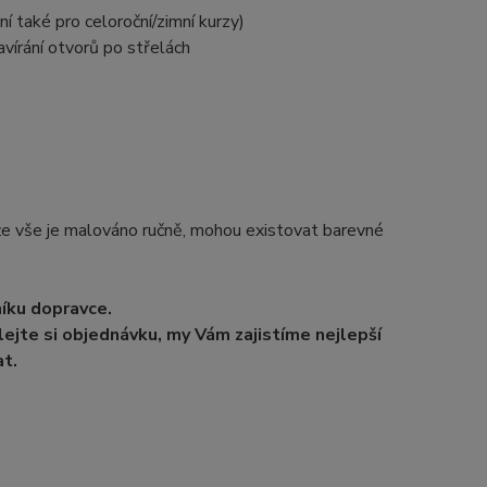
í také pro celoroční/zimní kurzy)
vírání otvorů po střelách
e vše je malováno ručně, mohou existovat barevné
níku dopravce.
ejte si objednávku, my Vám zajistíme nejlepší
t.