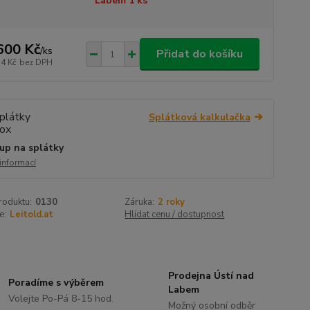
Labem 1 ks
600 Kč
/
ks
Přidat do košíku
34 Kč
bez DPH
Splátková kalkulačka
up na splátky
 informací
roduktu:
0130
Záruka:
2 roky
e:
Leitold.at
Hlídat cenu / dostupnost
Prodejna Ústí nad
Poradíme s výběrem
Labem
Volejte Po-Pá 8-15 hod.
Možný osobní odběr