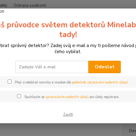
akty
Ochrana soukromí
Nevíte
š průvodce světem detektorů Minelab
Hledat
+420
(Po-Čt
tady!
ybrat správný detektor? Zadej svůj e-mail a my ti pošleme návod
erče pro sportovní lukostřelbu
3D terče Leitold
3D terč kamzík, terč
čeho vybírat.
erč kamzík, terč Leitold
Odeslat
Kam
Přeji si odebírat novinky e-mailem dle
podmínek zpracování osobních údajů
.
3D ter
čeledi
Souhlasím se
zpracováním osobních údajů
pro účely registrace.
rohy a 
popis
Zavřít
Dos