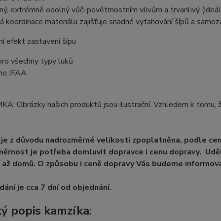
lný, extrémně odolný vůči povětrnostním vlivům a trvanlivý (ideáln
á koordinace materiálu zajišťuje snadné vytahování šípů a samoza
ní efekt zastavení šípu
pro všechny typy luků
eno IFAA
: Obrázky našich produktů jsou ilustrační. Vzhledem k tomu, ž
je z důvodu nadrozměrné velikosti zpoplatněna, podle ce
ěrnost je potřeba domluvit dopravce i cenu dopravy. Uděl
 až domů. O způsobu i ceně dopravy Vás budeme informova
ání je cca 7 dní od objednání.
ý popis kamzíka: