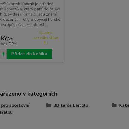
ležící kanzík Kamzík je středně
uh kopytníka, který patří do čeledi
ch (Bovidae). Kamzíci jsou známí
kroucenými rohy a obývají horské
 Evropě a Asii. Hmotnost:...
Skladem
 Kč
centrální sklad
/
ks
EU
č
bez DPH
Přidat do košíku
zařazeno v kategoriích
 pro sportovní
3D terče Leitold
Kate
třelbu