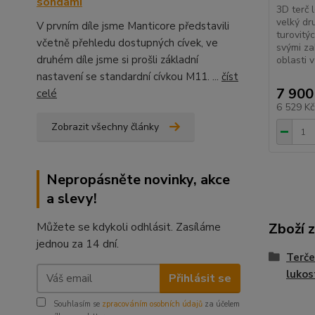
sondami
3D terč 
velký dr
V prvním díle jsme Manticore představili
turovitý
včetně přehledu dostupných cívek, ve
svými za
druhém díle jsme si prošli základní
oblasti v
nastavení se standardní cívkou M11. ...
číst
7 900
celé
6 529 K
Zobrazit všechny články
Nepropásněte novinky, akce
a slevy!
Můžete se kdykoli odhlásit. Zasíláme
Zboží 
jednou za 14 dní.
Terče
lukos
Přihlásit se
Souhlasím se
zpracováním osobních údajů
za účelem