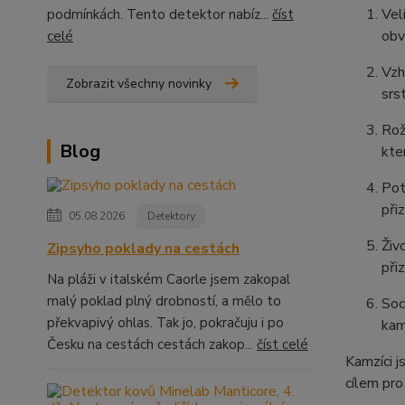
Vel
podmínkách. Tento detektor nabíz...
číst
obv
celé
Vzh
Zobrazit všechny novinky
srs
Rož
Blog
kte
Pot
při
05.08.2026
Detektory
Živ
Zipsyho poklady na cestách
při
Na pláži v italském Caorle jsem zakopal
malý poklad plný drobností, a mělo to
Soc
překvapivý ohlas. Tak jo, pokračuju i po
kam
Česku na cestách cestách zakop...
číst celé
Kamzíci j
cílem pro