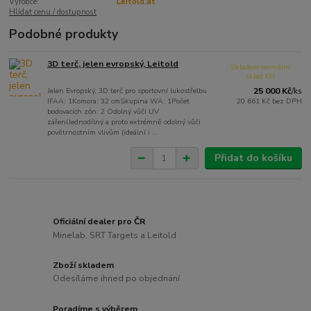
Výrobce:
Leitold.at
Hlídat cenu / dostupnost
Podobné produkty
3D terč, jelen evropský, Leitold
Skladem centrální
sklad EU
Jelen Evropský, 3D terč pro sportovní lukostřelbu
25 000 Kč
/
ks
IFAA: 1Komora: 32 cmSkupina WA: 1Počet
20 661 Kč
bez DPH
bodovacích zón: 2 Odolný vůči UV
zářeníJednodílný a proto extrémně odolný vůči
povětrnostním vlivům (ideální i ...
Přidat do košíku
Oficiální dealer pro ČR
Minelab, SRT Targets a Leitold
Zboží skladem
Odesíláme ihned po objednání
Poradíme s výběrem