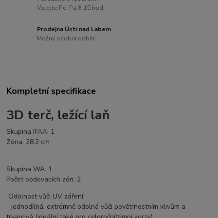
Volejte Po-Pá 8-15 hod.
Prodejna Ústí nad Labem
Možný osobní odběr
Kompletní specifikace
3D terč, ležící laň
Skupina IFAA: 1
Zóna: 28.2 cm
Skupina WA: 1
Počet bodovacích zón: 2
Odolnost vůči UV záření
- jednodílná, extrémně odolná vůči povětrnostním vlivům a
trvanlivá (ideální také pro celoroční/zimní kurzy)