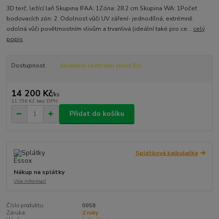
3D terč, ležící laň Skupina IFAA: 1Zóna: 28.2 cm Skupina WA: 1Počet
bodovacích zón: 2 Odolnost vůči UV záření- jednodílná, extrémně
odolná vůči povětrnostním vlivům a trvanlivá (ideální také pro ce...
celý
popis
Dostupnost
Skladem centrální sklad EU
14 200 Kč
/
ks
11 736 Kč
bez DPH
Přidat do košíku
Splátková kalkulačka
Nákup na splátky
Více informací
Číslo produktu:
0058
Záruka:
2 roky