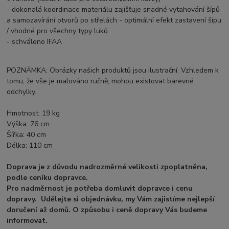
- dokonalá koordinace materiálu zajišťuje snadné vytahování šípů
a samozavírání otvorů po střelách - optimální efekt zastavení šípu
/ vhodné pro všechny typy luků
- schváleno IFAA
POZNÁMKA: Obrázky našich produktů jsou ilustrační. Vzhledem k
tomu, že vše je malováno ručně, mohou existovat barevné
odchylky.
Hmotnost: 19 kg
Výška: 76 cm
Šířka: 40 cm
Délka: 110 cm
Doprava je z důvodu nadrozměrné velikosti zpoplatněna,
podle ceníku dopravce.
Pro nadměrnost je potřeba domluvit dopravce i cenu
dopravy. Udělejte si objednávku, my Vám zajistíme nejlepší
doručení až domů. O způsobu i ceně dopravy Vás budeme
informovat.