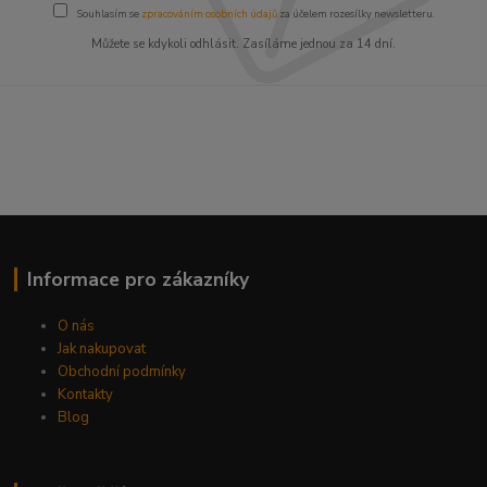
Souhlasím se
zpracováním osobních údajů
za účelem rozesílky newsletteru.
Můžete se kdykoli odhlásit. Zasíláme jednou za 14 dní.
Informace pro zákazníky
O nás
Jak nakupovat
Obchodní podmínky
Kontakty
Blog