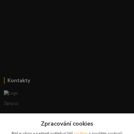
Kontakty
Zipsy.cz
Tomáš Prejza
Zpracování cookies
+420774877333
(Po-Čtv, 8-15 hod.)
Náš e-shop a partneři potřebují Váš
souhlas
s použitím souborů