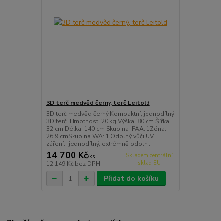
3D terč medvěd černý, terč Leitold
3D terč medvěd černý Kompaktní, jednodílný
3D terč. Hmotnost: 20 kg Výška: 80 cm Šířka:
32 cm Délka: 140 cm Skupina IFAA: 1Zóna:
26.9 cmSkupina WA: 1 Odolný vůči UV
záření.- jednodílný, extrémně odoln...
14 700 Kč
Skladem centrální
/
ks
sklad EU
12 149 Kč
bez DPH
Přidat do košíku