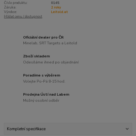
Číslo produktu:
0145
Záruka:
2 roky
Výrobce:
Leitold.at
Hlídat cenu / dostupnost
Oficiální dealer pro ČR
Minelab, SRT Targets a Leitold
Zboží skladem
Odesíláme ihned po objednání
Poradíme s výběrem
Volejte Po-Pá 8-15 hod.
Prodejna Ústí nad Labem
Možný osobní odběr
Kompletní specifikace