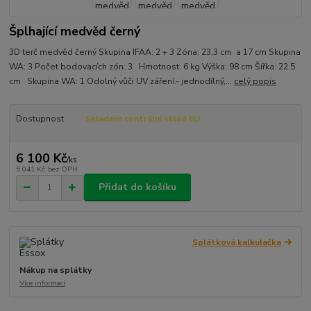
Šplhající medvěd černý
3D terč medvěd černý Skupina IFAA: 2 + 3 Zóna: 23,3 cm a 17 cm Skupina
WA: 3 Počet bodovacích zón: 3 Hmotnost: 6 kg Výška: 98 cm Šířka: 22.5
cm Skupina WA: 1 Odolný vůči UV záření.- jednodílný,...
celý popis
Dostupnost
Skladem centrální sklad EU
6 100 Kč
/
ks
5 041 Kč
bez DPH
Přidat do košíku
Splátková kalkulačka
Nákup na splátky
Více informací