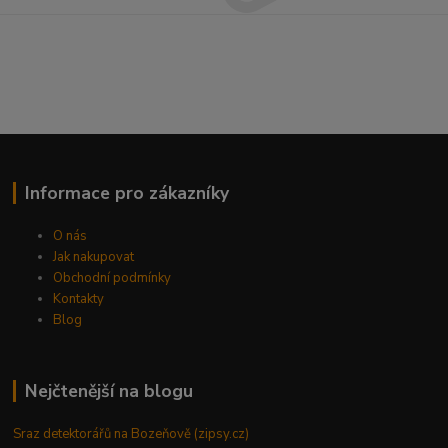
Informace pro zákazníky
O nás
Jak nakupovat
Obchodní podmínky
Kontakty
Blog
Nejčtenější na blogu
Sraz detektorářů na Bozeňově (zipsy.cz)