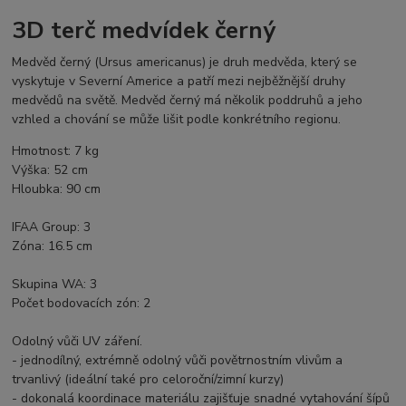
3D terč medvídek černý
Medvěd černý (Ursus americanus) je druh medvěda, který se
vyskytuje v Severní Americe a patří mezi nejběžnější druhy
medvědů na světě. Medvěd černý má několik poddruhů a jeho
vzhled a chování se může lišit podle konkrétního regionu.
Hmotnost: 7 kg
Výška: 52 cm
Hloubka: 90 cm
IFAA Group: 3
Zóna: 16.5 cm
Skupina WA: 3
Počet bodovacích zón: 2
Odolný vůči UV záření.
- jednodílný, extrémně odolný vůči povětrnostním vlivům a
trvanlivý (ideální také pro celoroční/zimní kurzy)
- dokonalá koordinace materiálu zajišťuje snadné vytahování šípů