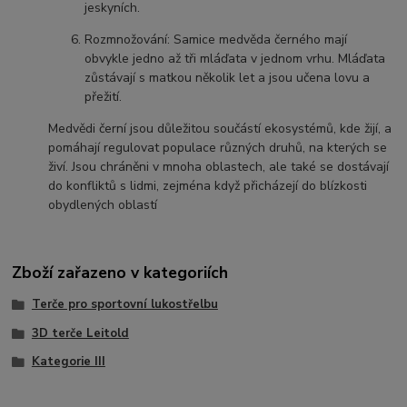
jeskyních.
Rozmnožování: Samice medvěda černého mají
obvykle jedno až tři mláďata v jednom vrhu. Mláďata
zůstávají s matkou několik let a jsou učena lovu a
přežití.
Medvědi černí jsou důležitou součástí ekosystémů, kde žijí, a
pomáhají regulovat populace různých druhů, na kterých se
živí. Jsou chráněni v mnoha oblastech, ale také se dostávají
do konfliktů s lidmi, zejména když přicházejí do blízkosti
obydlených oblastí
Zboží zařazeno v kategoriích
Terče pro sportovní lukostřelbu
3D terče Leitold
Kategorie III