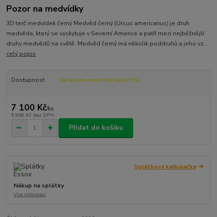
Pozor na medvídky
3D terč medvídek černý Medvěd černý (Ursus americanus) je druh
medvěda, který se vyskytuje v Severní Americe a patří mezi nejběžnější
druhy medvědů na světě. Medvěd černý má několik poddruhů a jeho vz...
celý popis
Dostupnost
Skladem centrální sklad EU
7 100 Kč
/
ks
5 868 Kč
bez DPH
Přidat do košíku
Splátková kalkulačka
Nákup na splátky
Více informací