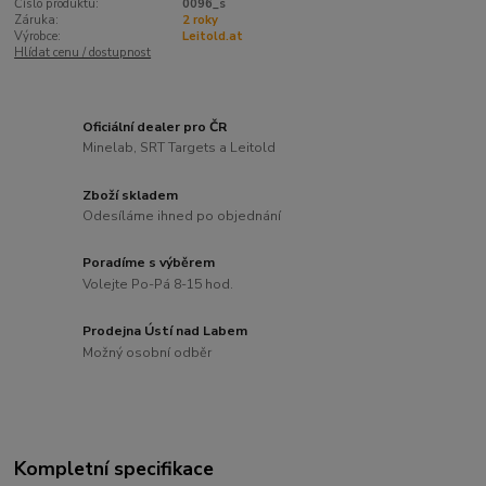
Číslo produktu:
0096_s
Záruka:
2 roky
Výrobce:
Leitold.at
Hlídat cenu / dostupnost
Oficiální dealer pro ČR
Minelab, SRT Targets a Leitold
Zboží skladem
Odesíláme ihned po objednání
Poradíme s výběrem
Volejte Po-Pá 8-15 hod.
Prodejna Ústí nad Labem
Možný osobní odběr
Kompletní specifikace