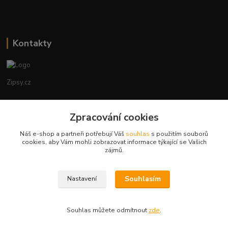
Kontakty
Zipsy.cz
Tomáš Prejza
+420774877333
Zpracování cookies
(Po-Čtv, 8-15 hod.)
Náš e-shop a partneři potřebují Váš
souhlas
s použitím souborů
cookies, aby Vám mohli zobrazovat informace týkající se Vašich
obchod@zipsy.cz
zájmů.
Souhlasím
Nastavení
Souhlas můžete odmítnout
zde
.
Vytvořeno na
Eshop-rychle.cz