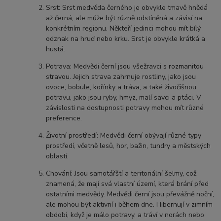
Srst: Srst medvěda černého je obvykle tmavě hnědá
až černá, ale může být různě odstíněná a závisí na
konkrétním regionu. Někteří jedinci mohou mít bílý
odznak na hruď nebo krku. Srst je obvykle krátká a
hustá.
Potrava: Medvědi černí jsou všežravci s rozmanitou
stravou. Jejich strava zahrnuje rostliny, jako jsou
ovoce, bobule, kořínky a tráva, a také živočišnou
potravu, jako jsou ryby, hmyz, malí savci a ptáci. V
závislosti na dostupnosti potravy mohou mít různé
preference.
Životní prostředí: Medvědi černí obývají různé typy
prostředí, včetně lesů, hor, bažin, tundry a městských
oblastí.
Chování: Jsou samotářští a teritoriální šelmy, což
znamená, že mají svá vlastní území, která brání před
ostatními medvědy. Medvědi černí jsou převážně noční,
ale mohou být aktivní i během dne. Hibernují v zimním
období, když je málo potravy, a tráví v norách nebo