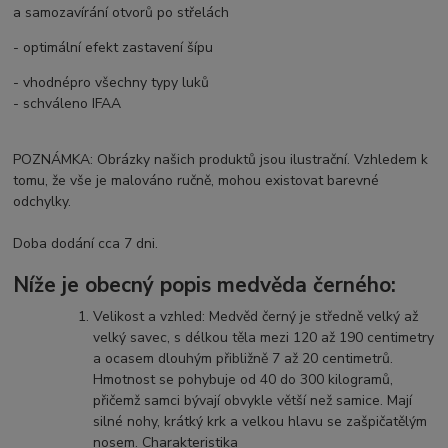
a samozavírání otvorů po střelách
- optimální efekt zastavení šípu
- vhodnépro všechny typy luků
- schváleno IFAA
POZNÁMKA: Obrázky našich produktů jsou ilustrační. Vzhledem k
tomu, že vše je malováno ručně, mohou existovat barevné
odchylky.
Doba dodání cca 7 dni.
Níže je obecný popis medvěda černého:
Velikost a vzhled: Medvěd černý je středně velký až
velký savec, s délkou těla mezi 120 až 190 centimetry
a ocasem dlouhým přibližně 7 až 20 centimetrů.
Hmotnost se pohybuje od 40 do 300 kilogramů,
přičemž samci bývají obvykle větší než samice. Mají
silné nohy, krátký krk a velkou hlavu se zašpičatělým
nosem. Charakteristika