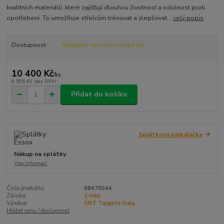
kvalitních materiálů, které zajišťují dlouhou životnost a odolnost proti
opotřebení. To umožňuje střelcům trénovat a zlepšovat...
celý popis
Dostupnost
Skladem centrální sklad EU
10 400 Kč
/
ks
8 595 Kč
bez DPH
Přidat do košíku
Splátková kalkulačka
Nákup na splátky
Více informací
Číslo produktu:
08470544
Záruka:
2 roky
Výrobce:
SRT Targets Italy
Hlídat cenu / dostupnost