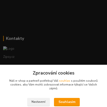
Kontakty
Zipsy.cz
Tomáš Prejza
Zpracování cookies
+420774877333
(Po-Čtv, 8-15 hod.)
Náš e-shop a partneři potřebují Váš
souhlas
s použitím souborů
cookies, aby Vám mohli zobrazovat informace týkající se Vašich
obchod@zipsy.cz
zájmů.
Souhlasím
Nastavení