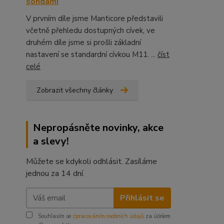
sondami
V prvním díle jsme Manticore představili
včetně přehledu dostupných cívek, ve
druhém díle jsme si prošli základní
nastavení se standardní cívkou M11. ...
číst
celé
Zobrazit všechny články
Nepropásněte novinky, akce
a slevy!
Můžete se kdykoli odhlásit. Zasíláme
jednou za 14 dní.
Přihlásit se
Souhlasím se
zpracováním osobních údajů
za účelem