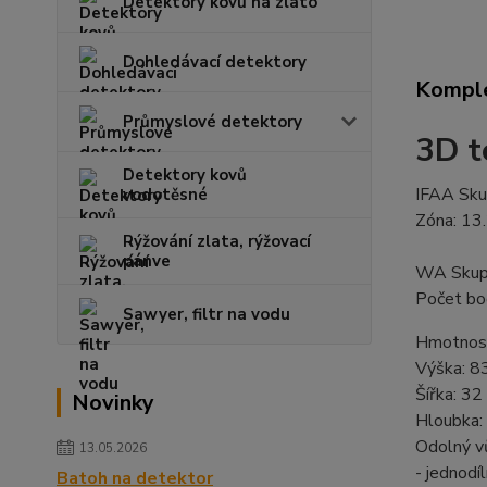
Detektory kovů na zlato
Dohledávací detektory
Komple
Průmyslové detektory
3D t
Detektory kovů
IFAA Sku
vodotěsné
Zóna: 13
Rýžování zlata, rýžovací
pánve
WA Skupi
Počet bo
Sawyer, filtr na vodu
Hmotnost
Výška: 8
Šířka: 32
Novinky
Hloubka:
Odolný vů
13.05.2026
- jednodí
Batoh na detektor