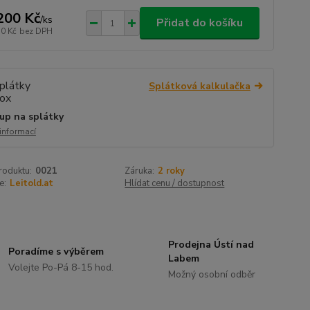
200 Kč
/
ks
Přidat do košíku
50 Kč
bez DPH
Splátková kalkulačka
up na splátky
 informací
roduktu:
0021
Záruka:
2 roky
e:
Leitold.at
Hlídat cenu / dostupnost
Prodejna Ústí nad
Poradíme s výběrem
Labem
Volejte Po-Pá 8-15 hod.
Možný osobní odběr