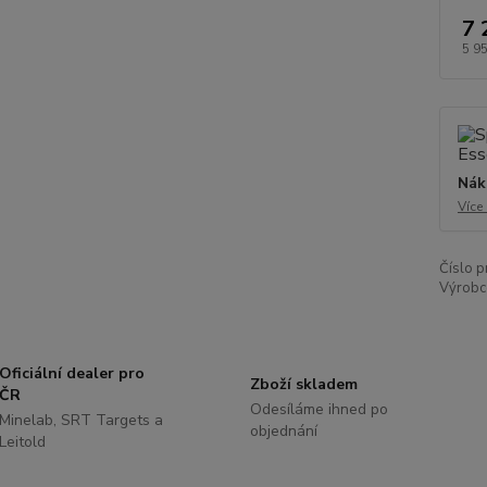
7 
5 9
Nák
Více
Číslo p
Výrobc
Oficiální dealer pro
Zboží skladem
ČR
Odesíláme ihned po
Minelab, SRT Targets a
objednání
Leitold