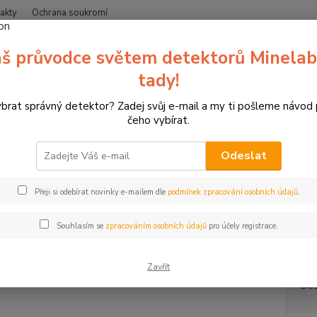
akty
Ochrana soukromí
Nevíte
š průvodce světem detektorů Minelab
Hledat
+420
(Po-Čt
tady!
ybrat správný detektor? Zadej svůj e-mail a my ti pošleme návod
erče pro sportovní lukostřelbu
3D terče Leitold
3D terč pavián, terč
čeho vybírat.
erč pavián, terč Leitold
Odeslat
3D ter
Přeji si odebírat novinky e-mailem dle
podmínek zpracování osobních údajů
.
bodova
Hloubk
Souhlasím se
zpracováním osobních údajů
pro účely registrace.
vůči po
Zavřít
Dos