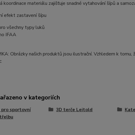
á koordinace materiálu zajišťuje snadné vytahování šípů a samoza
ní efekt zastavení šípu
pro všechny typy luků
eno IFAA
: Obrázky našich produktů jsou ilustrační. Vzhledem k tomu, ž
c
zařazeno v kategoriích
 pro sportovní
3D terče Leitold
Kate
třelbu