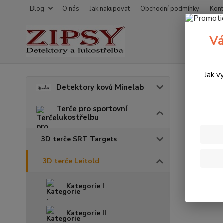
Blog
O nás
Jak nakupovat
Obchodní podmínky
Kont
Vá
Jak v
Úvod
T
Detektory kovů Minelab
3D t
Terče pro sportovní
lukostřelbu
3D terče SRT Targets
3D terče Leitold
Kategorie I
Kategorie II