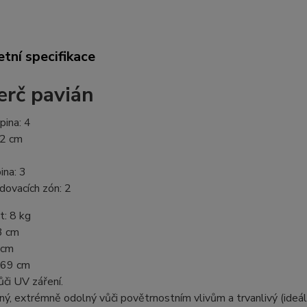
tní specifikace
erč pavián
pina: 4
.2 cm
na: 3
dovacích zón: 2
: 8 kg
3 cm
 cm
 69 cm
či UV záření.
lný, extrémně odolný vůči povětrnostním vlivům a trvanlivý (ideáln