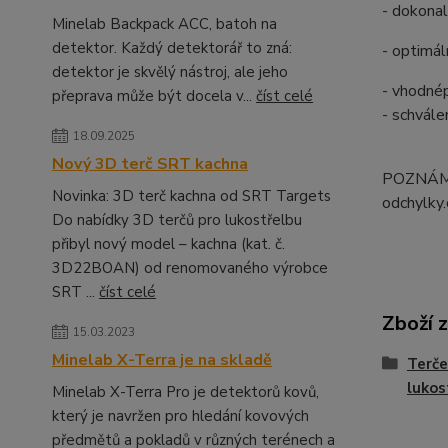
- dokonal
Minelab Backpack ACC, batoh na
detektor. Každý detektorář to zná:
- optimál
detektor je skvělý nástroj, ale jeho
- vhodné
přeprava může být docela v...
číst celé
- schvál
18.09.2025
Nový 3D terč SRT kachna
POZNÁMKA
Novinka: 3D terč kachna od SRT Targets
odchylky.
Do nabídky 3D terčů pro lukostřelbu
přibyl nový model – kachna (kat. č.
3D22BOAN) od renomovaného výrobce
SRT ...
číst celé
Zboží 
15.03.2023
Minelab X-Terra je na skladě
Terče
lukos
Minelab X-Terra Pro je detektorů kovů,
který je navržen pro hledání kovových
předmětů a pokladů v různých terénech a